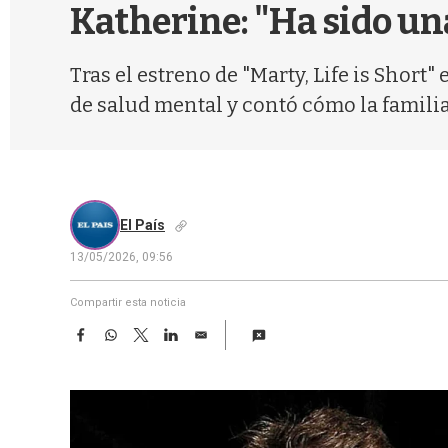
Katherine: "Ha sido un
Tras el estreno de "Marty, Life is Short
de salud mental y contó cómo la familia
El País
13/05/2026, 09:56
Compartir esta noticia
F
W
T
L
E
a
h
w
i
m
c
a
i
n
a
e
t
t
k
i
b
s
t
e
l
o
A
e
d