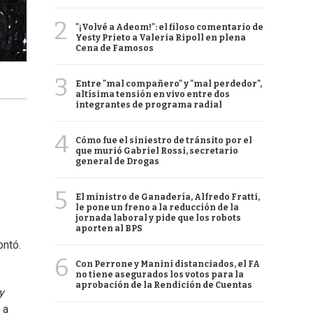
2
"¡Volvé a Adeom!": el filoso comentario de
Yesty Prieto a Valeria Ripoll en plena
Cena de Famosos
3
Entre "mal compañero" y "mal perdedor",
altísima tensión en vivo entre dos
integrantes de programa radial
4
Cómo fue el siniestro de tránsito por el
que murió Gabriel Rossi, secretario
general de Drogas
5
El ministro de Ganadería, Alfredo Fratti,
le pone un freno a la reducción de la
jornada laboral y pide que los robots
aporten al BPS
ontó.
6
Con Perrone y Manini distanciados, el FA
no tiene asegurados los votos para la
aprobación de la Rendición de Cuentas
y
 a