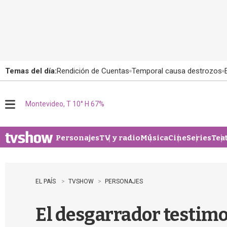
Temas del día:
Rendición de Cuentas
Temporal causa destrozos
Montevideo, T 10° H 67%
M
e
n
u
Personajes
TV y radio
Música
Cine
Series
Tea
EL PAÍS
TVSHOW
PERSONAJES
El desgarrador testimo