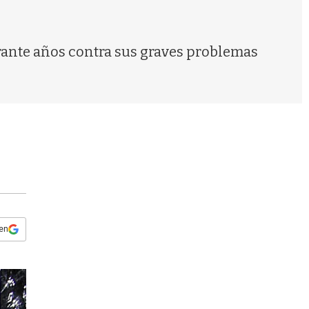
s
q
u
e
 durante años contra sus graves problemas
d
a
 en