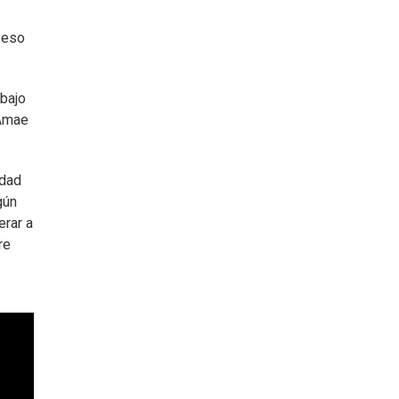
 eso
 bajo
 Amae
idad
gún
erar a
re