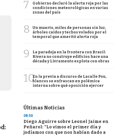
7
Gobierno declaró la alerta roja por las
condiciones meteorológicas en varias
zonas del país
8
Un muerto, miles de personas sin luz,
árboles caídos y techos volados por el
temporal que ameritó alerta roja
9
La paradoja en la frontera con Brasil:
Rivera no construye edificios hace una
década y Livramento explota con obras
10
En la previa a discurso de Lacalle Pou,
blancos se enfrascan en polémica
interna sobre qué oposición ejercer
Últimas Noticias
08:50
Diego Aguirre sobre Leonel Jaime en
od:
Peñarol: “Lo vimos el primer día y
jodíamos con que nos habían dado a