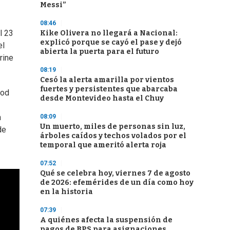
Messi”
08:46
l 23
Kike Olivera no llegará a Nacional:
explicó porque se cayó el pase y dejó
el
abierta la puerta para el futuro
rine
08:19
Cesó la alerta amarilla por vientos
fuertes y persistentes que abarcaba
ood
desde Montevideo hasta el Chuy
a
08:09
Un muerto, miles de personas sin luz,
de
árboles caídos y techos volados por el
temporal que ameritó alerta roja
07:52
Qué se celebra hoy, viernes 7 de agosto
de 2026: efemérides de un día como hoy
en la historia
07:39
A quiénes afecta la suspensión de
pagos de BPS para asignaciones