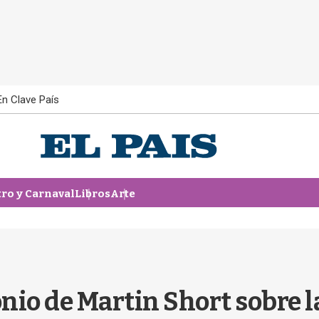
En Clave País
tro y Carnaval
Libros
Arte
nio de Martin Short sobre l