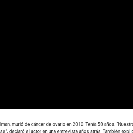
olman, murió de cáncer de ovario en 2010. Tenía 58 años. “Nuestr
rse”, declaró el actor en una entrevista años atrás. También expli