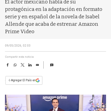
a
El actor mexicano habla de su
protagónica en la adaptación en formato
serie y en español de la novela de Isabel
Allende que acaba de estrenar Amazon
Prime Video
09/05/2026, 02:03
Compartir esta noticia
F
W
T
L
E
a
h
w
i
m
c
a
i
n
a
e
t
t
k
i
+
Agregar El País en
b
s
t
e
l
o
A
e
d
o
p
r
I
k
p
n