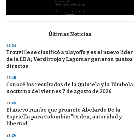
0
s
e
c
Últimas Noticias
o
n
23:54
d
Trouville se clasificó a playoffs y es el nuevo líder
s
o
de la LDA; Verdirrojo y Lagomar ganaron puntos
f
directos
3
3
s
23:45
e
Conocé los resultados de la Quiniela y la Tómbola
c
nocturna del viernes 7 de agosto de 2026
o
n
d
21:45
s
El nuevo rumbo que promete Abelardo De la
Espriella para Colombia: "Orden, autoridad y
libertad"
21:26