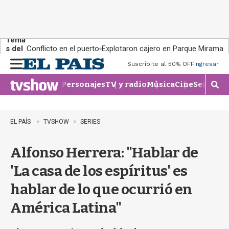
Tema
s del
Conflicto en el puerto
Explotaron cajero en Parque Miramar
día:
Suscribite al 50% OFF
Ingresar
M
e
Personajes
TV y radio
Música
Cine
Series
Te
n
M
u
o
s
t
EL PAÍS
TVSHOW
SERIES
r
a
Alfonso Herrera: "Hablar de
r
b
'La casa de los espíritus' es
�
s
hablar de lo que ocurrió en
q
u
América Latina"
e
d