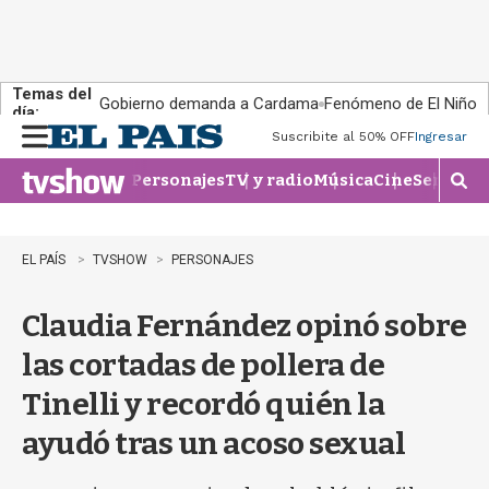
Temas del
Gobierno demanda a Cardama
Fenómeno de El Niño
día:
Suscribite al 50% OFF
Ingresar
M
e
Personajes
TV y radio
Música
Cine
Series
Te
n
M
u
o
s
t
EL PAÍS
TVSHOW
PERSONAJES
r
a
Claudia Fernández opinó sobre
r
b
las cortadas de pollera de
�
s
Tinelli y recordó quién la
q
u
ayudó tras un acoso sexual
e
d