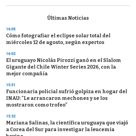
0
s
e
c
Últimas Noticias
o
n
16:05
d
Cómo fotografiar el eclipse solar total del
s
o
miércoles 12 de agosto, según expertos
f
3
16:02
3
s
El uruguayo Nicolás Pirozzi ganó en el Slalom
e
Gigante del Chile Winter Series 2026, con la
c
mejor compañía
o
n
d
15:51
s
Funcionaria policial sufrió golpiza en hogar del
INAU: "Le arrancaron mechones y se los
mostraron como trofeo"
15:32
Mariana Salinas, la científica uruguaya que viajó
a Corea del Sur para investigar la leucemia