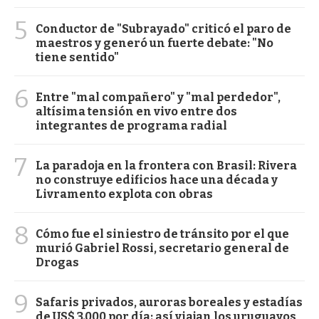
5
Conductor de "Subrayado" criticó el paro de
maestros y generó un fuerte debate: "No
tiene sentido"
6
Entre "mal compañero" y "mal perdedor",
altísima tensión en vivo entre dos
integrantes de programa radial
7
La paradoja en la frontera con Brasil: Rivera
no construye edificios hace una década y
Livramento explota con obras
8
Cómo fue el siniestro de tránsito por el que
murió Gabriel Rossi, secretario general de
Drogas
9
Safaris privados, auroras boreales y estadías
de US$ 3.000 por día: así viajan los uruguayos