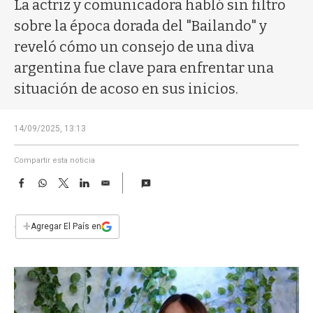
a
La actriz y comunicadora habló sin filtro
sobre la época dorada del "Bailando" y
reveló cómo un consejo de una diva
argentina fue clave para enfrentar una
situación de acoso en sus inicios.
14/09/2025, 13:13
Compartir esta noticia
F
W
T
L
E
a
h
w
i
m
c
a
i
n
a
e
t
t
k
i
+
Agregar El País en
b
s
t
e
l
o
A
e
d
o
p
r
I
k
p
n