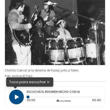
Chichito Cabral (a la derecha de Rada) junto a Totem.
Foto: Archivo El País.
×
Toca para escuchar
ESCUCHÁ EL RESUMEN HECHO CON IA
Tiempo transcurrido: 0 segundos
Durac
00:00
00:40