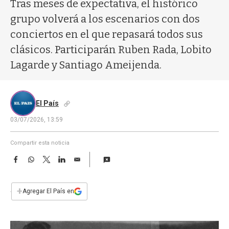
a
Tras meses de expectativa, el histórico
grupo volverá a los escenarios con dos
conciertos en el que repasará todos sus
clásicos. Participarán Ruben Rada, Lobito
Lagarde y Santiago Ameijenda.
El País
03/07/2026, 13:59
Compartir esta noticia
F
W
T
L
E
a
h
w
i
m
c
a
i
n
a
e
t
t
k
i
+
Agregar El País en
b
s
t
e
l
o
A
e
d
o
p
r
I
k
p
n