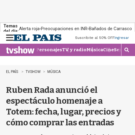
Temas
Alerta roja
Preocupaciones en INR
Bañados de Carrasco
del día:
Suscribite al 50% OFF
Ingresar
M
e
Personajes
TV y radio
Música
Cine
Series
Te
n
M
u
o
s
t
EL PAÍS
TVSHOW
MÚSICA
r
a
Ruben Rada anunció el
r
b
espectáculo homenaje a
�
s
Totem: fecha, lugar, precios y
q
u
cómo comprar las entradas
e
d