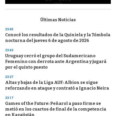
0
s
e
c
Últimas Noticias
o
n
23:45
d
Conocé los resultados de la Quiniela y la Tómbola
s
o
nocturna del jueves 6 de agosto de 2026
f
3
23:43
3
s
Uruguay cerró el grupo del Sudamericano
e
Femenino con derrota ante Argentina y jugará
c
por el quinto puesto
o
n
d
23:27
s
Altas y bajas de la Liga AUF: Albion se sigue
reforzando en ataque y contrató a Ignacio Neira
23:17
Games of the Future: Peñarol a paso firme se
metió en los cuartos de final de la competencia
en Kazajistán