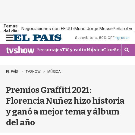
Temas
Negociaciones con EE.UU.
Murió Jorge Messi
Peñarol vs
del día:
Suscribite al 50% OFF
Ingresar
M
e
Personajes
TV y radio
Música
Cine
Series
Te
n
M
u
o
s
t
EL PAÍS
TVSHOW
MÚSICA
r
a
Premios Graffiti 2021:
r
b
Florencia Nuñez hizo historia
�
s
y ganó a mejor tema y álbum
q
u
del año
e
d