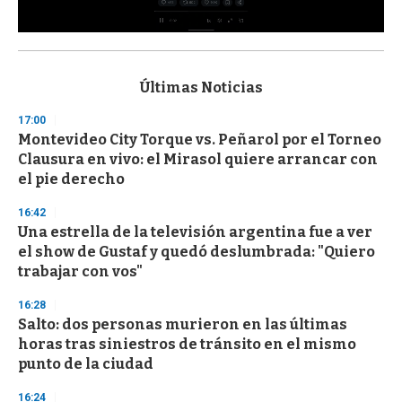
0
s
e
c
Últimas Noticias
o
n
17:00
d
Montevideo City Torque vs. Peñarol por el Torneo
s
o
Clausura en vivo: el Mirasol quiere arrancar con
f
el pie derecho
3
3
s
16:42
e
Una estrella de la televisión argentina fue a ver
c
el show de Gustaf y quedó deslumbrada: "Quiero
o
n
trabajar con vos"
d
s
16:28
Salto: dos personas murieron en las últimas
horas tras siniestros de tránsito en el mismo
punto de la ciudad
16:24