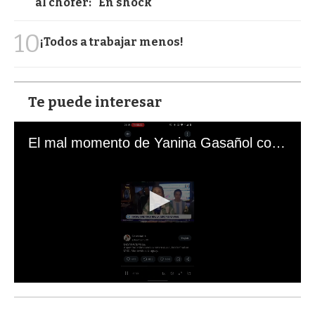
al chofer: "En shock"
10
¡Todos a trabajar menos!
Te puede interesar
El mal momento de Yanina Gasañol con un hincha argentino en "Subrayado"
0
s
e