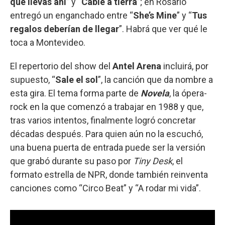
que llevas ahí
” y “
Cable a tierra
”; en Rosario
entregó un enganchado entre “
She’s Mine
” y “
Tus
regalos deberían de llegar
”. Habrá que ver qué le
toca a Montevideo.
El repertorio del show del
Antel Arena
incluirá, por
supuesto, “
Sale el sol
”, la canción que da nombre a
esta gira. El tema forma parte de
Novela
, la ópera-
rock en la que comenzó a trabajar en 1988 y que,
tras varios intentos, finalmente logró concretar
décadas después. Para quien aún no la escuchó,
una buena puerta de entrada puede ser la versión
que grabó durante su paso por
Tiny Desk
, el
formato estrella de NPR, donde también reinventa
canciones como “Circo Beat” y “A rodar mi vida”.