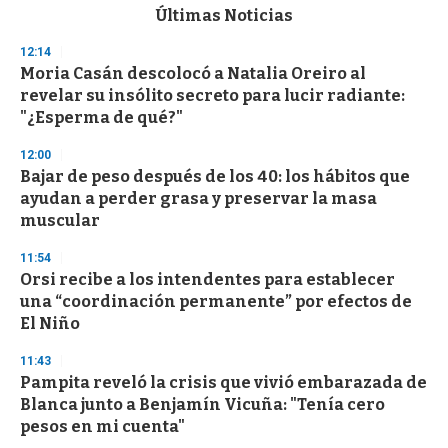
c
Últimas Noticias
o
n
12:14
d
Moria Casán descolocó a Natalia Oreiro al
s
o
revelar su insólito secreto para lucir radiante:
f
"¿Esperma de qué?"
3
3
s
12:00
e
Bajar de peso después de los 40: los hábitos que
c
ayudan a perder grasa y preservar la masa
o
n
muscular
d
s
11:54
Orsi recibe a los intendentes para establecer
una “coordinación permanente” por efectos de
El Niño
11:43
Pampita reveló la crisis que vivió embarazada de
Blanca junto a Benjamín Vicuña: "Tenía cero
pesos en mi cuenta"