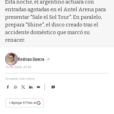
a
Esta noche, el argentino actuará con
entradas agotadas en el Antel Arena para
presentar "Sale el Sol Tour". En paralelo,
prepara "Shine", el disco creado tras el
accidente doméstico que marcó su
renacer.
Rodrigo Guerra
15/05/2026, 02:03
Compartir esta noticia
F
W
T
L
E
a
h
w
i
m
c
a
i
n
a
e
t
t
k
i
+
Agregar El País en
b
s
t
e
l
o
A
e
d