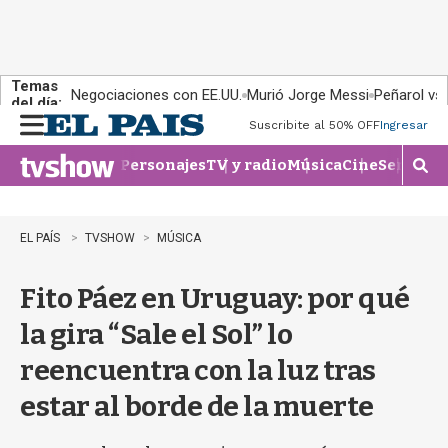
Temas
Negociaciones con EE.UU.
Murió Jorge Messi
Peñarol vs
del día:
Suscribite al 50% OFF
Ingresar
M
e
Personajes
TV y radio
Música
Cine
Series
Te
n
M
u
o
s
t
EL PAÍS
TVSHOW
MÚSICA
r
a
Fito Páez en Uruguay: por qué
r
b
la gira “Sale el Sol” lo
�
s
reencuentra con la luz tras
q
u
estar al borde de la muerte
e
d