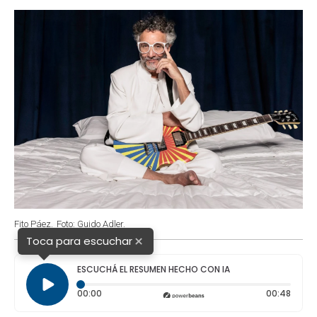
o
p
r
I
k
p
n
Fito Páez.
Foto: Guido Adler.
×
Toca para escuchar
ESCUCHÁ EL RESUMEN HECHO CON IA
Tiempo transcurrido: 0 segundos
Durac
00:00
00:48