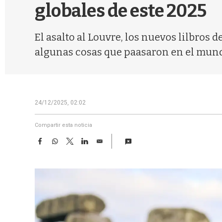
globales de este 2025
El asalto al Louvre, los nuevos lilbros
algunas cosas que paasaron en el mundo
24/12/2025, 02:02
Compartir esta noticia
F
W
T
L
E
a
h
w
i
m
c
a
i
n
a
e
t
t
k
i
b
s
t
e
l
o
A
e
d
o
p
r
I
k
p
n