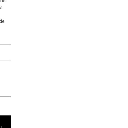
 de
os
 de
cha argentino en "Subrayado"