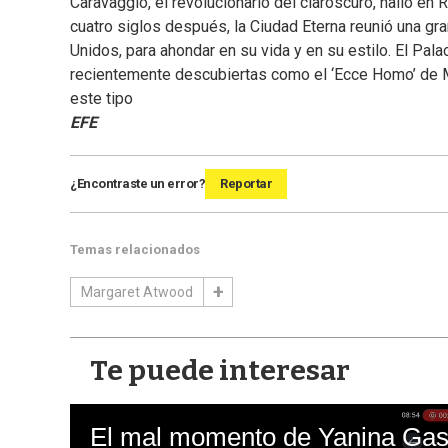
Caravaggio, el revolucionario del claroscuro, halló en
cuatro siglos después, la Ciudad Eterna reunió una 
Unidos, para ahondar en su vida y en su estilo. El Pala
recientemente descubiertas como el ‘Ecce Homo’ de Ma
este tipo
EFE
¿Encontraste un error?
Reportar
Temas relacionados
Margaret Atwood
Te puede interesar