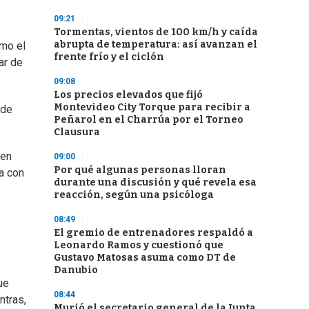
09:21
Tormentas, vientos de 100 km/h y caída
abrupta de temperatura: así avanzan el
umo el
frente frío y el ciclón
ar de
09:08
Los precios elevados que fijó
Montevideo City Torque para recibir a
 de
Peñarol en el Charrúa por el Torneo
Clausura
 en
09:00
Por qué algunas personas lloran
ia con
durante una discusión y qué revela esa
reacción, según una psicóloga
08:49
El gremio de entrenadores respaldó a
Leonardo Ramos y cuestionó que
Gustavo Matosas asuma como DT de
Danubio
ue
08:44
ntras,
Murió el secretario general de la Junta