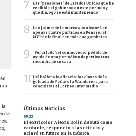
7
Las "presiones" de Estados Unidos que ha
recibido el gobierno en este período y
qué diálogo se está manteniendo
8
Leo Jaime: de la marca que alcanzó en
apenas cuatro partidos en Peñarol al
MVP de la final con más que gambetas
9
"Perdí todo": el conmovedor pedido de
ayuda de una periodista deportiva tras
incendio de su casa
10
Del ballet a la eficacia: las claves de la
más
goleada de Peñarol a Wanderers para
iros
conquistar el Torneo Intermedio
 la
Últimas Noticias
io la
09:22
ncia
El extricolor Alexis Rolín debutó como
cantante, respondió a las críticas y
do,
aclaró su futuro en la música