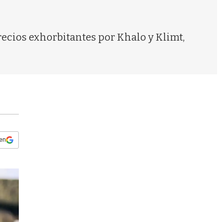
s
q
u
e
precios exhorbitantes por Khalo y Klimt,
d
a
 en