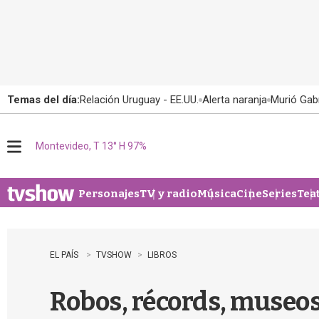
Temas del día:
Relación Uruguay - EE.UU.
Alerta naranja
Murió Gabr
Montevideo, T 13° H 97%
M
e
n
u
Personajes
TV y radio
Música
Cine
Series
Tea
EL PAÍS
TVSHOW
LIBROS
Robos, récords, museos 