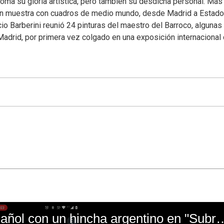
 Roma su gloria artística, pero también su desdicha personal. Más
gran muestra con cuadros de medio mundo, desde Madrid a Estad
cio Barberini reunió 24 pinturas del maestro del Barroco, algunas
drid, por primera vez colgado en una exposición internacional
El mal momento de Yanina Gasañol con un hin