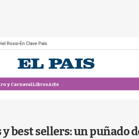
iel Rossi
En Clave País
tro y Carnaval
Libros
Arte
y best sellers: un puñado d