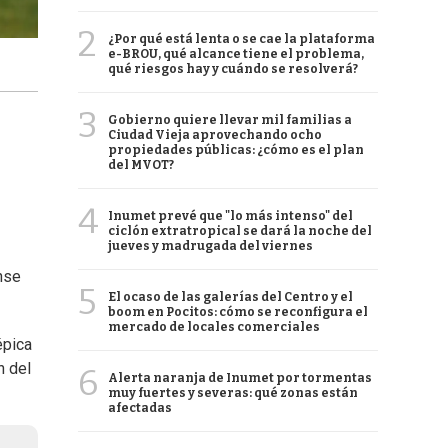
2
¿Por qué está lenta o se cae la plataforma
e-BROU, qué alcance tiene el problema,
qué riesgos hay y cuándo se resolverá?
3
Gobierno quiere llevar mil familias a
Ciudad Vieja aprovechando ocho
propiedades públicas: ¿cómo es el plan
del MVOT?
4
Inumet prevé que "lo más intenso" del
ciclón extratropical se dará la noche del
jueves y madrugada del viernes
nse
5
El ocaso de las galerías del Centro y el
boom en Pocitos: cómo se reconfigura el
mercado de locales comerciales
épica
n del
6
Alerta naranja de Inumet por tormentas
muy fuertes y severas: qué zonas están
afectadas