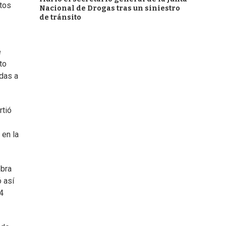
utos
Nacional de Drogas tras un siniestro
de tránsito
e
to
das a
rtió
 en la
obra
 así
4