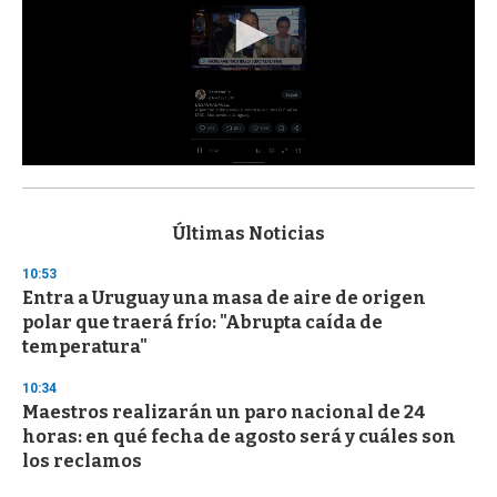
0
s
e
c
Últimas Noticias
o
n
10:53
d
Entra a Uruguay una masa de aire de origen
s
o
polar que traerá frío: "Abrupta caída de
f
temperatura"
3
3
s
10:34
e
Maestros realizarán un paro nacional de 24
c
horas: en qué fecha de agosto será y cuáles son
o
n
los reclamos
d
s