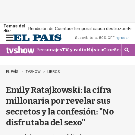
Temas del
Rendición de Cuentas
Temporal causa destrozos
En 
día:
Suscribite al 50% OFF
Ingresar
M
e
Personajes
TV y radio
Música
Cine
Series
Te
n
M
u
o
s
t
EL PAÍS
TVSHOW
LIBROS
r
a
Emily Ratajkowski: la cifra
r
b
millonaria por revelar sus
�
s
secretos y la confesión: "No
q
u
disfrutaba del sexo"
e
d