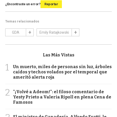
¿Encontraste un error?
Reportar
Temas relacionados
GDA
Emily Ratajkowski
Las Más Vistas
1
Un muerto, miles de personas sin luz, árboles
caídos y techos volados por el temporal que
ameritó alerta roja
2
"¡Volvé a Adeom!": el filoso comentario de
Yesty Prieto a Valeria Ripoll en plena Cena de
Famosos
El ministro de Ganadería, Alfredo Fratti, le