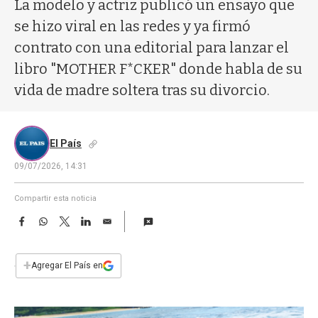
a
La modelo y actriz publicó un ensayo que
se hizo viral en las redes y ya firmó
contrato con una editorial para lanzar el
libro "MOTHER F*CKER" donde habla de su
vida de madre soltera tras su divorcio.
El País
09/07/2026, 14:31
Compartir esta noticia
F
W
T
L
E
a
h
w
i
m
c
a
i
n
a
e
t
t
k
i
+
Agregar El País en
b
s
t
e
l
o
A
e
d
o
p
r
I
k
p
n