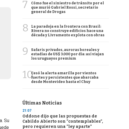
7
Cómo fue el siniestro de tránsito por el
que murió Gabriel Rossi, secretario
general de Drogas
8
La paradoja en la frontera con Brasil:
Rivera no construye edificios hace una
década y Livramento explota con obras
9
Safaris privados, auroras boreales y
estadías de US$ 3.000 por día: así viajan
los uruguayos premium
10
Cesó la alerta amarilla por vientos
fuertes y persistentes que abarcaba
desde Montevideo hasta el Chuy
Últimas Noticias
21:07
Oddone dijo que las propuestas de
a. Su
Cabildo Abierto son "contemplables",
pero requieren una "ley aparte"
puede