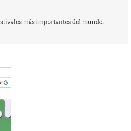
s
q
u
e
festivales más importantes del mundo,
d
a
 en