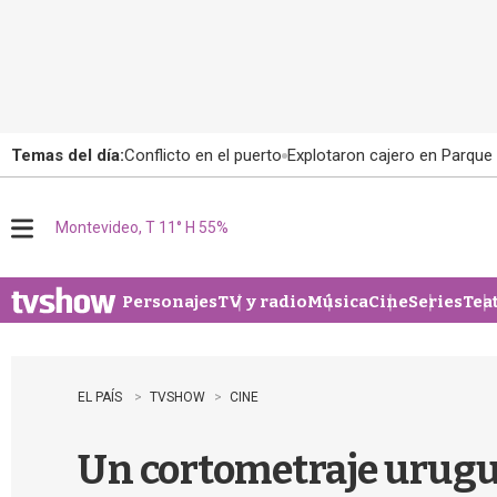
Temas del día:
Conflicto en el puerto
Explotaron cajero en Parque
Montevideo, T 11° H 55%
M
e
n
u
Personajes
TV y radio
Música
Cine
Series
Tea
EL PAÍS
TVSHOW
CINE
Un cortometraje urugu