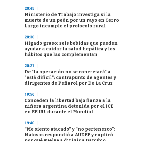
20:45
Ministerio de Trabajo investiga si la
muerte de un peón por un rayo en Cerro
Largo incumple el protocolo rural
20:30
Hígado graso: seis bebidas que pueden
ayudar a cuidar la salud hepática y los
hábitos que las complementan
20:21
De "la operación no se concretará" a
"está difícil": contrapunto de agentes y
dirigentes de Peñarol por De La Cruz
19:56
Conceden la libertad bajo fianza a la
niñera argentina detenida por el ICE
en EE.UU. durante el Mundial
19:40
“Me siento atacado” y “no pertenezco”:
Matosas respondió a AUDEF y explicó
por qué vuelve a dirigir a Danubio