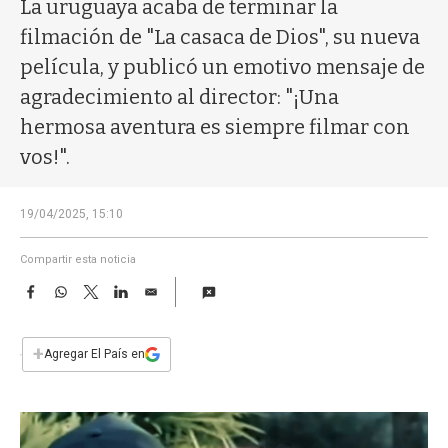
a
La uruguaya acaba de terminar la
filmación de "La casaca de Dios", su nueva
película, y publicó un emotivo mensaje de
agradecimiento al director: "¡Una
hermosa aventura es siempre filmar con
vos!".
19/04/2025, 15:10
Compartir esta noticia
F
W
T
L
E
a
h
w
i
m
c
a
i
n
a
e
t
t
k
i
+
Agregar El País en
b
s
t
e
l
o
A
e
d
o
p
r
I
k
p
n