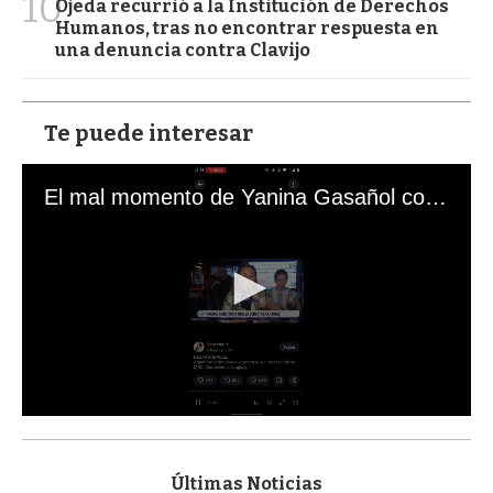
10
Ojeda recurrió a la Institución de Derechos
Humanos, tras no encontrar respuesta en
una denuncia contra Clavijo
Te puede interesar
El mal momento de Yanina Gasañol con un hincha argentino en "Subrayado"
0
s
e
c
Últimas Noticias