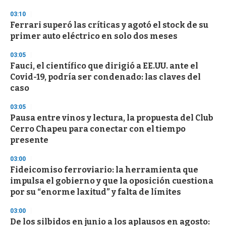
o
n
03:10
d
Ferrari superó las críticas y agotó el stock de su
s
o
primer auto eléctrico en solo dos meses
f
3
03:05
3
s
Fauci, el científico que dirigió a EE.UU. ante el
e
Covid-19, podría ser condenado: las claves del
c
caso
o
n
d
03:05
s
Pausa entre vinos y lectura, la propuesta del Club
Cerro Chapeu para conectar con el tiempo
presente
03:00
Fideicomiso ferroviario: la herramienta que
impulsa el gobierno y que la oposición cuestiona
por su “enorme laxitud” y falta de límites
03:00
De los silbidos en junio a los aplausos en agosto: