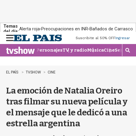
Temas
Alerta roja
Preocupaciones en INR
Bañados de Carrasco
del día:
Suscribite al 50% OFF
Ingresar
M
e
Personajes
TV y radio
Música
Cine
Series
Te
n
M
u
o
s
t
EL PAÍS
TVSHOW
CINE
r
a
La emoción de Natalia Oreiro
r
b
tras filmar su nueva película y
�
s
el mensaje que le dedicó a una
q
u
estrella argentina
e
d