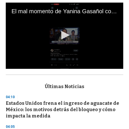
El mal momento de Yanina Gasañol con un hincha argentino en "Subrayado"
0
s
e
c
Últimas Noticias
o
n
04:10
d
Estados Unidos frena el ingreso de aguacate de
s
o
México: los motivos detrás del bloqueo y cómo
f
impacta la medida
3
3
s
04:05