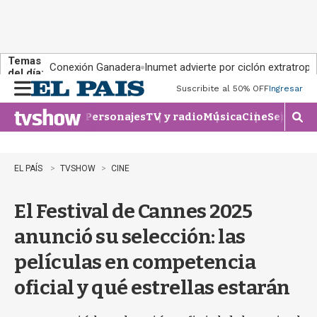
Temas
Conexión Ganadera
Inumet advierte por ciclón extratropi
del día:
Suscribite al 50% OFF
Ingresar
M
e
Personajes
TV y radio
Música
Cine
Series
Te
n
M
u
o
s
t
EL PAÍS
TVSHOW
CINE
r
a
El Festival de Cannes 2025
r
b
anunció su selección: las
�
s
películas en competencia
q
u
oficial y qué estrellas estarán
e
d