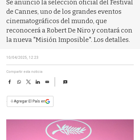
a
Se anunció la selección oficial del Festival
de Cannes, uno de los grandes eventos
cinematográficos del mundo, que
reconocerá a Robert De Niro y contará con
la nueva "Misión Imposible". Los detalles.
10/04/2025, 12:23
Compartir esta noticia
F
W
T
L
E
a
h
w
i
m
c
a
i
n
a
e
t
t
k
i
+
Agregar El País en
b
s
t
e
l
o
A
e
d
o
p
r
I
k
p
n