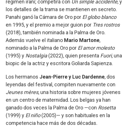
régimen iraní; competirá con
Un simple accidente
, y
los detalles de la trama se mantienen en secreto.
Panahi ganó la Cámara de Oro por
El globo blanco
en 1995, y el premio a mejor guion por
Tres rostros
(2018), también nominada a la Palma de Oro.
Además vuelve el italiano
Mario Martone
,
nominado a la Palma de Oro por
El amor molesto
(1995) y
Nostalgia
(2022), quien presenta
Fuori
, una
biopic de la actriz y escritora Goliarda Sapienza.
Los hermanos
Jean-Pierre y Luc Dardenne
, dos
leyendas del festival, compiten nuevamente con
Jeunes mères
, una historia sobre mujeres jóvenes
en un centro de maternidad. Los belgas ya han
ganado dos veces la Palma de Oro —con
Rosetta
(1999) y
El niño
(2005)— y son habituales en la
competencia hace más de dos décadas.