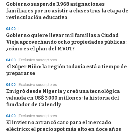
e
Gobierno suspende 3.968 asignaciones
c
familiares por no asistir a clases tras la etapa de
o
n
revinculación educativa
d
s
04:00
Gobierno quiere llevar mil familias a Ciudad
Vieja aprovechando ocho propiedades públicas:
¿cómo es el plan del MVOT?
04:00
Exclusivo suscriptores
El Súper Niño: la región todavía está a tiempo de
prepararse
04:00
Exclusivo suscriptores
Emigró desde Nigeria y creó una tecnológica
valuada en US$ 3.000 millones: la historia del
fundador de Calendly
04:00
Exclusivo suscriptores
El invierno arrancó caro para el mercado
eléctrico: el precio spot más alto en doce años