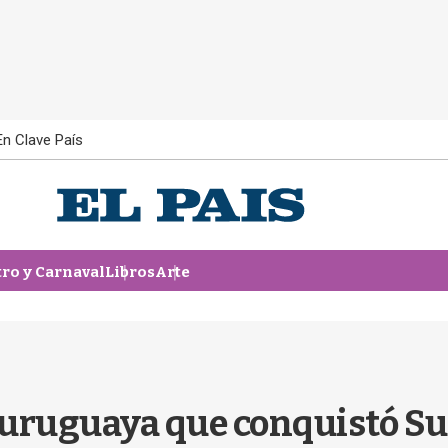
En Clave País
tro y Carnaval
Libros
Arte
a uruguaya que conquistó S