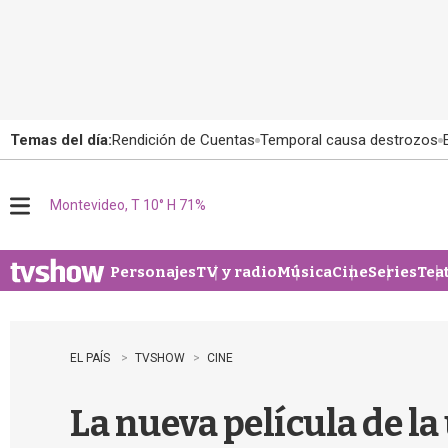
Temas del día:
Rendición de Cuentas
Temporal causa destrozos
Montevideo, T 10° H 71%
M
e
n
u
Personajes
TV y radio
Música
Cine
Series
Tea
EL PAÍS
TVSHOW
CINE
La nueva película de l