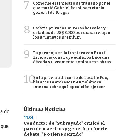
7
Cómo fue el siniestro de tránsito por el
que murió Gabriel Rossi, secretario
general de Drogas
8
Safaris privados, auroras boreales y
estadías de US$ 3.000 por día: así viajan
los uruguayos premium
9
La paradoja en la frontera con Brasil:
Rivera no construye edificios hace una
década y Livramento explota con obras
10
En la previa a discurso de Lacalle Pou,
blancos se enfrascan en polémica
interna sobre qué oposición ejercer
Últimas Noticias
na de
11:04
u
Conductor de "Subrayado" criticó el
 que
paro de maestros y generó un fuerte
debate: "No tiene sentido"