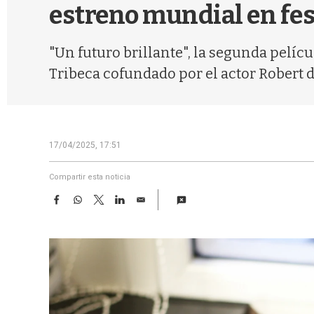
estreno mundial en fes
"Un futuro brillante", la segunda pelícu
Tribeca cofundado por el actor Robert de
17/04/2025, 17:51
Compartir esta noticia
F
W
T
L
E
a
h
w
i
m
c
a
i
n
a
e
t
t
k
i
b
s
t
e
l
o
A
e
d
o
p
r
I
k
p
n