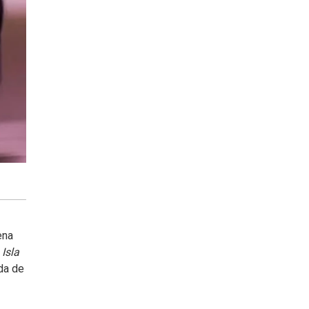
ena
 Isla
ída de