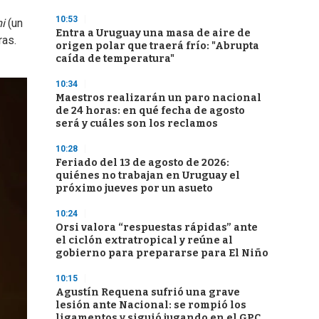
10:53
i
(un
Entra a Uruguay una masa de aire de
ras.
origen polar que traerá frío: "Abrupta
caída de temperatura"
10:34
Maestros realizarán un paro nacional
de 24 horas: en qué fecha de agosto
será y cuáles son los reclamos
10:28
Feriado del 13 de agosto de 2026:
quiénes no trabajan en Uruguay el
próximo jueves por un asueto
10:24
Orsi valora “respuestas rápidas” ante
el ciclón extratropical y reúne al
gobierno para prepararse para El Niño
10:15
Agustín Requena sufrió una grave
lesión ante Nacional: se rompió los
ligamentos y siguió jugando en el GPC