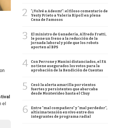
2
"¡Volvé a Adeom!": el filoso comentario de
Yesty Prieto a Valeria Ripoll en plena
Cena de Famosos
3
El ministro de Ganadería, Alfredo Fratti,
le pone un freno a la reducción de la
jornada laboral y pide que los robots
aporten al BPS
4
Con Perrone y Manini distanciados, el FA
no tiene asegurados los votos para la
con
aprobación de la Rendición de Cuentas
5
Cesó la alerta amarilla por vientos
fuertes y persistentes que abarcaba
desde Montevideo hasta el Chuy
tival
n el
6
Entre "mal compañero" y "mal perdedor",
altísima tensión en vivo entre dos
integrantes de programa radial