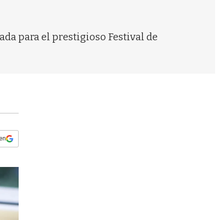
s
q
u
e
ada para el prestigioso Festival de
d
a
 en