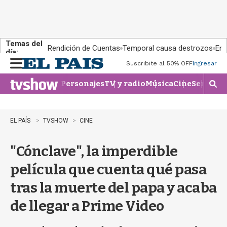
Temas del
Rendición de Cuentas
Temporal causa destrozos
En 
día:
Suscribite al 50% OFF
Ingresar
M
e
Personajes
TV y radio
Música
Cine
Series
Te
n
M
u
o
s
t
EL PAÍS
TVSHOW
CINE
r
a
"Cónclave", la imperdible
r
b
película que cuenta qué pasa
�
s
tras la muerte del papa y acaba
q
u
de llegar a Prime Video
e
d