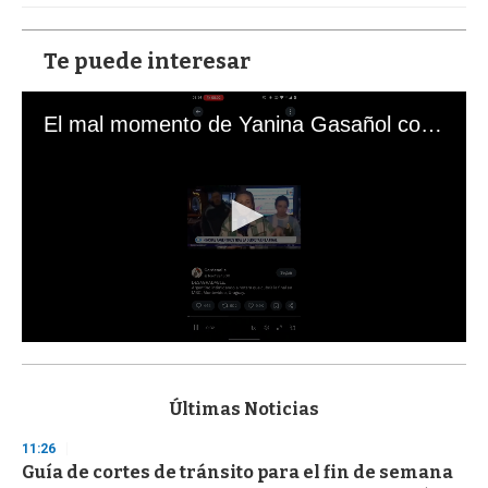
Te puede interesar
El mal momento de Yanina Gasañol con un hincha argentino en "Subrayado"
0
s
e
c
Últimas Noticias
o
n
11:26
d
Guía de cortes de tránsito para el fin de semana
s