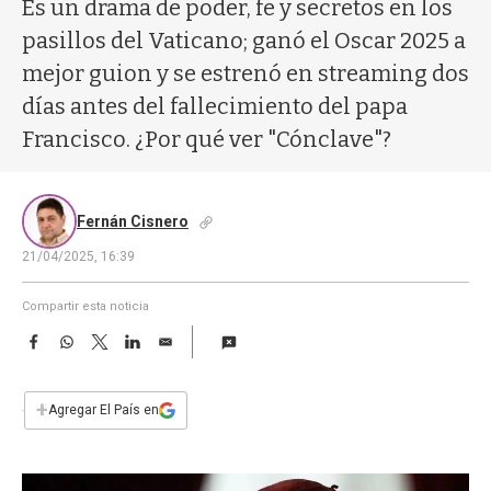
a
Es un drama de poder, fe y secretos en los
pasillos del Vaticano; ganó el Oscar 2025 a
mejor guion y se estrenó en streaming dos
días antes del fallecimiento del papa
Francisco. ¿Por qué ver "Cónclave"?
Fernán Cisnero
21/04/2025, 16:39
Compartir esta noticia
F
W
T
L
E
a
h
w
i
m
c
a
i
n
a
e
t
t
k
i
+
Agregar El País en
b
s
t
e
l
o
A
e
d
o
p
r
I
k
p
n