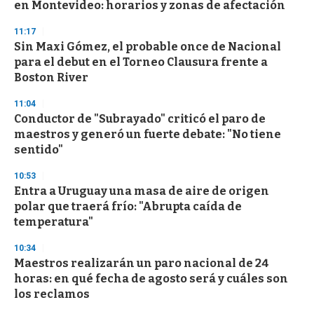
o
en Montevideo: horarios y zonas de afectación
f
3
11:17
3
s
Sin Maxi Gómez, el probable once de Nacional
e
para el debut en el Torneo Clausura frente a
c
Boston River
o
n
d
11:04
s
Conductor de "Subrayado" criticó el paro de
maestros y generó un fuerte debate: "No tiene
sentido"
10:53
Entra a Uruguay una masa de aire de origen
polar que traerá frío: "Abrupta caída de
temperatura"
10:34
Maestros realizarán un paro nacional de 24
horas: en qué fecha de agosto será y cuáles son
los reclamos