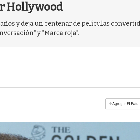
ar Hollywood
5 años y deja un centenar de películas converti
onversación" y "Marea roja".
+
Agregar El País