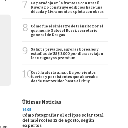
7
La paradoja en la frontera con Brasil:
Rivera no construye edificios hace una
década y Livramento explota con obras
8
Cómo fue el siniestro de tránsito por el
que murió Gabriel Rossi, secretario
general de Drogas
9
Safaris privados, auroras boreales y
estadías de US$ 3.000 por día: así viajan
los uruguayos premium
10
Cesó la alerta amarilla por vientos
fuertes y persistentes que abarcaba
desde Montevideo hasta el Chuy
Últimas Noticias
16:05
Cómo fotografiar el eclipse solar total
del miércoles 12 de agosto, según
expertos
e en