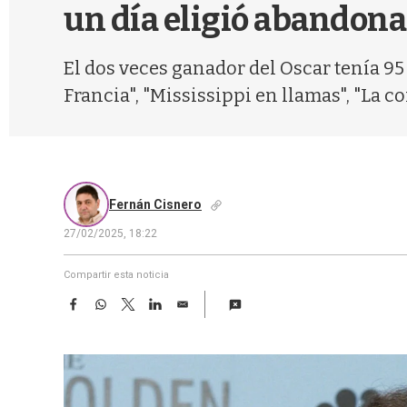
un día eligió abandon
El dos veces ganador del Oscar tenía 9
Francia", "Mississippi en llamas", "La c
Fernán Cisnero
27/02/2025, 18:22
Compartir esta noticia
F
W
T
L
E
a
h
w
i
m
c
a
i
n
a
e
t
t
k
i
b
s
t
e
l
o
A
e
d