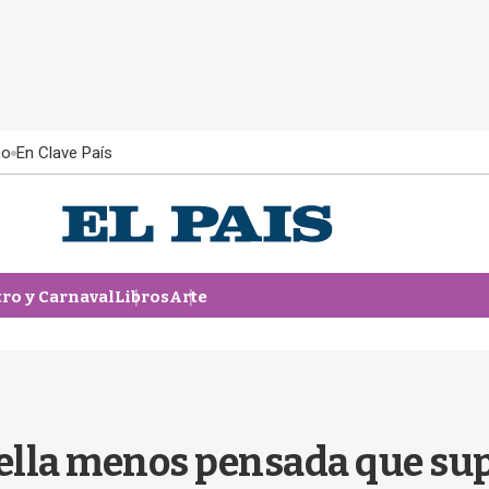
ño
En Clave País
tro y Carnaval
Libros
Arte
ella menos pensada que sup