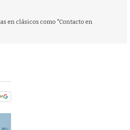
s
q
u
e
das en clásicos como "Contacto en
d
a
 en