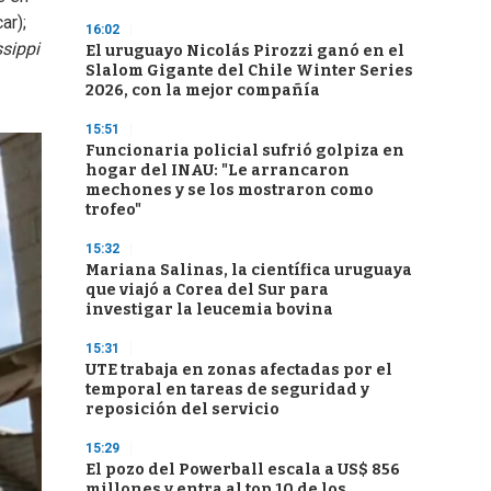
ar);
16:02
sippi
El uruguayo Nicolás Pirozzi ganó en el
Slalom Gigante del Chile Winter Series
2026, con la mejor compañía
15:51
Funcionaria policial sufrió golpiza en
hogar del INAU: "Le arrancaron
mechones y se los mostraron como
trofeo"
15:32
Mariana Salinas, la científica uruguaya
que viajó a Corea del Sur para
investigar la leucemia bovina
15:31
UTE trabaja en zonas afectadas por el
temporal en tareas de seguridad y
reposición del servicio
15:29
El pozo del Powerball escala a US$ 856
millones y entra al top 10 de los