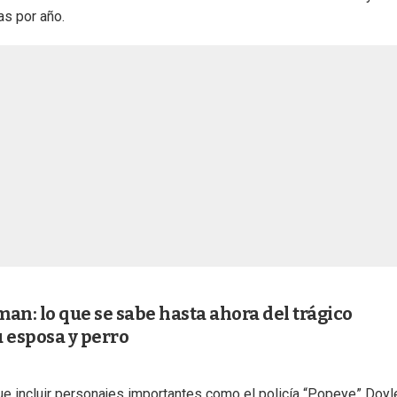
as por año.
n: lo que se sabe hasta ahora del trágico
u esposa y perro
ue incluir personajes importantes como el policía “Popeye” Doyl