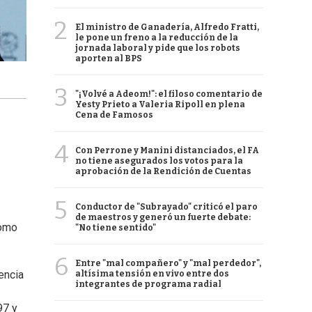
2
El ministro de Ganadería, Alfredo Fratti,
le pone un freno a la reducción de la
jornada laboral y pide que los robots
aporten al BPS
3
"¡Volvé a Adeom!": el filoso comentario de
Yesty Prieto a Valeria Ripoll en plena
Cena de Famosos
4
Con Perrone y Manini distanciados, el FA
no tiene asegurados los votos para la
aprobación de la Rendición de Cuentas
5
Conductor de "Subrayado" criticó el paro
de maestros y generó un fuerte debate:
como
"No tiene sentido"
6
Entre "mal compañero" y "mal perdedor",
encia
altísima tensión en vivo entre dos
integrantes de programa radial
97 y