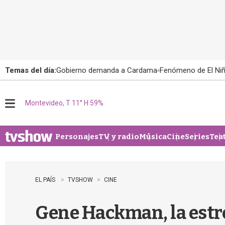
Temas del día:
Gobierno demanda a Cardama
Fenómeno de El Ni
Montevideo, T 11° H 59%
M
e
n
u
Personajes
TV y radio
Música
Cine
Series
Tea
EL PAÍS
TVSHOW
CINE
Gene Hackman, la estr