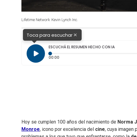
Lifetime Network
Kevin Lynch Inc.
×
Toca para escuchar
ESCUCHÁ EL RESUMEN HECHO CON IA
Tiempo transcurrido: 0 segundos
00:00
Hoy se cumplen 100 años del nacimiento de
Norma J
Monroe
, icono por excelencia del
cine
, cuya imagen 
problemas a los que tuvo que enfrentarse, como la
de