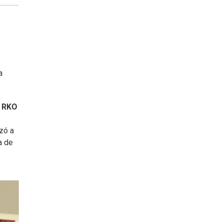
a
e
RKO
zó a
a de