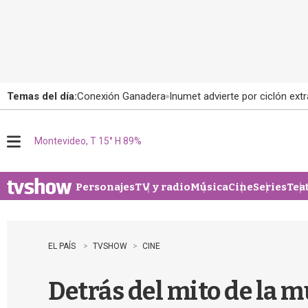
Temas del día:
Conexión Ganadera
Inumet advierte por ciclón extr
Montevideo, T 15° H 89%
M
e
n
u
Personajes
TV y radio
Música
Cine
Series
Tea
EL PAÍS
TVSHOW
CINE
Detrás del mito de la m