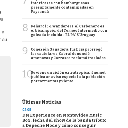
7
intoxicarse con hamburguesas
presuntamente contaminadas en
e
Paysandú
su
8
Peñarol 5-1 Wanderers: el Carbonero es
el bicampeón del Torneo Intermedio con
. Y
goleada incluida - EL PAÍS Uruguay
r su
9
Conexión Ganadera: Justicia prorrogó
las cautelares; Cabral denunció
amenazas y Carrasco reclamó traslados
10
Se viene un ciclón extratropical: Inumet
publica un aviso especial a la población
por tormentas y viento
Últimas Noticias
02:05
DM Experience en Montevideo Music
Box: fecha del show de la banda tributo
a Depeche Mode y cómo conseguir