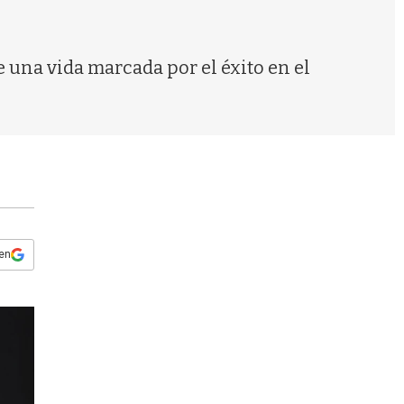
s
q
u
e
 una vida marcada por el éxito en el
d
a
 en