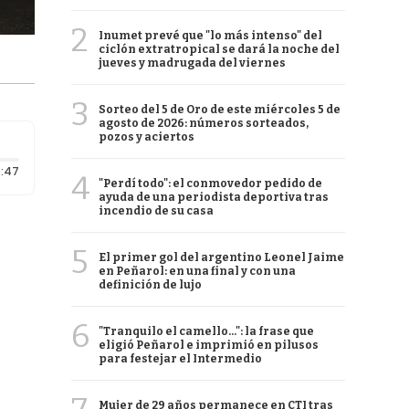
2
Inumet prevé que "lo más intenso" del
ciclón extratropical se dará la noche del
jueves y madrugada del viernes
3
Sorteo del 5 de Oro de este miércoles 5 de
agosto de 2026: números sorteados,
pozos y aciertos
Duración: 47 segundos
:47
4
"Perdí todo": el conmovedor pedido de
ayuda de una periodista deportiva tras
incendio de su casa
5
El primer gol del argentino Leonel Jaime
en Peñarol: en una final y con una
definición de lujo
6
"Tranquilo el camello...": la frase que
eligió Peñarol e imprimió en pilusos
para festejar el Intermedio
Mujer de 29 años permanece en CTI tras