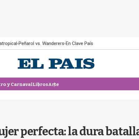
atropical
Peñarol vs. Wanderers
En Clave País
tro y Carnaval
Libros
Arte
ujer perfecta: la dura bata