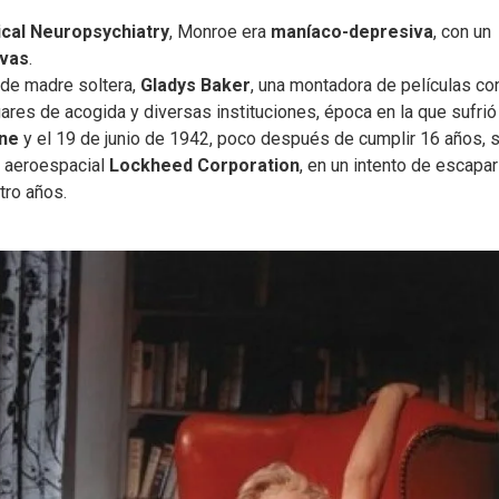
ical Neuropsychiatry
, Monroe era
maníaco-depresiva
, con un
ivas
.
a de madre soltera,
Gladys Baker
, una montadora de películas co
ogares de acogida y diversas instituciones, época en la que sufrió
ine
y el 19 de junio de 1942, poco después de cumplir 16 años, 
a aeroespacial
Lockheed Corporation
, en un intento de escapar
tro años.