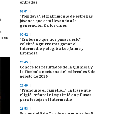
entradas
02:01
"Tomdaya", el matrimonio de estrellas
n
jóvenes que está llevando a la
generación Z a los cines
se
00:42
 a su
"Era bueno que nos pasara esto",
celebró Aguirre tras ganar el
Intermedio y elogió a Leo Jaime y
Espinosa
23:45
Conocé los resultados de la Quiniela y
la Tómbola nocturna del miércoles 5 de
agosto de 2026
22:49
"Tranquilo el camello...": la frase que
eligió Peñarol e imprimió en pilusos
para festejar el Intermedio
21:53
Sorteo del 5 de Oro de este miércoles 5