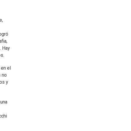
e,
logró
fia,
. Hay
s.
 en el
s no
os y
 una
cchi