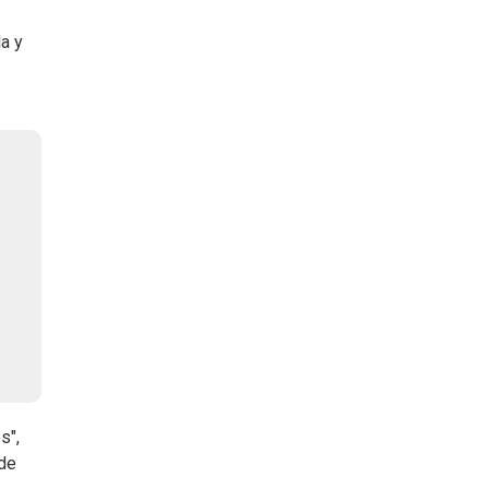
la y
s",
 de