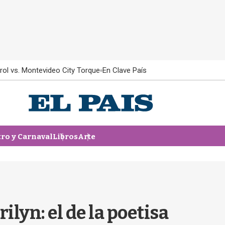
rol vs. Montevideo City Torque
En Clave País
tro y Carnaval
Libros
Arte
ilyn: el de la poetisa