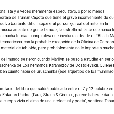
ionalista y a veces meramente especulativo, o por lo menos
portaje de Truman Capote que tiene el grave inconveniente de qu
elve bastante difícil separar al personaje real del mito. En la
omiscua amante de gente famosa, la estrella rutilante que nunca 
n mucha teorías conspirativa que involucran desde el FBI a la Ma
rteamericana, con la probable excepción de la Oficina de Correos
aterial de tabloide, pero probablemente no le importe a mucho
s del mundo se rieron cuando Marilyn se puso a estudiar en serio
la Gruschenka de Los hermanos Karamazov de Dostoievskii. Quiene
saben cuánto había de Gruschenka (ese arquetipo de los "humillad
 prefacio del libro que saldrá publicado entre el 7 y 12 octubre en
) y Estados Unidos (Farar, Straus & Giroux)-, parece haberse dado
e cuerpo vivía el alma de una intelectual y poeta", sostiene Tabu