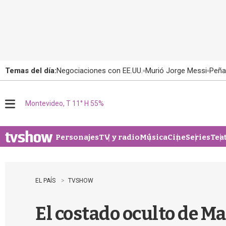
Temas del día:
Negociaciones con EE.UU.
Murió Jorge Messi
Peña
Montevideo, T 11° H 55%
M
e
n
u
Personajes
TV y radio
Música
Cine
Series
Tea
EL PAÍS
TVSHOW
El costado oculto de Mar