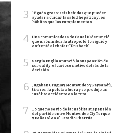
3
Hígado graso: seis bebidas que pueden
ayudar a cuidar la salud hepática y los
hábitos que las complementan
4
Una comunicadora de Canal 10 denunció
que un ómnibus la atropelló, lo siguió y
enfrentó al chofer: "En shock"
5
Sergio Puglia anunció la suspensión de
su reality: el curioso motivo detrás de la
decisión
6
Jugaban Uruguay Montevideo y Paysandú,
tiraron la pelota afuera y se produjo un
insólito accidente en la ruta
7
Lo que no se vio de la insólita suspensión
del partido entre Montevideo Cty Torque
y Peñarol en el Estadio Charrúa