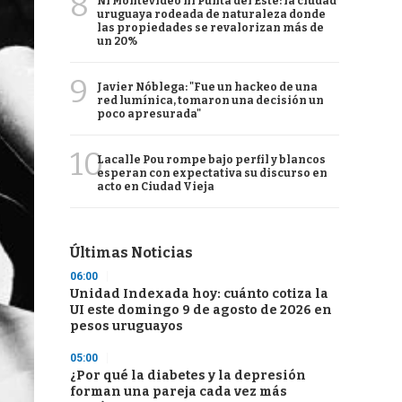
8
Ni Montevideo ni Punta del Este: la ciudad
uruguaya rodeada de naturaleza donde
las propiedades se revalorizan más de
un 20%
9
Javier Nóblega: "Fue un hackeo de una
red lumínica, tomaron una decisión un
poco apresurada"
10
Lacalle Pou rompe bajo perfil y blancos
esperan con expectativa su discurso en
acto en Ciudad Vieja
Últimas Noticias
06:00
Unidad Indexada hoy: cuánto cotiza la
UI este domingo 9 de agosto de 2026 en
pesos uruguayos
05:00
¿Por qué la diabetes y la depresión
forman una pareja cada vez más