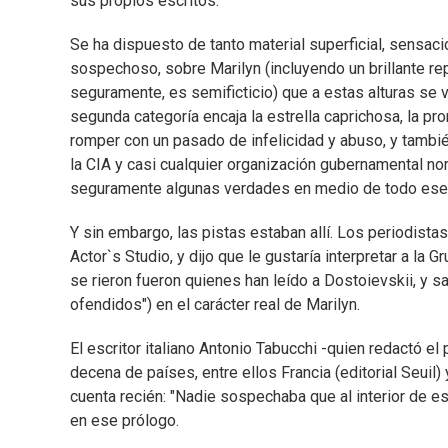
sus propios escritos.
Se ha dispuesto de tanto material superficial, sensac
sospechoso, sobre Marilyn (incluyendo un brillante re
seguramente, es semificticio) que a estas alturas se vu
segunda categoría encaja la estrella caprichosa, la pr
romper con un pasado de infelicidad y abuso, y tambié
la CIA y casi cualquier organización gubernamental no
seguramente algunas verdades en medio de todo ese m
Y sin embargo, las pistas estaban allí. Los periodista
Actor`s Studio, y dijo que le gustaría interpretar a 
se rieron fueron quienes han leído a Dostoievskii, y 
ofendidos") en el carácter real de Marilyn.
El escritor italiano Antonio Tabucchi -quien redactó el
decena de países, entre ellos Francia (editorial Seuil
cuenta recién: "Nadie sospechaba que al interior de es
en ese prólogo.