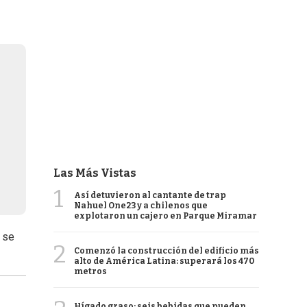
Las Más Vistas
1
Así detuvieron al cantante de trap
Nahuel One23 y a chilenos que
explotaron un cajero en Parque Miramar
 se
2
Comenzó la construcción del edificio más
alto de América Latina: superará los 470
metros
Hígado graso: seis bebidas que pueden