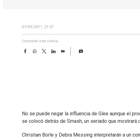
07/09/2011, 21:57
Compartir esta noticia
F
W
T
L
E
a
h
w
i
m
c
a
i
n
a
e
t
t
k
i
b
s
t
e
l
o
A
e
d
o
p
r
I
k
p
n
No se puede negar la influencia de Glee aunque el pro
se colocó detrás de Smash, un seriado que mostrará 
Christian Borle y Debra Messing interpretarán a un co