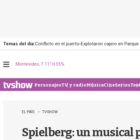
Temas del día:
Conflicto en el puerto
Explotaron cajero en Parque
Montevideo, T 11° H 55%
M
e
n
u
Personajes
TV y radio
Música
Cine
Series
Tea
EL PAÍS
TVSHOW
Spielberg: un musical 