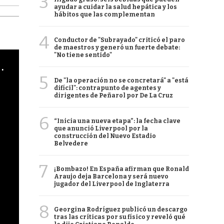
3
ayudar a cuidar la salud hepática y los
hábitos que las complementan
4
Conductor de "Subrayado" criticó el paro
de maestros y generó un fuerte debate:
"No tiene sentido"
cha argentino en "Subrayado"
5
De "la operación no se concretará" a "está
difícil": contrapunto de agentes y
dirigentes de Peñarol por De La Cruz
6
“Inicia una nueva etapa”: la fecha clave
que anunció Liverpool por la
construcción del Nuevo Estadio
Belvedere
7
¡Bombazo! En España afirman que Ronald
Araujo deja Barcelona y será nuevo
jugador del Liverpool de Inglaterra
8
Georgina Rodríguez publicó un descargo
tras las críticas por su físico y reveló qué