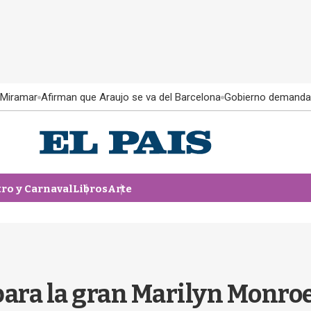
 Miramar
Afirman que Araujo se va del Barcelona
Gobierno demanda
tro y Carnaval
Libros
Arte
para la gran Marilyn Monro