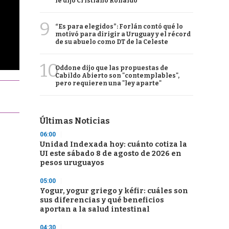
le dijo Cristiano Ronaldo
9
“Es para elegidos”: Forlán contó qué lo
motivó para dirigir a Uruguay y el récord
de su abuelo como DT de la Celeste
10
Oddone dijo que las propuestas de
Cabildo Abierto son "contemplables",
pero requieren una "ley aparte"
Últimas Noticias
06:00
Unidad Indexada hoy: cuánto cotiza la
UI este sábado 8 de agosto de 2026 en
pesos uruguayos
05:00
Yogur, yogur griego y kéfir: cuáles son
sus diferencias y qué beneficios
aportan a la salud intestinal
04:30