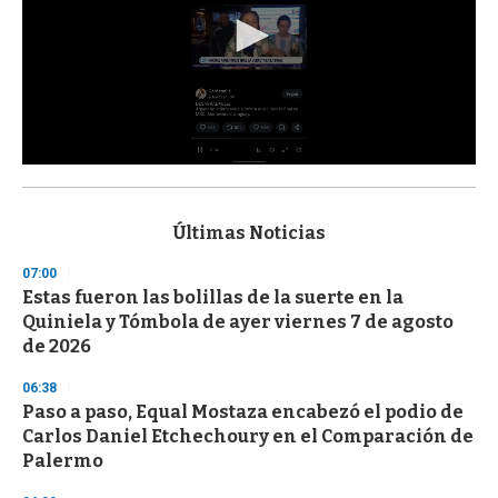
0
s
e
c
Últimas Noticias
o
n
07:00
d
Estas fueron las bolillas de la suerte en la
s
o
Quiniela y Tómbola de ayer viernes 7 de agosto
f
de 2026
3
3
s
06:38
e
Paso a paso, Equal Mostaza encabezó el podio de
c
Carlos Daniel Etchechoury en el Comparación de
o
n
Palermo
d
s