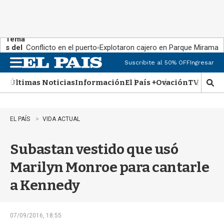
Tema
s del
Conflicto en el puerto
Explotaron cajero en Parque Miramar
día:
Suscribite al 50% OFF
Ingresar
M
e
Últimas Noticias
Información
El País +
Ovación
TV Show
n
M
u
o
s
t
EL PAÍS
VIDA ACTUAL
r
a
Subastan vestido que usó
r
b
Marilyn Monroe para cantarle
�
s
a Kennedy
q
u
e
d
07/09/2016, 18:55