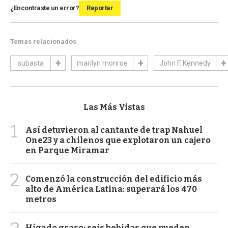
¿Encontraste un error?
Reportar
Temas relacionados
subasta
marilyn monroe
John F. Kennedy
Las Más Vistas
1
Así detuvieron al cantante de trap Nahuel
One23 y a chilenos que explotaron un cajero
en Parque Miramar
2
Comenzó la construcción del edificio más
alto de América Latina: superará los 470
metros
Hígado graso: seis bebidas que pueden