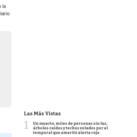
 la
iario
Las Más Vistas
1
Un muerto, miles de personas sin luz,
árboles caídos y techos volados por el
temporal que ameritó alerta roja