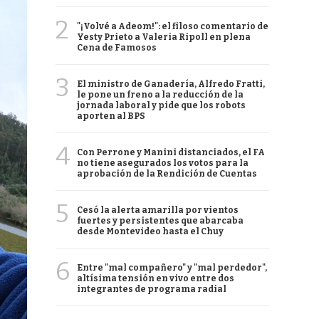
2
"¡Volvé a Adeom!": el filoso comentario de
Yesty Prieto a Valeria Ripoll en plena
Cena de Famosos
3
El ministro de Ganadería, Alfredo Fratti,
le pone un freno a la reducción de la
jornada laboral y pide que los robots
aporten al BPS
4
Con Perrone y Manini distanciados, el FA
no tiene asegurados los votos para la
aprobación de la Rendición de Cuentas
5
Cesó la alerta amarilla por vientos
fuertes y persistentes que abarcaba
desde Montevideo hasta el Chuy
6
Entre "mal compañero" y "mal perdedor",
altísima tensión en vivo entre dos
integrantes de programa radial