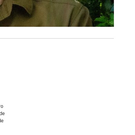
ro
 de
de