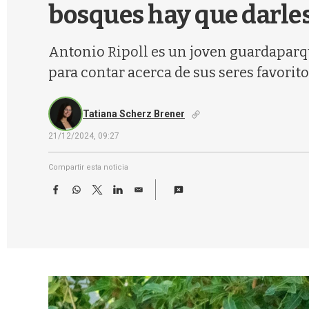
bosques hay que darles
Antonio Ripoll es un joven guardaparq
para contar acerca de sus seres favorito
Tatiana Scherz Brener
21/12/2024, 09:27
Compartir esta noticia
F
W
T
L
E
a
h
w
i
m
c
a
i
n
a
e
t
t
k
i
b
s
t
e
l
o
A
e
d
o
p
r
I
k
p
n