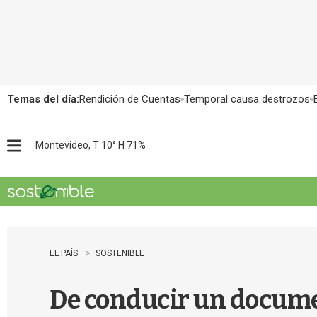
Temas del día:
Rendición de Cuentas
Temporal causa destrozos
Montevideo, T 10° H 71%
M
e
n
u
EL PAÍS
SOSTENIBLE
De conducir un document