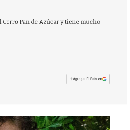
s
q
u
e
l Cerro Pan de Azúcar y tiene mucho
d
a
+
Agregar El País en