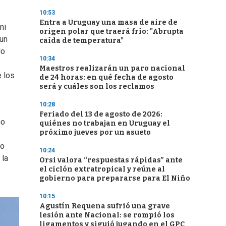
10:53
Entra a Uruguay una masa de aire de
mi
origen polar que traerá frío: "Abrupta
 un
caída de temperatura"
do
10:34
Maestros realizarán un paro nacional
e los
de 24 horas: en qué fecha de agosto
será y cuáles son los reclamos
10:28
Feriado del 13 de agosto de 2026:
no
quiénes no trabajan en Uruguay el
próximo jueves por un asueto
no
10:24
 la
Orsi valora “respuestas rápidas” ante
el ciclón extratropical y reúne al
gobierno para prepararse para El Niño
10:15
Agustín Requena sufrió una grave
lesión ante Nacional: se rompió los
ligamentos y siguió jugando en el GPC