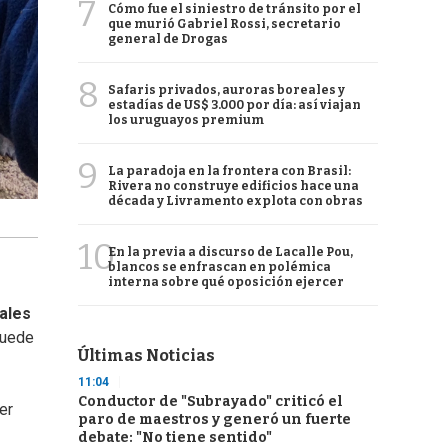
7
Cómo fue el siniestro de tránsito por el
que murió Gabriel Rossi, secretario
general de Drogas
8
Safaris privados, auroras boreales y
estadías de US$ 3.000 por día: así viajan
los uruguayos premium
9
La paradoja en la frontera con Brasil:
Rivera no construye edificios hace una
década y Livramento explota con obras
10
En la previa a discurso de Lacalle Pou,
blancos se enfrascan en polémica
interna sobre qué oposición ejercer
males
puede
Últimas Noticias
11:04
Conductor de "Subrayado" criticó el
er
paro de maestros y generó un fuerte
debate: "No tiene sentido"