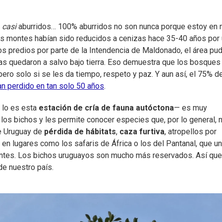
casi
aburridos… 100% aburridos no son nunca porque estoy en 
os montes habían sido reducidos a cenizas hace 35-40 años por
os predios por parte de la Intendencia de Maldonado, el área pu
as quedaron a salvo bajo tierra. Eso demuestra que los bosques
pero solo si se les da tiempo, respeto y paz. Y aun así, el 75% d
an perdido en tan solo 50 años
.
 lo es esta
estación de cría de fauna autóctona
— es muy
los bichos y les permite conocer especies que, por lo general, 
de Uruguay de
pérdida de hábitats
,
caza furtiva
, atropellos por
en lugares como los safaris de África o los del Pantanal, que u
rentes. Los bichos uruguayos son mucho más reservados. Así que
e nuestro país.