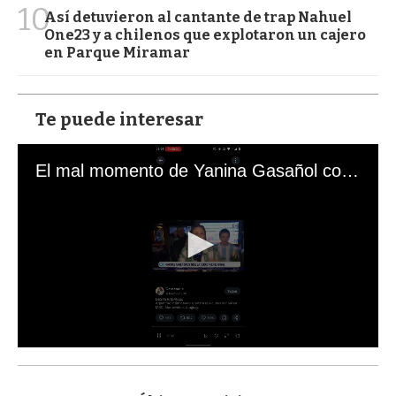
10
Así detuvieron al cantante de trap Nahuel
One23 y a chilenos que explotaron un cajero
en Parque Miramar
Te puede interesar
El mal momento de Yanina Gasañol con un hincha argentino en "Subrayado"
0
s
e
c