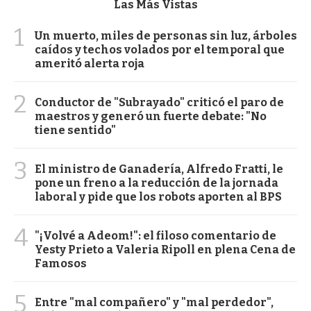
Las Más Vistas
1
Un muerto, miles de personas sin luz, árboles
caídos y techos volados por el temporal que
ameritó alerta roja
2
Conductor de "Subrayado" criticó el paro de
maestros y generó un fuerte debate: "No
tiene sentido"
3
El ministro de Ganadería, Alfredo Fratti, le
pone un freno a la reducción de la jornada
laboral y pide que los robots aporten al BPS
4
"¡Volvé a Adeom!": el filoso comentario de
Yesty Prieto a Valeria Ripoll en plena Cena de
Famosos
5
Entre "mal compañero" y "mal perdedor",