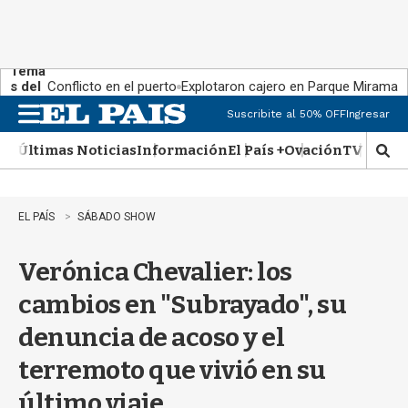
Tema
s del
Conflicto en el puerto
Explotaron cajero en Parque Miramar
día:
Suscribite al 50% OFF
Ingresar
M
e
Últimas Noticias
Información
El País +
Ovación
TV Show
n
M
u
o
s
t
EL PAÍS
SÁBADO SHOW
r
a
Verónica Chevalier: los
r
b
cambios en "Subrayado", su
�
s
denuncia de acoso y el
q
u
terremoto que vivió en su
e
d
último viaje