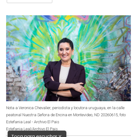
b
s
t
e
l
o
A
e
d
o
p
r
I
k
p
n
Nota a Veronica Chevalier, periodista y locutora uruguaya, en la calle
peatonal Nuestra Señora de Encina en Montevideo, ND 20260615, foto
Estefania Leal - Archivo El Pais
Estefania Leal/Archivo El Pais
×
Toca para escuchar