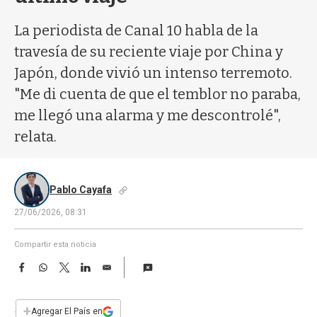
a
La periodista de Canal 10 habla de la
travesía de su reciente viaje por China y
Japón, donde vivió un intenso terremoto.
"Me di cuenta de que el temblor no paraba,
me llegó una alarma y me descontrolé",
relata.
Pablo Cayafa
27/06/2026, 08:31
Compartir esta noticia
F
W
T
L
E
a
h
w
i
m
c
a
i
n
a
e
t
t
k
i
+
Agregar El País en