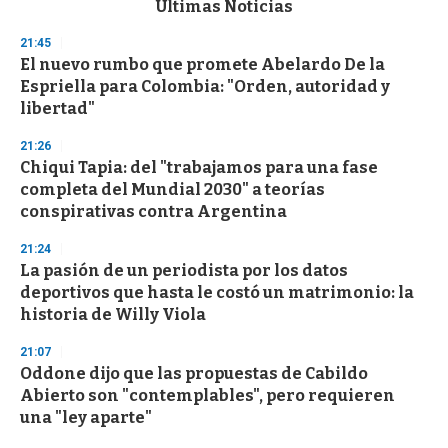
Últimas Noticias
o
n
21:45
d
El nuevo rumbo que promete Abelardo De la
s
o
Espriella para Colombia: "Orden, autoridad y
f
libertad"
3
3
s
21:26
e
Chiqui Tapia: del "trabajamos para una fase
c
completa del Mundial 2030" a teorías
o
n
conspirativas contra Argentina
d
s
21:24
La pasión de un periodista por los datos
deportivos que hasta le costó un matrimonio: la
historia de Willy Viola
21:07
Oddone dijo que las propuestas de Cabildo
Abierto son "contemplables", pero requieren
una "ley aparte"