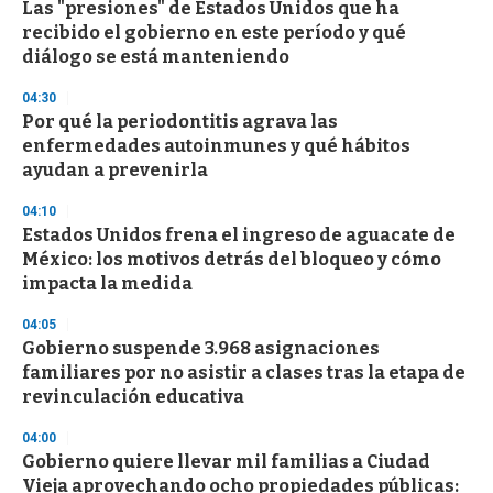
Las "presiones" de Estados Unidos que ha
s
o
recibido el gobierno en este período y qué
f
diálogo se está manteniendo
3
3
s
04:30
e
Por qué la periodontitis agrava las
c
enfermedades autoinmunes y qué hábitos
o
n
ayudan a prevenirla
d
s
04:10
Estados Unidos frena el ingreso de aguacate de
México: los motivos detrás del bloqueo y cómo
impacta la medida
04:05
Gobierno suspende 3.968 asignaciones
familiares por no asistir a clases tras la etapa de
revinculación educativa
04:00
Gobierno quiere llevar mil familias a Ciudad
Vieja aprovechando ocho propiedades públicas: