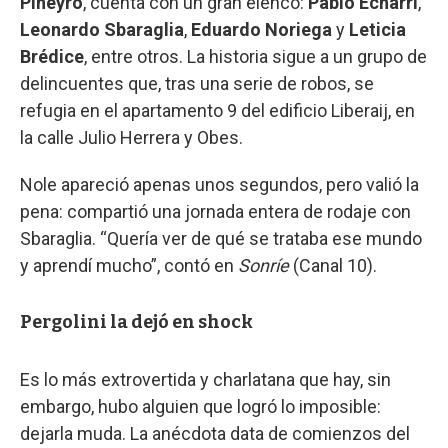
Piñeyro
, cuenta con un gran elenco:
Pablo Echarri
,
Leonardo Sbaraglia
,
Eduardo Noriega
y
Leticia
Brédice
, entre otros. La historia sigue a un grupo de
delincuentes que, tras una serie de robos, se
refugia en el apartamento 9 del edificio Liberaij, en
la calle Julio Herrera y Obes.
Nole apareció apenas unos segundos, pero valió la
pena: compartió una jornada entera de rodaje con
Sbaraglia. “Quería ver de qué se trataba ese mundo
y aprendí mucho”, contó en
Sonríe
(Canal 10).
Pergolini la dejó en shock
Es lo más extrovertida y charlatana que hay, sin
embargo, hubo alguien que logró lo imposible:
dejarla muda. La anécdota data de comienzos del