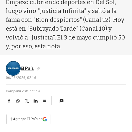
a
Empezó cubriendo deportes en Del Sol,
luego vino "Justicia Infinita" y saltó a la
fama con "Bien despiertos" (Canal 12). Hoy
está en "Subrayado Tarde" (Canal 10) y
volvió a "Justicia". El 3 de mayo cumplió 50
y, por eso, esta nota.
El País
06/06/2026, 02:16
Compartir esta noticia
F
W
T
L
E
a
h
w
i
m
c
a
i
n
a
e
t
t
k
i
+
Agregar El País en
b
s
t
e
l
o
A
e
d