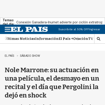
Temas
Conexión Ganadera
Inumet advierte por ciclón extratropi
del día:
Suscribite al 50% OFF
Ingresar
M
e
Últimas Noticias
Información
El País +
Ovación
TV Show
n
M
u
o
s
t
EL PAÍS
SÁBADO SHOW
r
a
Nole Marrone: su actuación en
r
b
una película, el desmayo en un
�
s
recital y el día que Pergolini la
q
u
dejó en shock
e
d