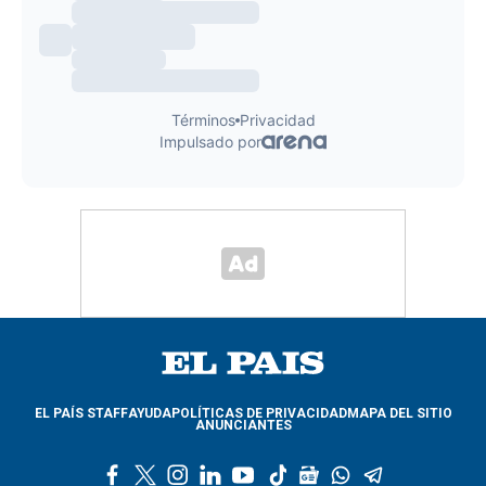
EL PAÍS STAFF
AYUDA
POLÍTICAS DE PRIVACIDAD
MAPA DEL SITIO
ANUNCIANTES
f
t
i
l
y
t
g
w
t