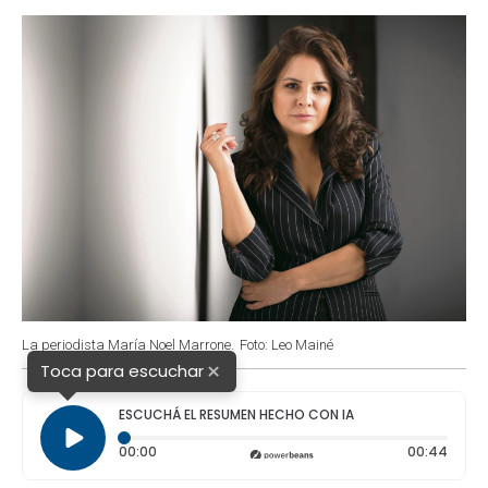
o
p
r
I
k
p
n
La periodista María Noel Marrone.
Foto: Leo Mainé
×
Toca para escuchar
ESCUCHÁ EL RESUMEN HECHO CON IA
Tiempo transcurrido: 0 segundos
Durac
00:00
00:44