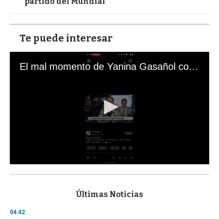
partido del Mundial
Te puede interesar
El mal momento de Yanina Gasañol con un hincha argentino en "Subrayado"
0
s
e
c
Últimas Noticias
o
n
04:42
d