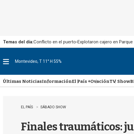
Temas del día:
Conflicto en el puerto
Explotaron cajero en Parque
Montevideo, T 11° H 55%
M
e
n
u
Últimas Noticias
Información
El País +
Ovación
TV Show
B
EL PAÍS
SÁBADO SHOW
Finales traumáticos: j