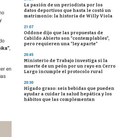
La pasión de un periodista por los
datos deportivos que hasta le costó un
mo
matrimonio: la historia de Willy Viola
y
21:07
Oddone dijo que las propuestas de
Cabildo Abierto son "contemplables",
odo
pero requieren una "ley aparte"
pika”
,
20:45
Ministerio de Trabajo investiga si la
muerte de un peón por un rayo en Cerro
cer en
Largo incumple el protocolo rural
ias
20:30
Hígado graso: seis bebidas que pueden
ayudar a cuidar la salud hepática y los
hábitos que las complementan