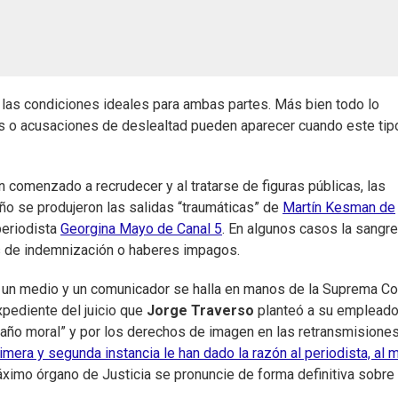
n las condiciones ideales para ambas partes. Más bien todo lo
s o acusaciones de deslealtad pueden aparecer cuando este tip
 comenzado a recrudecer y al tratarse de figuras públicas, las
año se produjeron las salidas “traumáticas” de
Martín Kesman de
periodista
Georgina Mayo de Canal 5
. En algunos casos la sangre
mos de indemnización o haberes impagos.
e un medio y un comunicador se halla en manos de la Suprema Co
xpediente del juicio que
Jorge Traverso
planteó a su empleado
“daño moral” y por los derechos de imagen en las retransmisione
rimera y segunda instancia le han dado la razón al periodista, al
áximo órgano de Justicia se pronuncie de forma definitiva sobre 