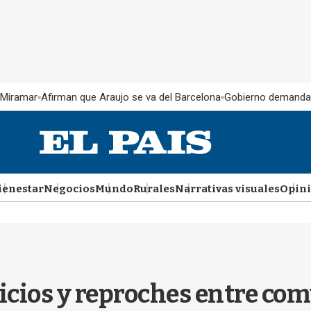
 Miramar
Afirman que Araujo se va del Barcelona
Gobierno demanda
ienestar
Negocios
Mundo
Rurales
Narrativas visuales
Opin
uicios y reproches entre co