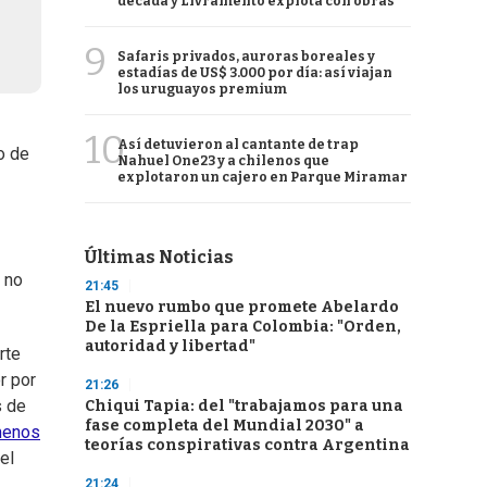
década y Livramento explota con obras
9
Safaris privados, auroras boreales y
estadías de US$ 3.000 por día: así viajan
los uruguayos premium
10
Así detuvieron al cantante de trap
o de
Nahuel One23 y a chilenos que
explotaron un cajero en Parque Miramar
Últimas Noticias
 no
21:45
El nuevo rumbo que promete Abelardo
De la Espriella para Colombia: "Orden,
autoridad y libertad"
rte
r por
21:26
s de
Chiqui Tapia: del "trabajamos para una
fase completa del Mundial 2030" a
 menos
teorías conspirativas contra Argentina
el
21:24