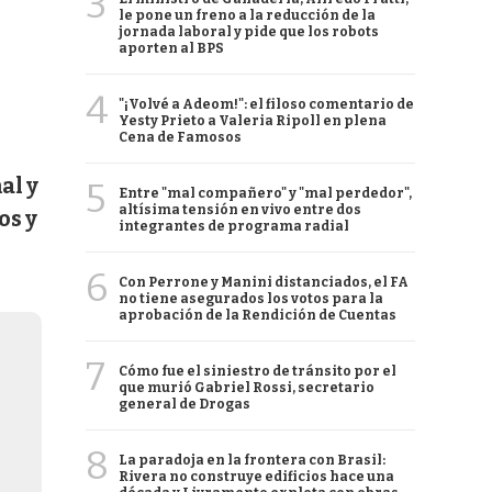
3
le pone un freno a la reducción de la
jornada laboral y pide que los robots
aporten al BPS
4
"¡Volvé a Adeom!": el filoso comentario de
Yesty Prieto a Valeria Ripoll en plena
Cena de Famosos
al y
5
Entre "mal compañero" y "mal perdedor",
altísima tensión en vivo entre dos
os y
integrantes de programa radial
6
Con Perrone y Manini distanciados, el FA
no tiene asegurados los votos para la
aprobación de la Rendición de Cuentas
7
Cómo fue el siniestro de tránsito por el
que murió Gabriel Rossi, secretario
general de Drogas
8
La paradoja en la frontera con Brasil:
Rivera no construye edificios hace una