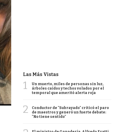
Las Más Vistas
1
Un muerto, miles de personas sin luz,
árboles caídos y techos volados por el
temporal que ameritó alerta roja
2
Conductor de "Subrayado" criticó el paro
de maestros y generó un fuerte debate:
"No tiene sentido"
El ministro de Ganadería, Alfredo Fratti,