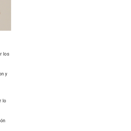
r los
on y
 lo
ión