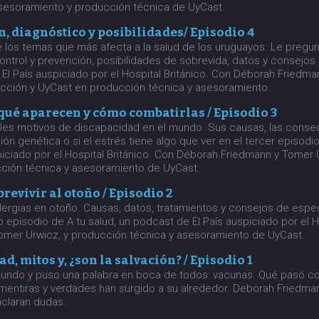
asesoramiento y producción técnica de UyCast.
, diagnóstico y posibilidades/ Episodio 4
los temas que más afecta a la salud de los uruguayos. Le pregu
ntrol y prevención, posibilidades de sobrevida, datos y consejos
 El País auspiciado por el Hospital Británico. Con Déborah Friedm
cción y UyCast en producción técnica y asesoramiento.
qué aparecen y cómo combatirlas / Episodio 3
ales motivos de discapacidad en el mundo. Sus causas, las cons
ción genética o si el estrés tiene algo que ver en el tercer episodio
piciado por el Hospital Británico. Con Déborah Friedmann y Tomer
cción técnica y asesoramiento de UyCast.
revivir al otoño / Episodio 2
lergias en otoño. Causas, datos, tratamientos y consejos de espe
episodio de A tu salud, un podcast de El País auspiciado por el Ho
mer Urwicz, y producción técnica y asesoramiento de UyCast.
d, mitos y, ¿son la salvación? / Episodio 1
 mundo y puso una palabra en boca de todos: vacunas. Qué pasó c
mentiras y verdades han surgido a su alrededor. Deborah Friedma
aclaran dudas.