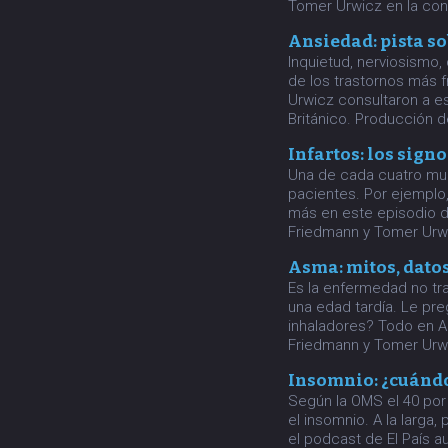
Tomer Urwicz en la con
Ansiedad: pista so
Inquietud, nerviosismo
de los trastornos más
Urwicz consultaron a es
Británico. Producción 
Infartos: los signo
Una de cada cuatro mue
pacientes. Por ejemplo
más en este episodio de
Friedmann y Tomer Urwi
Asma: mitos, datos
Es la enfermedad no tr
una edad tardía. Le pr
inhaladores? Todo en A 
Friedmann y Tomer Urwi
Insomnio: ¿cuándo 
Según la OMS el 40 por
el insomnio. A la larga
el podcast de El País a