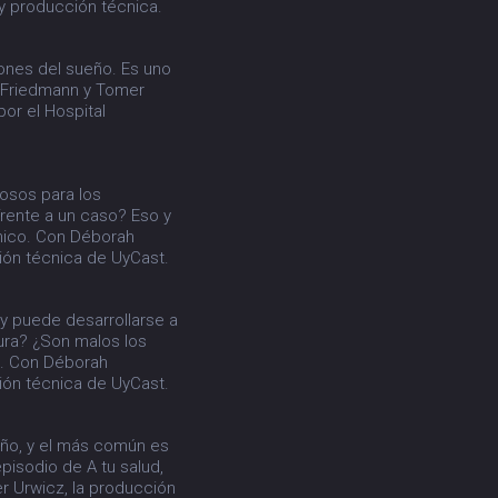
y producción técnica.
iones del sueño. Es uno
 Friedmann y Tomer
por el Hospital
osos para los
rente a un caso? Eso y
ánico. Con Déborah
ión técnica de UyCast.
y puede desarrollarse a
ura? ¿Son malos los
co. Con Déborah
ión técnica de UyCast.
eño, y el más común es
episodio de A tu salud,
r Urwicz, la producción