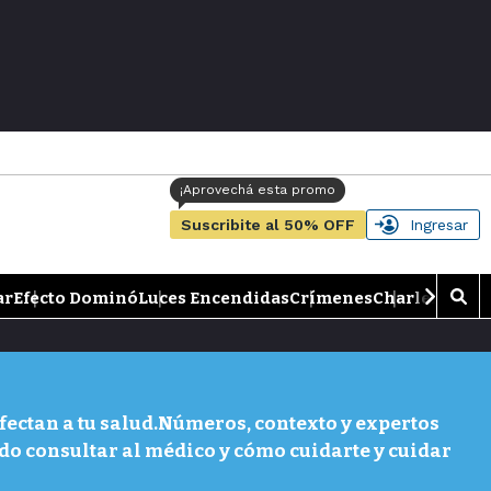
Suscribite al 50% OFF
Ingresar
ar
Efecto Dominó
Luces Encendidas
Crímenes
Charlemos de
M
o
s
t
r
a
ectan a tu salud.Números, contexto y expertos
r
do consultar al médico y cómo cuidarte y cuidar
b
�