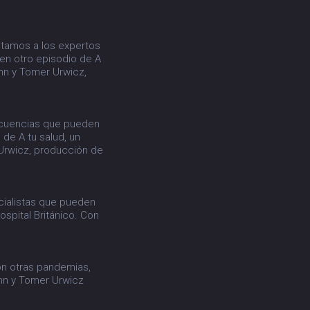
ntamos a los expertos
 en otro episodio de A
ann y Tomer Urwicz,
ecuencias que pueden
 de A tu salud, un
 Urwicz, producción de
cialistas que pueden
spital Británico. Con
on otras pandemias,
nn y Tomer Urwicz