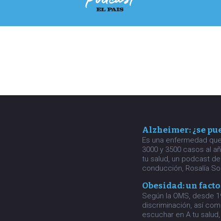
Alzheimer: ¿se pue
Es una enfermedad que a
3000 y 3500 casos al a
tu salud, un podcast de
conducción, Rosalía So
Obesidad: un facto
Según la OMS, desde 19
discriminación, así c
escuchar en A tu salud,