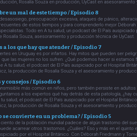
ducción, Rosalía Souza en producción, UyCast en asesoramiento 
bre un mal de este tiempo / Episodio 8
, desasosiego, preocupación excesiva, ataques de pánico, alterac
 frecuentes de estos tiempos y para comprenderlo mejor Déborah
pecialistas. Todo en A tu salud, un podcast de El País auspiciado 
de Rosalía Souza, asesoramiento y producción técnica de UyCast.
s a los que hay que atender / Episodio 7
rtes en Uruguay es por infartos. Hay mitos que pueden ser peligr
, que las mujeres no los sufren. ¿Qué podemos hacer si estamos f
 A tu salud, el podcast de El País auspiciado por el Hospital Brit
cz, la producción de Rosalía Souza y el asesoramiento y producc
 y consejos / Episodio 6
ansmisible más común en niños, pero también persiste en adultos 
eguntamos a los expertos qué hay detrás de esta patología, ¿hay c
tu salud, el podcast de El País auspiciado por el Hospital Británi
cz, la producción de Rosalía Souza y el asesoramiento y producc
se convierte en un problema? / Episodio 5
 ciento de la población mundial padece de algún trastorno del su
, puede acarrear otros trastornos. ¿Cuáles? Eso y más en el quinto 
uspiciado por el Hospital Británico. Con Déborah Friedmann y Tome