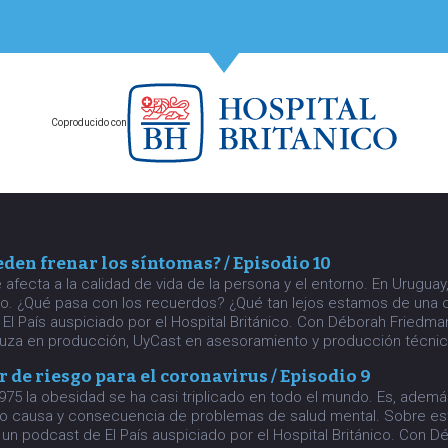
Coproducido con
den frenar los síntomas? / Episodio 10
fecta a la calidad de vida de la persona y el entorno. En Uruguay
ño. ¿Qué pasa con los recuerdos? ¿Qué tan lejos estamos de una 
 El País auspiciado por el Hospital Británico. Con Déborah Friedm
uza en producción, UyCast en asesoramiento y producción técnic
r de riesgo para el coronavirus / Episodio 9
75 la obesidad se ha casi triplicado en todo el mundo. Es, ademá
omo causa y consecuencia de problemas de salud mental. Sobre e
 un podcast de El País auspiciado por el Hospital Británico. Con 