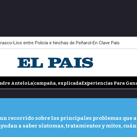
rrasco
Líos entre Policía e hinchas de Peñarol
En Clave País
adre Antelo
La campaña, explicada
Experiencias Para Gan
n recorrido sobre los principales problemas que af
ayudan a saber síntomas, tratamientos y mitos, cuán