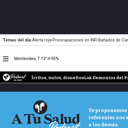
Temas del día:
Alerta roja
Preocupaciones en INR
Bañados de Ca
M
Montevideo, T 13° H 95%
e
n
u
Írritos, nulos, disueltos
Los Demonios del P
Te proponemos u
referentes nos 
a los demás.