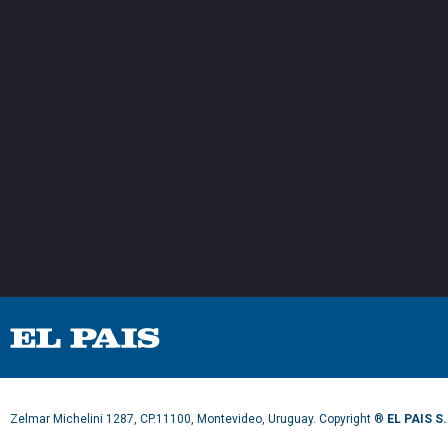
Zelmar Michelini 1287, CP.11100, Montevideo, Uruguay. Copyright ®
EL PAIS S.