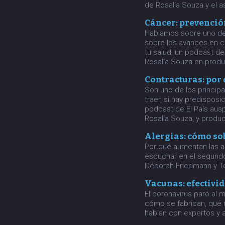
de Rosalía Souza y el 
Cáncer: prevención
Hablamos sobre uno de 
sobre los avances en co
tu salud, un podcast de
Rosalía Souza en produ
Contracturas: por 
Son uno de los princip
traer, si hay predisposi
podcast de El País aus
Rosalía Souza, y produ
Alergias: cómo sob
Por qué aumentan las a
escuchar en el segundo 
Déborah Friedmann y To
Vacunas: efectivida
El coronavirus paró al
cómo se fabrican, qué 
hablan con expertos y 