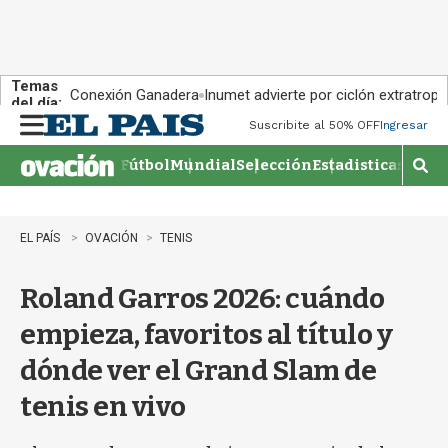
Temas
Conexión Ganadera
Inumet advierte por ciclón extratropi
del día:
Suscribite al 50% OFF
Ingresar
M
e
Fútbol
Mundial
Selección
Estadisticas
Agen
n
M
u
o
s
t
EL PAÍS
OVACIÓN
TENIS
r
a
Roland Garros 2026: cuándo
r
b
empieza, favoritos al título y
�
s
dónde ver el Grand Slam de
q
u
tenis en vivo
e
d