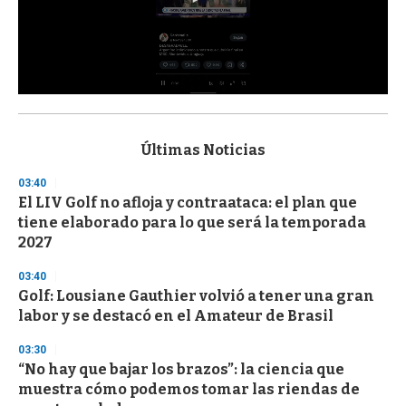
0
s
e
c
Últimas Noticias
o
n
03:40
d
El LIV Golf no afloja y contraataca: el plan que
s
o
tiene elaborado para lo que será la temporada
f
2027
3
3
s
03:40
e
Golf: Lousiane Gauthier volvió a tener una gran
c
labor y se destacó en el Amateur de Brasil
o
n
d
03:30
s
“No hay que bajar los brazos”: la ciencia que
muestra cómo podemos tomar las riendas de