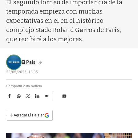
a
El segundo torneo de importancia de la
temporada empieza con muchas
expectativas en el en el histórico
complejo Stade Roland Garros de París,
que recibirá a los mejores.
El País
23/05/2026, 18:35
Compartir esta noticia
F
W
T
L
E
a
h
w
i
m
c
a
i
n
a
e
t
t
k
i
+
Agregar El País en
b
s
t
e
l
o
A
e
d
o
p
r
I
k
p
n