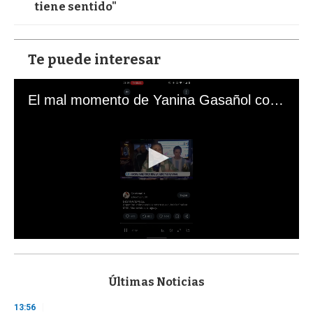
tiene sentido"
Te puede interesar
El mal momento de Yanina Gasañol con un hincha argentino en "Subrayado"
0
s
e
c
Últimas Noticias
o
n
13:56
d