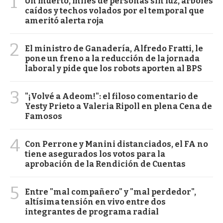
1
Un muerto, miles de personas sin luz, árboles
caídos y techos volados por el temporal que
ameritó alerta roja
2
El ministro de Ganadería, Alfredo Fratti, le
pone un freno a la reducción de la jornada
laboral y pide que los robots aporten al BPS
3
"¡Volvé a Adeom!": el filoso comentario de
Yesty Prieto a Valeria Ripoll en plena Cena de
Famosos
4
Con Perrone y Manini distanciados, el FA no
tiene asegurados los votos para la
aprobación de la Rendición de Cuentas
5
Entre "mal compañero" y "mal perdedor",
altísima tensión en vivo entre dos
integrantes de programa radial