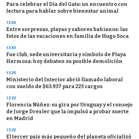
Para celebrar el Día del Gato: un encuentro con
s
o
lectura para hablar sobre bienestar animal
f
3
13:50
3
s
Entre sorpresas, playas y sabores bahianos: las
e
fotos de las vacaciones en familia de Hugo Soca
c
o
13:45
n
d
Fue club, sede universitaria y símbolo de Playa
s
Hermosa: hoy debaten su posible demolición
13:25
Ministerio del Interior abrió llamado laboral
con sueldo de $63.937 para 223 cargos
13:22
Florencia Núñez: su gira por Uruguay y el consejo
de Jorge Drexler que la impulsó a probar suerte
en Madrid
13:22
El tercer país más pequeño del planeta oficializó