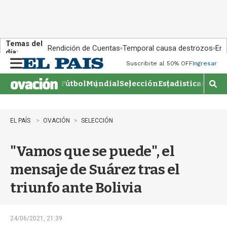
Temas del
Rendición de Cuentas
Temporal causa destrozos
En 
día:
Suscribite al 50% OFF
Ingresar
M
e
Fútbol
Mundial
Selección
Estadisticas
Agen
n
M
u
o
s
t
EL PAÍS
OVACIÓN
SELECCIÓN
r
a
"Vamos que se puede", el
r
b
mensaje de Suárez tras el
�
s
triunfo ante Bolivia
q
u
e
d
24/06/2021, 21:39