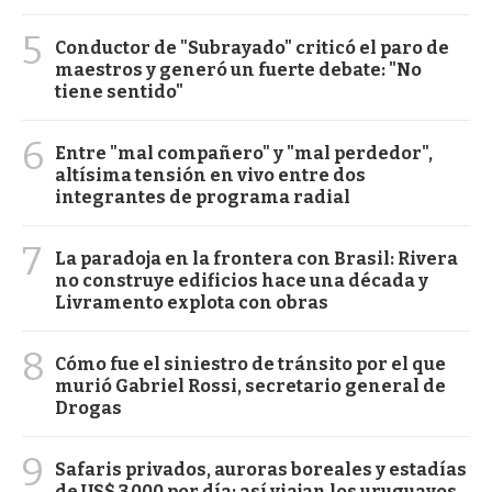
5
Conductor de "Subrayado" criticó el paro de
maestros y generó un fuerte debate: "No
tiene sentido"
6
Entre "mal compañero" y "mal perdedor",
altísima tensión en vivo entre dos
integrantes de programa radial
7
La paradoja en la frontera con Brasil: Rivera
no construye edificios hace una década y
Livramento explota con obras
8
Cómo fue el siniestro de tránsito por el que
murió Gabriel Rossi, secretario general de
Drogas
9
Safaris privados, auroras boreales y estadías
de US$ 3.000 por día: así viajan los uruguayos