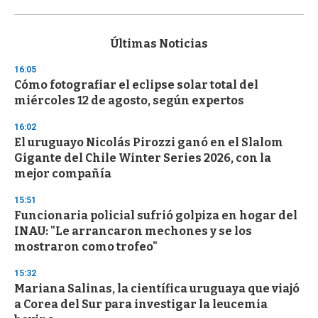
0
s
e
c
Últimas Noticias
o
n
16:05
d
Cómo fotografiar el eclipse solar total del
s
o
miércoles 12 de agosto, según expertos
f
3
16:02
3
s
El uruguayo Nicolás Pirozzi ganó en el Slalom
e
Gigante del Chile Winter Series 2026, con la
c
mejor compañía
o
n
d
15:51
s
Funcionaria policial sufrió golpiza en hogar del
INAU: "Le arrancaron mechones y se los
mostraron como trofeo"
15:32
Mariana Salinas, la científica uruguaya que viajó
a Corea del Sur para investigar la leucemia