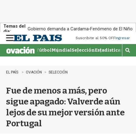
Temas del
Gobierno demanda a Cardama
Fenómeno de El Niño
día:
Suscribite al 50% OFF
Ingresar
M
e
Fútbol
Mundial
Selección
Estadisticas
Agen
n
M
u
o
s
t
EL PAÍS
OVACIÓN
SELECCIÓN
r
a
Fue de menos a más, pero
r
b
sigue apagado: Valverde aún
�
s
lejos de su mejor versión ante
q
u
Portugal
e
d