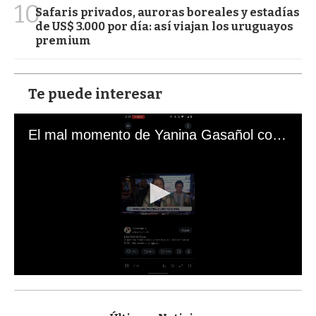
10
Safaris privados, auroras boreales y estadías
de US$ 3.000 por día: así viajan los uruguayos
premium
Te puede interesar
El mal momento de Yanina Gasañol con un hincha argentino en "Subrayado"
0
s
e
c