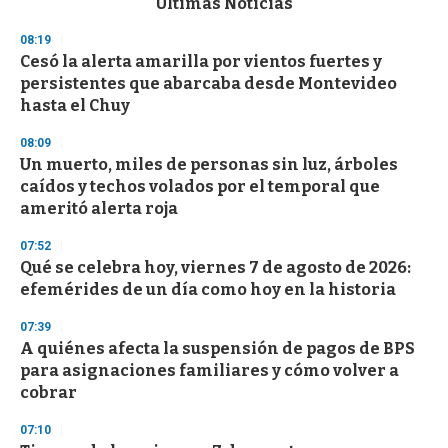
Últimas Noticias
o
n
08:19
d
Cesó la alerta amarilla por vientos fuertes y
s
o
persistentes que abarcaba desde Montevideo
f
hasta el Chuy
3
3
s
08:09
e
Un muerto, miles de personas sin luz, árboles
c
caídos y techos volados por el temporal que
o
n
ameritó alerta roja
d
s
07:52
Qué se celebra hoy, viernes 7 de agosto de 2026:
efemérides de un día como hoy en la historia
07:39
A quiénes afecta la suspensión de pagos de BPS
para asignaciones familiares y cómo volver a
cobrar
07:10