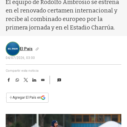
a
El equipo de Rodolfo Ambrosio se estrena
en el renovado certamen internacional y
recibe al combinado europeo por la
primera jornada y en el Estadio Charrúa.
El País
04/07/2026, 03:00
Compartir esta noticia
F
W
T
L
E
a
h
w
i
m
c
a
i
n
a
e
t
t
k
i
+
Agregar El País en
b
s
t
e
l
o
A
e
d
o
p
r
I
k
p
n