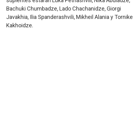
suplentes estarán Luka Petriashvili, Nika Abuladze,
Bachuki Chumbadze, Lado Chachanidze, Giorgi
Javakhia, Ilia Spanderashvili, Mikheil Alania y Tornike
Kakhoidze.