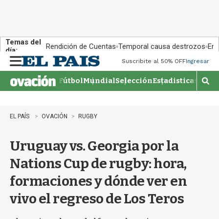
Temas del
Rendición de Cuentas
Temporal causa destrozos
En 
día:
Suscribite al 50% OFF
Ingresar
M
e
Fútbol
Mundial
Selección
Estadisticas
Agen
n
M
u
o
s
t
EL PAÍS
OVACIÓN
RUGBY
r
a
Uruguay vs. Georgia por la
r
b
Nations Cup de rugby: hora,
�
s
formaciones y dónde ver en
q
u
vivo el regreso de Los Teros
e
d