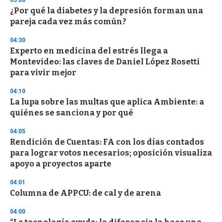
05:00
3
s
¿Por qué la diabetes y la depresión forman una
e
pareja cada vez más común?
c
o
04:30
n
d
Experto en medicina del estrés llega a
s
Montevideo: las claves de Daniel López Rosetti
para vivir mejor
04:10
La lupa sobre las multas que aplica Ambiente: a
quiénes se sanciona y por qué
04:05
Rendición de Cuentas: FA con los días contados
para lograr votos necesarios; oposición visualiza
apoyo a proyectos aparte
04:01
Columna de APPCU: de cal y de arena
04:00