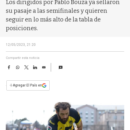
a
Los dirigidos por Pablo Bouza ya sellaron
su pasaje a las semifinales y quieren
seguir en lo más alto de la tabla de
posiciones.
12/05/2023, 21:20
Compartir esta noticia
F
W
T
L
E
a
h
w
i
m
c
a
i
n
a
e
t
t
k
i
+
Agregar El País en
b
s
t
e
l
o
A
e
d
o
p
r
I
k
p
n