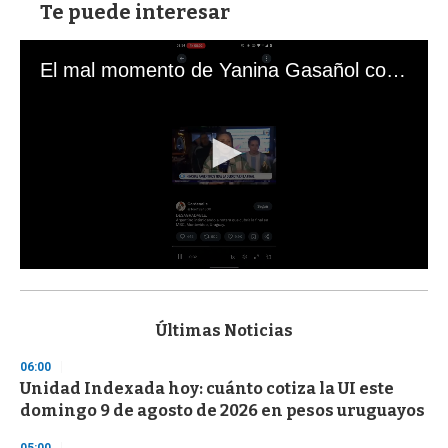
Te puede interesar
El mal momento de Yanina Gasañol con un hincha argentino en "Subrayado"
0
s
e
c
Últimas Noticias
o
n
06:00
d
Unidad Indexada hoy: cuánto cotiza la UI este
s
o
domingo 9 de agosto de 2026 en pesos uruguayos
f
3