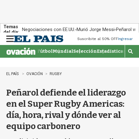
Temas
Negociaciones con EE.UU.
Murió Jorge Messi
Peñarol vs
del día:
Suscribite al 50% OFF
Ingresar
M
e
Fútbol
Mundial
Selección
Estadisticas
Agen
n
M
u
o
s
t
EL PAÍS
OVACIÓN
RUGBY
r
a
Peñarol defiende el liderazgo
r
b
en el Super Rugby Americas:
�
s
día, hora, rival y dónde ver al
q
u
equipo carbonero
e
d