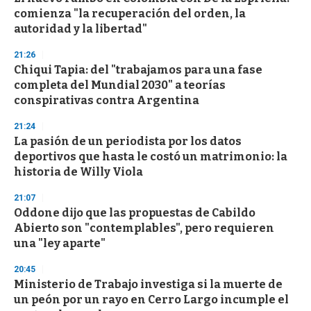
o
comienza "la recuperación del orden, la
f
autoridad y la libertad"
3
3
s
21:26
e
Chiqui Tapia: del "trabajamos para una fase
c
completa del Mundial 2030" a teorías
o
n
conspirativas contra Argentina
d
s
21:24
La pasión de un periodista por los datos
deportivos que hasta le costó un matrimonio: la
historia de Willy Viola
21:07
Oddone dijo que las propuestas de Cabildo
Abierto son "contemplables", pero requieren
una "ley aparte"
20:45
Ministerio de Trabajo investiga si la muerte de
un peón por un rayo en Cerro Largo incumple el