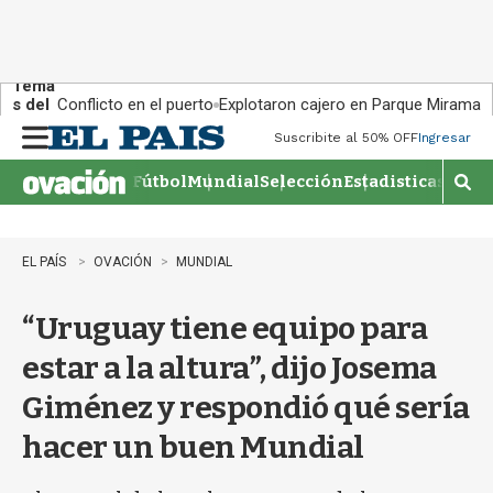
Tema
s del
Conflicto en el puerto
Explotaron cajero en Parque Miramar
día:
Suscribite al 50% OFF
Ingresar
M
e
Fútbol
Mundial
Selección
Estadisticas
Agen
n
M
u
o
s
t
EL PAÍS
OVACIÓN
MUNDIAL
r
a
“Uruguay tiene equipo para
r
b
estar a la altura”, dijo Josema
�
s
Giménez y respondió qué sería
q
u
hacer un buen Mundial
e
d