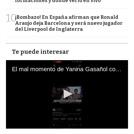
formaciones y dónde verlo en vivo
10
¡Bombazo! En España afirman que Ronald
Araujo deja Barcelona y será nuevo jugador
del Liverpool de Inglaterra
Te puede interesar
El mal momento de Yanina Gasañol con un hincha argentino en "Subrayado"
0