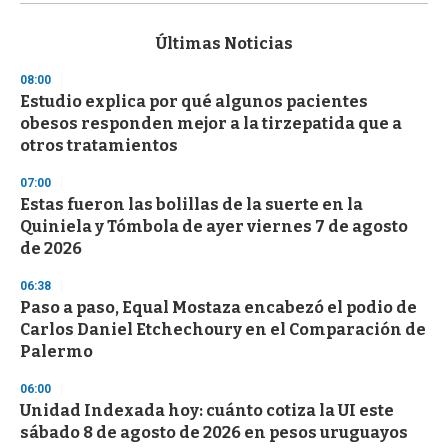
s
e
c
Últimas Noticias
o
n
08:00
d
Estudio explica por qué algunos pacientes
s
o
obesos responden mejor a la tirzepatida que a
f
otros tratamientos
3
3
s
07:00
e
Estas fueron las bolillas de la suerte en la
c
Quiniela y Tómbola de ayer viernes 7 de agosto
o
n
de 2026
d
s
06:38
Paso a paso, Equal Mostaza encabezó el podio de
Carlos Daniel Etchechoury en el Comparación de
Palermo
06:00
Unidad Indexada hoy: cuánto cotiza la UI este
sábado 8 de agosto de 2026 en pesos uruguayos