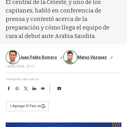
a
El central de la Celeste, y uno de los
capitanes, habló en conferencia de
prensa y contestó acerca de la
preparación y cómo llega el equipo de
cara al debut ante Arabia Saudita.
Juan Pablo Romero
Mateo Vázquez
14/06/2026, 22:17
Compartir esta noticia
F
W
T
L
E
a
h
w
i
m
c
a
i
n
a
e
t
t
k
i
+
Agregar El País en
b
s
t
e
l
o
A
e
d
o
p
r
I
k
p
n