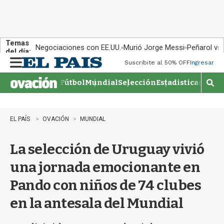
Temas
Negociaciones con EE.UU.
Murió Jorge Messi
Peñarol vs
del día:
Suscribite al 50% OFF
Ingresar
M
e
Fútbol
Mundial
Selección
Estadisticas
Agen
n
M
u
o
s
t
EL PAÍS
OVACIÓN
MUNDIAL
r
a
La selección de Uruguay vivió
r
b
una jornada emocionante en
�
s
Pando con niños de 74 clubes
q
u
en la antesala del Mundial
e
d