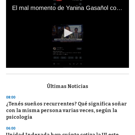
El mal momento de Yanina Gasañol con un hincha argentino en "Subrayado"
0
s
e
c
Últimas Noticias
o
n
08:00
d
¿Tenés sueños recurrentes? Qué significa soñar
s
o
con la misma persona varias veces, según la
f
psicología
3
3
s
06:00
e
Unidad Indexada hoy: cuánto cotiza la UI este