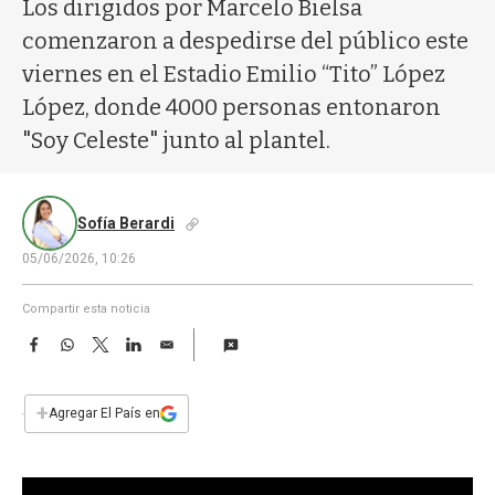
a
Los dirigidos por Marcelo Bielsa
comenzaron a despedirse del público este
viernes en el Estadio Emilio “Tito” López
López, donde 4000 personas entonaron
"Soy Celeste" junto al plantel.
Sofía Berardi
05/06/2026, 10:26
Compartir esta noticia
F
W
T
L
E
a
h
w
i
m
c
a
i
n
a
e
t
t
k
i
+
Agregar El País en
b
s
t
e
l
o
A
e
d
o
p
r
I
k
p
n