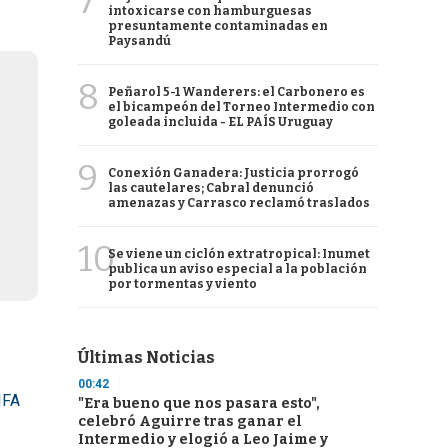
7
intoxicarse con hamburguesas
presuntamente contaminadas en
Paysandú
8
Peñarol 5-1 Wanderers: el Carbonero es
el bicampeón del Torneo Intermedio con
goleada incluida - EL PAÍS Uruguay
9
Conexión Ganadera: Justicia prorrogó
las cautelares; Cabral denunció
amenazas y Carrasco reclamó traslados
10
Se viene un ciclón extratropical: Inumet
publica un aviso especial a la población
por tormentas y viento
Últimas Noticias
00:42
IFA
"Era bueno que nos pasara esto",
celebró Aguirre tras ganar el
Intermedio y elogió a Leo Jaime y