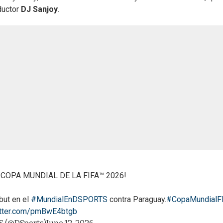
ductor
DJ Sanjoy
.
 COPA MUNDIAL DE LA FIFA™ 2026!
but en el
#MundialEnDSPORTS
contra Paraguay.
#CopaMundialF
itter.com/pmBwE4btgb