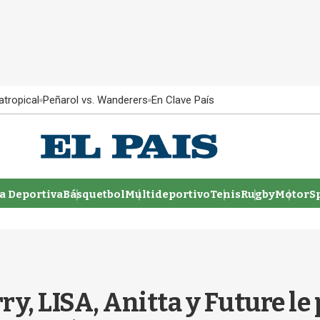
atropical
Peñarol vs. Wanderers
En Clave País
 Deportiva
Básquetbol
Multideportivo
Tenis
Rugby
MotorSp
y, LISA, Anitta y Future le p