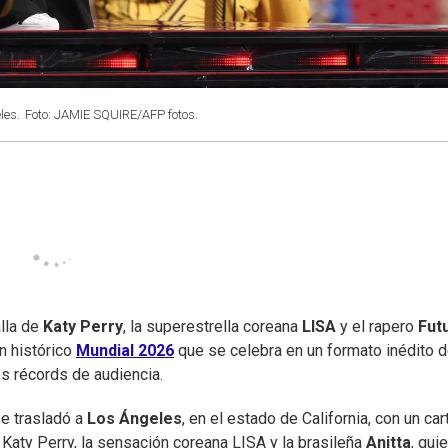
les.
Foto: JAMIE SQUIRE/AFP fotos.
alla de
Katy Perry
, la superestrella coreana
LISA
y el rapero
Fut
n histórico
Mundial 2026
que se celebra en un formato inédito 
s récords de audiencia.
se trasladó a
Los Ángeles
, en el estado de California, con un car
op Katy Perry, la sensación coreana LISA y la brasileña
Anitta
, qui