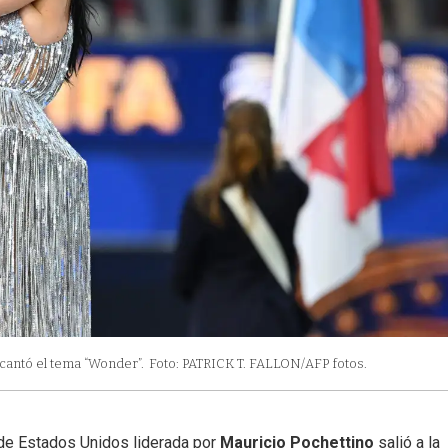
 cantó el tema “Wonder”.
Foto: PATRICK T. FALLON/AFP fotos.
 de Estados Unidos liderada por
Mauricio Pochettino
salió a la