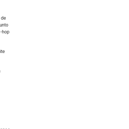
 de
unto
p-hop
ite
s