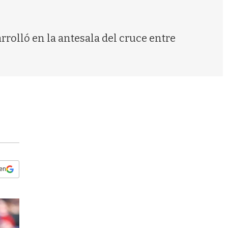
s
q
u
e
rrolló en la antesala del cruce entre
d
a
 en