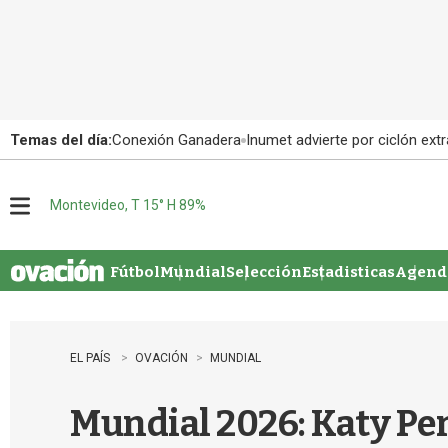
Temas del día:
Conexión Ganadera
Inumet advierte por ciclón extr
Montevideo, T 15° H 89%
M
e
n
u
Fútbol
Mundial
Selección
Estadisticas
Agenda
EL PAÍS
OVACIÓN
MUNDIAL
Mundial 2026: Katy Perr