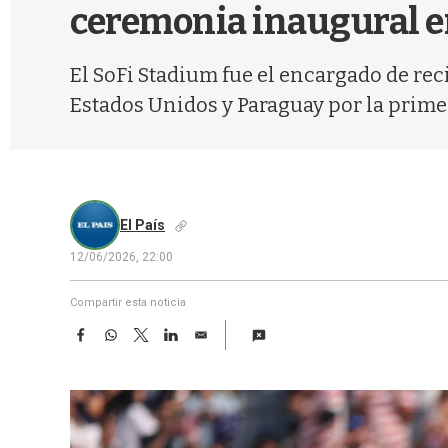
ceremonia inaugural e
El SoFi Stadium fue el encargado de reci
Estados Unidos y Paraguay por la prime
El País
12/06/2026, 22:00
Compartir esta noticia
F
W
T
L
E
a
h
w
i
m
c
a
i
n
a
e
t
t
k
i
b
s
t
e
l
o
A
e
d