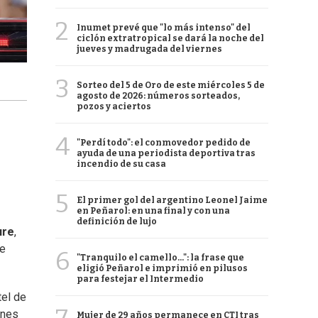
2
Inumet prevé que "lo más intenso" del
ciclón extratropical se dará la noche del
jueves y madrugada del viernes
3
Sorteo del 5 de Oro de este miércoles 5 de
agosto de 2026: números sorteados,
pozos y aciertos
4
"Perdí todo": el conmovedor pedido de
ayuda de una periodista deportiva tras
incendio de su casa
5
El primer gol del argentino Leonel Jaime
en Peñarol: en una final y con una
definición de lujo
ure
,
de
6
"Tranquilo el camello...": la frase que
eligió Peñarol e imprimió en pilusos
para festejar el Intermedio
tel de
enes
Mujer de 29 años permanece en CTI tras