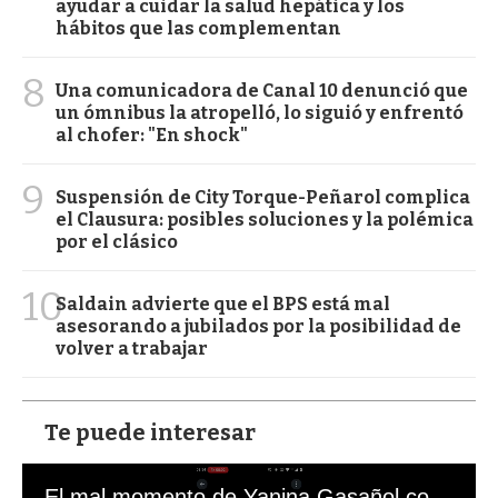
ayudar a cuidar la salud hepática y los
hábitos que las complementan
8
Una comunicadora de Canal 10 denunció que
un ómnibus la atropelló, lo siguió y enfrentó
al chofer: "En shock"
9
Suspensión de City Torque-Peñarol complica
el Clausura: posibles soluciones y la polémica
por el clásico
10
Saldain advierte que el BPS está mal
asesorando a jubilados por la posibilidad de
volver a trabajar
Te puede interesar
El mal momento de Yanina Gasañol con un hincha argentino en "Subrayado"