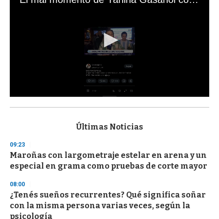
0
s
e
c
Últimas Noticias
o
n
09:23
d
Maroñas con largometraje estelar en arena y un
s
o
especial en grama como pruebas de corte mayor
f
3
08:00
3
s
¿Tenés sueños recurrentes? Qué significa soñar
e
con la misma persona varias veces, según la
c
psicología
o