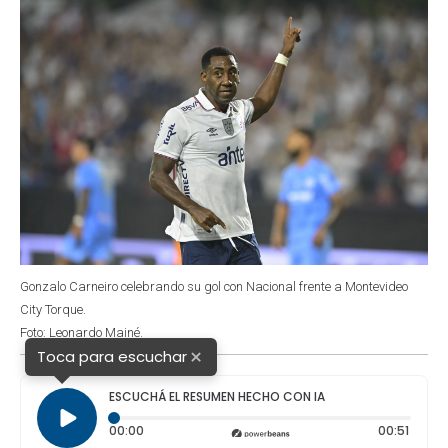
Gonzalo Carneiro celebrando su gol con Nacional frente a Montevideo
City Torque.
Foto: Leonardo Mainé.
×
Toca para escuchar
ESCUCHÁ EL RESUMEN HECHO CON IA
Tiempo transcurrido: 0 segundos
Duraci
00:00
00:51