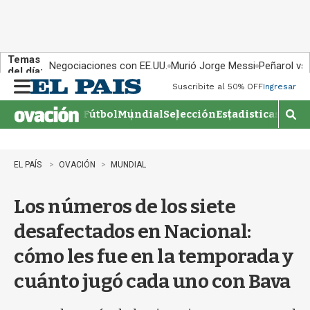
Temas
Negociaciones con EE.UU.
Murió Jorge Messi
Peñarol vs
del día:
Suscribite al 50% OFF
Ingresar
M
e
Fútbol
Mundial
Selección
Estadisticas
Agen
n
M
u
o
s
t
EL PAÍS
OVACIÓN
MUNDIAL
r
a
Los números de los siete
r
b
desafectados en Nacional:
�
s
cómo les fue en la temporada y
q
u
cuánto jugó cada uno con Bava
e
d