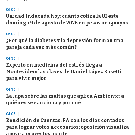
n
d
06:00
s
Unidad Indexada hoy: cuánto cotiza la UI este
domingo 9 de agosto de 2026 en pesos uruguayos
05:00
¿Por qué la diabetes y la depresión forman una
pareja cada vez más común?
04:30
Experto en medicina del estrés llega a
Montevideo: las claves de Daniel López Rosetti
para vivir mejor
04:10
La lupa sobre las multas que aplica Ambiente: a
quiénes se sanciona y por qué
04:05
Rendición de Cuentas: FA con los días contados
para lograr votos necesarios; oposición visualiza
apoyo a proyectos aparte