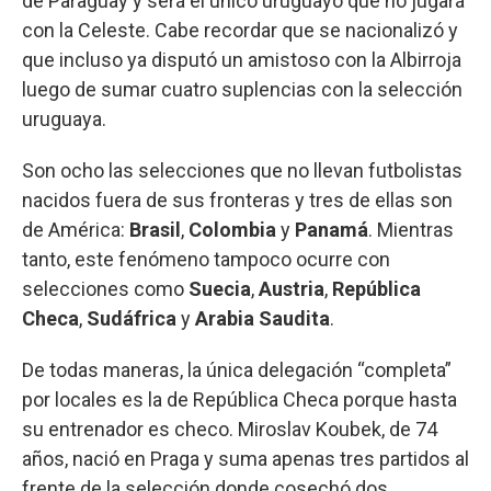
de Paraguay y será el único uruguayo que no jugará
con la Celeste. Cabe recordar que se nacionalizó y
que incluso ya disputó un amistoso con la Albirroja
luego de sumar cuatro suplencias con la selección
uruguaya.
Son ocho las selecciones que no llevan futbolistas
nacidos fuera de sus fronteras y tres de ellas son
de América:
Brasil
,
Colombia
y
Panamá
. Mientras
tanto, este fenómeno tampoco ocurre con
selecciones como
Suecia
,
Austria
,
República
Checa
,
Sudáfrica
y
Arabia Saudita
.
De todas maneras, la única delegación “completa”
por locales es la de República Checa porque hasta
su entrenador es checo. Miroslav Koubek, de 74
años, nació en Praga y suma apenas tres partidos al
frente de la selección donde cosechó dos