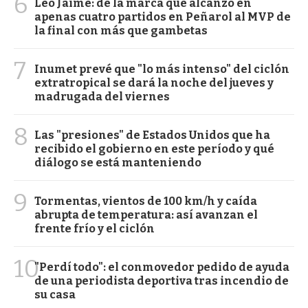
6
Leo Jaime: de la marca que alcanzó en
apenas cuatro partidos en Peñarol al MVP de
la final con más que gambetas
7
Inumet prevé que "lo más intenso" del ciclón
extratropical se dará la noche del jueves y
madrugada del viernes
8
Las "presiones" de Estados Unidos que ha
recibido el gobierno en este período y qué
diálogo se está manteniendo
9
Tormentas, vientos de 100 km/h y caída
abrupta de temperatura: así avanzan el
frente frío y el ciclón
10
"Perdí todo": el conmovedor pedido de ayuda
de una periodista deportiva tras incendio de
su casa