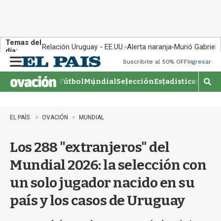
Temas del
Relación Uruguay - EE.UU.
Alerta naranja
Murió Gabriel 
día:
Suscribite al 50% OFF
Ingresar
M
e
Fútbol
Mundial
Selección
Estadisticas
Agen
n
M
u
o
s
t
EL PAÍS
OVACIÓN
MUNDIAL
r
a
Los 288 "extranjeros" del
r
b
Mundial 2026: la selección con
�
s
un solo jugador nacido en su
q
u
país y los casos de Uruguay
e
d