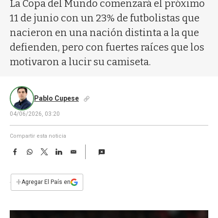
a
La Copa del Mundo comenzará el próximo
11 de junio con un 23% de futbolistas que
nacieron en una nación distinta a la que
defienden, pero con fuertes raíces que los
motivaron a lucir su camiseta.
Pablo Cupese
04/06/2026, 03:20
Compartir esta noticia
F
W
T
L
E
a
h
w
i
m
c
a
i
n
a
e
t
t
k
i
+
Agregar El País en
b
s
t
e
l
o
A
e
d
o
p
r
I
k
p
n