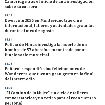
Cambridge tras el inicio de una investigación
f
sobre su carrera
3
3
s
14:43
e
Divercine 2026 en Montevideo trae cine
c
internacional, talleres y actividades gratuitas
o
n
durante el mes de agosto
d
s
14:11
Policía de Minas investiga la muerte de un
hombre de 57 años: fue encontrado por un
funcionario municipal
14:08
Peñarol respondió a las felicitaciones de
Wanderers, que tuvo un gran gesto en la final
del Intermedio
14:00
"El Camino de la Mujer": un ciclo de talleres,
conversatorios y un retiro para el reencuentro
personal