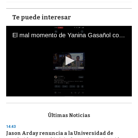
Te puede interesar
El mal momento de Yanina Gasañol con un hincha argentino en "Subrayado"
0
s
e
c
Últimas Noticias
o
n
14:43
d
Jason Arday renuncia a la Universidad de
s
o