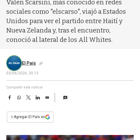
a
Valen Scarsini, más conocido en redes
sociales como "elscarso", viajó a Estados
Unidos para ver el partido entre Haití y
Nueva Zelanda y, tras el encuentro,
conoció al lateral de los All Whites.
El País
03/06/2026, 20:13
Compartir esta noticia
F
W
T
L
E
a
h
w
i
m
c
a
i
n
a
e
t
t
k
i
+
Agregar El País en
b
s
t
e
l
o
A
e
d
o
p
r
I
k
p
n