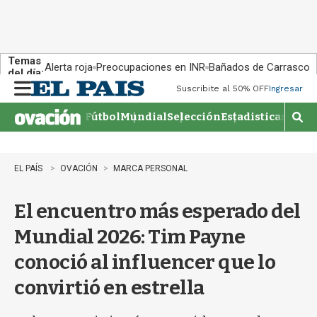
Temas
Alerta roja
Preocupaciones en INR
Bañados de Carrasco
del día:
Suscribite al 50% OFF
Ingresar
M
e
Fútbol
Mundial
Selección
Estadisticas
Agen
n
M
u
o
s
t
EL PAÍS
OVACIÓN
MARCA PERSONAL
r
a
El encuentro más esperado del
r
b
Mundial 2026: Tim Payne
�
s
conoció al influencer que lo
q
u
convirtió en estrella
e
d