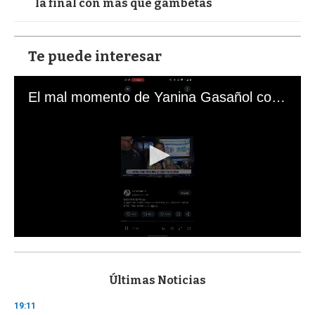
la final con más que gambetas
Te puede interesar
El mal momento de Yanina Gasañol con un hincha argentino en "Subrayado"
0
s
e
c
Últimas Noticias
o
n
19:11
d