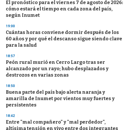
El pronóstico para el viernes 7 de agosto de 2026:
s
o
cómo estará el tiempo en cada zona del país,
f
según Inumet
3
3
s
19:00
e
Cuántas horas conviene dormir después de los
c
60 años y por qué el descanso sigue siendo clave
o
n
para la salud
d
s
18:57
Peón rural murió en Cerro Largo tras ser
alcanzado por un rayo; hubo desplazados y
destrozos en varias zonas
18:50
Buena parte del país bajo alerta naranja y
amarilla de Inumet por vientos muy fuertes y
persistentes
18:42
Entre "mal compañero" y "mal perdedor",
altísima tensión en vivo entre dos integrantes