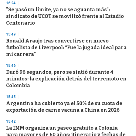
s
16:24
e
"Se pasó un límite, ya no se aguanta más":
c
sindicato de UCOT se movilizó frente al Estadio
o
n
Centenario
d
s
15:49
Ronald Araujo tras convertirse en nuevo
futbolista de Liverpool: “Fue la jugada ideal para
mi carrera”
15:46
Duró 96 segundos, pero se sintió durante 4
minutos: la explicación detrás del terremoto en
Colombia
15:45
Argentina ha cubierto ya el 50% de su cuota de
exportación de carne vacuna a China en 2026
15:42
La IMM organiza un paseo gratuito a Colonia
para mayores de 60 años: itinerario y fechas de