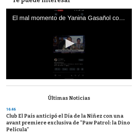
El mal momento de Yanina Gasañol con un hincha argentino en "Subrayado"
0
s
e
c
Últimas Noticias
o
n
16:46
d
Club El País anticipó el Día de la Niñez con una
s
o
avant premiere exclusiva de "Paw Patrol: la Dino
f
Película"
3
3