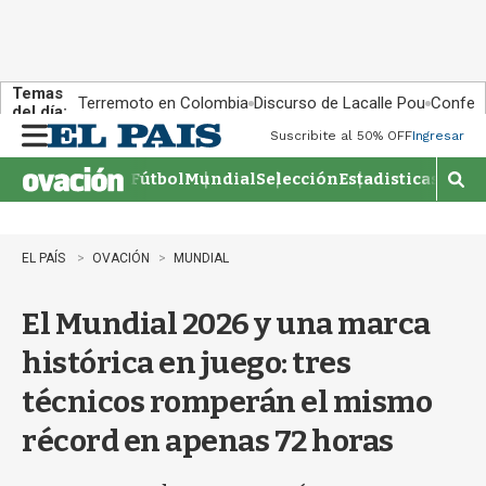
Temas
Terremoto en Colombia
Discurso de Lacalle Pou
Confere
del día:
Suscribite al 50% OFF
Ingresar
M
e
Fútbol
Mundial
Selección
Estadisticas
Agen
n
M
u
o
s
t
EL PAÍS
OVACIÓN
MUNDIAL
r
a
El Mundial 2026 y una marca
r
b
histórica en juego: tres
�
s
técnicos romperán el mismo
q
u
récord en apenas 72 horas
e
d