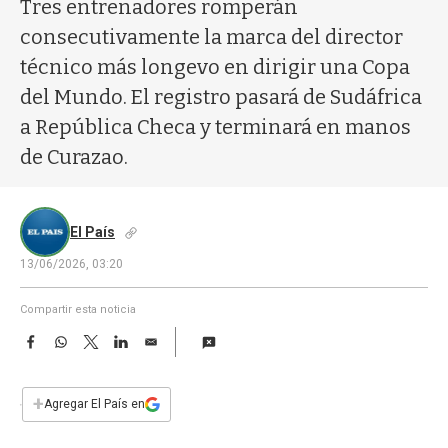
a
Tres entrenadores romperán
consecutivamente la marca del director
técnico más longevo en dirigir una Copa
del Mundo. El registro pasará de Sudáfrica
a República Checa y terminará en manos
de Curazao.
El País
13/06/2026, 03:20
Compartir esta noticia
F
W
T
L
E
a
h
w
i
m
c
a
i
n
a
e
t
t
k
i
+
Agregar El País en
b
s
t
e
l
o
A
e
d