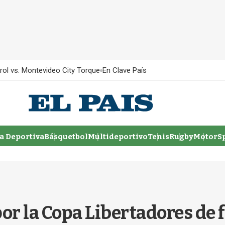
rol vs. Montevideo City Torque
En Clave País
 Deportiva
Básquetbol
Multideportivo
Tenis
Rugby
MotorSp
or la Copa Libertadores de fu