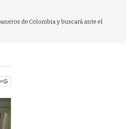
s
q
u
e
baneros de Colombia y buscará ante el
d
a
 en