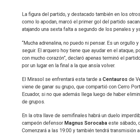
La figura del partido, y destacado también en los otro
como lo apodan, marcó el primer gol del partido sacan
atajando una sexta falta a segundo de los penales y ya
“Mucha adrenalina, no puedo ni pensar. Es un orgullo y
seguir. El arquero hoy tiene que ayudar en el ataque, 
con mucho corazón”, declaró apenas terminó el partido 
por un lugar en la final a la que ansía volver.
El Mirasol se enfrentará esta tarde a
Centauros
de Ve
viene de ganar su grupo, que compartió con Cerro Por
Ecuador, si no que además llega luego de haber elimi
de grupos.
En la otra llave de semifinales habrá un duelo imperdi
campeón defensor
Magnus Sorocaba
este sábado, d
Comenzará a las 19:00 y también tendrá transmisión a