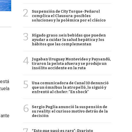
2
Suspensión de City Torque-Peñarol
complica el Clausura: posibles
soluciones y la polémica por el clásico
3
Hígado graso: seis bebidas que pueden
ayudar a cuidar la salud hepática y los
hábitos que las complementan
4
Jugaban Uruguay Montevideo y Paysandú,
tiraron la pelota afuera y se produjo un
insólito accidente en la ruta
5
 está
Una comunicadora de Canal 10 denunció
que un ómnibus la atropelló, lo siguió y
uela
enfrentó al chofer: "En shock"
6
Sergio Puglia anunció la suspensión de
su reality: el curioso motivo detrás de la
 ante
decisión
“Esto que pasó es raro”: Evaristo