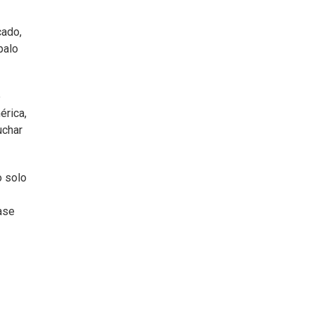
cado,
palo
e
érica,
uchar
o solo
ase