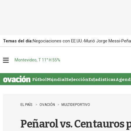
Temas del día:
Negociaciones con EE.UU.
Murió Jorge Messi
Peña
Montevideo, T 11° H 55%
M
e
n
u
Fútbol
Mundial
Selección
Estadisticas
Agenda
EL PAÍS
OVACIÓN
MULTIDEPORTIVO
Peñarol vs. Centauros p