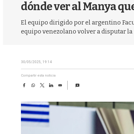
dónde ver al Manya que 
El equipo dirigido por el argentino Fa
equipo venezolano volver a disputar la 
30/05/2025, 19:14
Compartir esta noticia
F
W
T
L
E
a
h
w
i
m
c
a
i
n
a
e
t
t
k
i
b
s
t
e
l
o
A
e
d
o
p
r
I
k
p
n