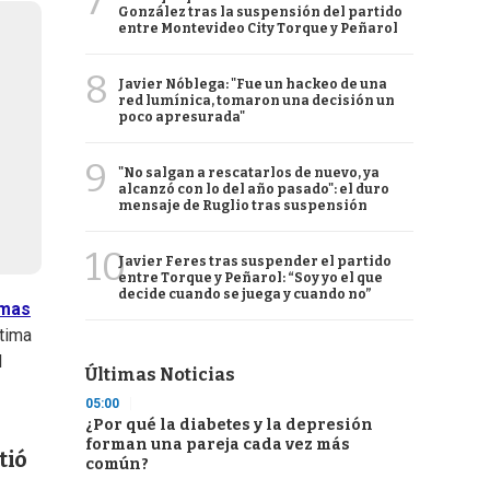
7
González tras la suspensión del partido
entre Montevideo City Torque y Peñarol
8
Javier Nóblega: "Fue un hackeo de una
red lumínica, tomaron una decisión un
poco apresurada"
9
"No salgan a rescatarlos de nuevo, ya
alcanzó con lo del año pasado": el duro
mensaje de Ruglio tras suspensión
10
Javier Feres tras suspender el partido
entre Torque y Peñarol: “Soy yo el que
decide cuando se juega y cuando no”
smas
ltima
l
Últimas Noticias
05:00
¿Por qué la diabetes y la depresión
forman una pareja cada vez más
tió
común?