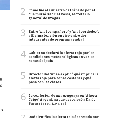
2
Cómo fue el siniestro de tránsito por el
que murió Gabriel Rossi, secretario
general de Drogas
3
Entre "mal compañero" y "mal perdedor",
altísima tensión en vivo entre dos
integrantes de programa radial
4
Gobierno declaró la alerta roja por las
condiciones meteorológicas en varias
zonas del país
5
Director del Sinae explicó qué implica la
alerta roja para zonas costeras y qué
de
pasa con las clases
tó
6
La confesión de una uruguaya en "Ahora
Caigo" Argentina que descolocó a Darío
Barassi y se hizo viral
os
Qué significa la alerta roja decretada por