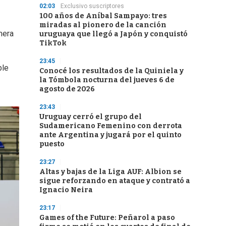
02:03
Exclusivo suscriptores
100 años de Aníbal Sampayo: tres
miradas al pionero de la canción
mera
uruguaya que llegó a Japón y conquistó
TikTok
23:45
ble
Conocé los resultados de la Quiniela y
la Tómbola nocturna del jueves 6 de
agosto de 2026
23:43
Uruguay cerró el grupo del
Sudamericano Femenino con derrota
ante Argentina y jugará por el quinto
puesto
23:27
Altas y bajas de la Liga AUF: Albion se
sigue reforzando en ataque y contrató a
Ignacio Neira
23:17
Games of the Future: Peñarol a paso