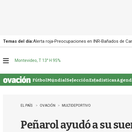
Temas del día:
Alerta roja
Preocupaciones en INR
Bañados de Ca
Montevideo, T 13° H 95%
M
e
n
u
Fútbol
Mundial
Selección
Estadisticas
Agenda
EL PAÍS
OVACIÓN
MULTIDEPORTIVO
Peñarol ayudó a su sue