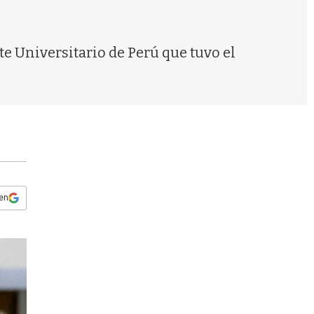
s
q
u
e
e Universitario de Perú que tuvo el
d
a
 en