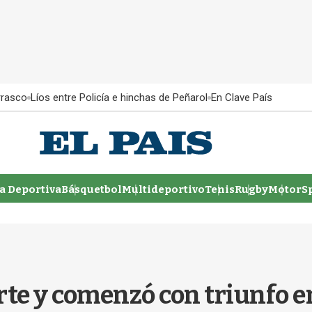
rrasco
Líos entre Policía e hinchas de Peñarol
En Clave País
 Deportiva
Básquetbol
Multideportivo
Tenis
Rugby
MotorSp
rte y comenzó con triunfo e