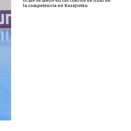
firme se metió en los cuartos de final de
la competencia en Kazajistán