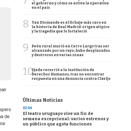
7
el gobierno y cómo se activa la operativa
en el país
8
Yan Diomande es el fichaje más caro en
la historia de Real Madrid: origen atípico
y la tragedia que lo fortaleció
9
Peón rural murió en Cerro Largo tras ser
alcanzado por un rayo; hubo desplazados
y destrozos en varias zonas
10
Ojeda recurrió a la Institución de
Derechos Humanos, tras no encontrar
respuesta en una denuncia contra Clavijo
ean
Últimas Noticias
02:04
espero
El teatro uruguayo vive un fin de
na de
semana excepcional: varios estrenos y
nir
un público que agota funciones