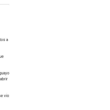
tos a
que
uguayo
abrir
se vio