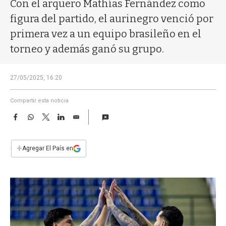
a
Con el arquero Mathías Fernández como
figura del partido, el aurinegro venció por
primera vez a un equipo brasileño en el
torneo y además ganó su grupo.
27/05/2025, 16:20
Compartir esta noticia
F
W
T
L
E
a
h
w
i
m
c
a
i
n
a
e
t
t
k
i
+
Agregar El País en
b
s
t
e
l
o
A
e
d
o
p
r
I
k
p
n