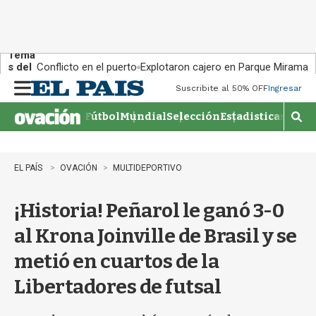
Tema
s del
Conflicto en el puerto
Explotaron cajero en Parque Miramar
día:
Suscribite al 50% OFF
Ingresar
M
e
Fútbol
Mundial
Selección
Estadisticas
Agen
n
M
u
o
s
t
EL PAÍS
OVACIÓN
MULTIDEPORTIVO
r
a
¡Historia! Peñarol le ganó 3-0
r
b
al Krona Joinville de Brasil y se
�
s
metió en cuartos de la
q
u
Libertadores de futsal
e
d