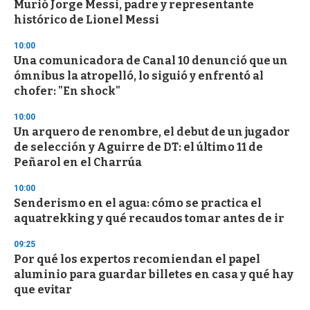
Murió Jorge Messi, padre y representante
s
o
histórico de Lionel Messi
f
3
10:00
3
s
Una comunicadora de Canal 10 denunció que un
e
ómnibus la atropelló, lo siguió y enfrentó al
c
chofer: "En shock"
o
n
d
10:00
s
Un arquero de renombre, el debut de un jugador
de selección y Aguirre de DT: el último 11 de
Peñarol en el Charrúa
10:00
Senderismo en el agua: cómo se practica el
aquatrekking y qué recaudos tomar antes de ir
09:25
Por qué los expertos recomiendan el papel
aluminio para guardar billetes en casa y qué hay
que evitar