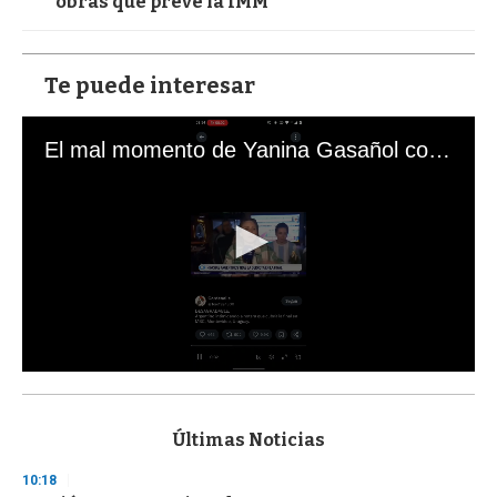
obras que prevé la IMM
Te puede interesar
El mal momento de Yanina Gasañol con un hincha argentino en "Subrayado"
0
s
e
c
Últimas Noticias
o
n
10:18
d