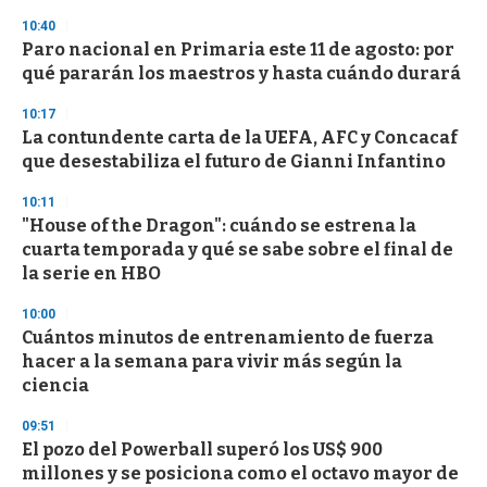
3
s
10:40
e
Paro nacional en Primaria este 11 de agosto: por
c
qué pararán los maestros y hasta cuándo durará
o
n
d
10:17
s
La contundente carta de la UEFA, AFC y Concacaf
que desestabiliza el futuro de Gianni Infantino
10:11
"House of the Dragon": cuándo se estrena la
cuarta temporada y qué se sabe sobre el final de
la serie en HBO
10:00
Cuántos minutos de entrenamiento de fuerza
hacer a la semana para vivir más según la
ciencia
09:51
El pozo del Powerball superó los US$ 900
millones y se posiciona como el octavo mayor de