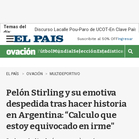
Temas del
Discurso Lacalle Pou
Paro de UCOT
En Clave País
día:
Suscribite al 50% OFF
Ingresar
M
e
Fútbol
Mundial
Selección
Estadisticas
Agen
n
M
u
o
s
t
EL PAÍS
OVACIÓN
MULTIDEPORTIVO
r
a
Pelón Stirling y su emotiva
r
b
despedida tras hacer historia
�
s
en Argentina: “Calculo que
q
u
estoy equivocado en irme"
e
d