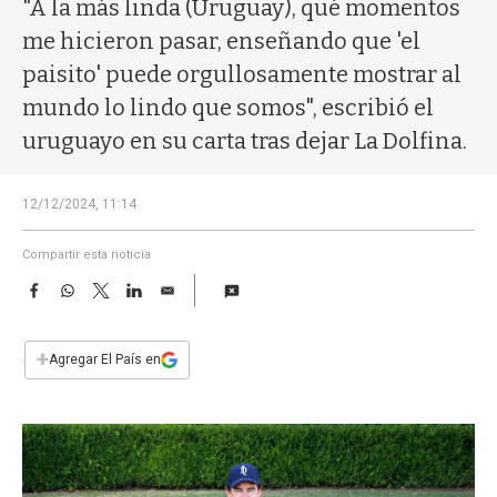
a
"A la más linda (Uruguay), qué momentos
me hicieron pasar, enseñando que 'el
paisito' puede orgullosamente mostrar al
mundo lo lindo que somos", escribió el
uruguayo en su carta tras dejar La Dolfina.
12/12/2024, 11:14
Compartir esta noticia
F
W
T
L
E
a
h
w
i
m
c
a
i
n
a
e
t
t
k
i
+
Agregar El País en
b
s
t
e
l
o
A
e
d
o
p
r
I
k
p
n