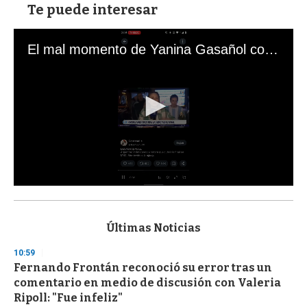
Te puede interesar
El mal momento de Yanina Gasañol con un hincha argentino en "Subrayado"
0
s
e
c
Últimas Noticias
o
n
10:59
d
Fernando Frontán reconoció su error tras un
s
o
comentario en medio de discusión con Valeria
f
Ripoll: "Fue infeliz"
3