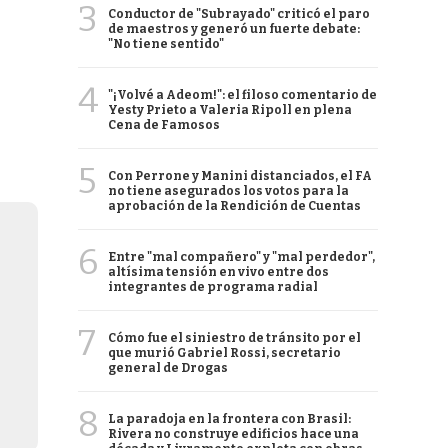
3
Conductor de "Subrayado" criticó el paro
de maestros y generó un fuerte debate:
"No tiene sentido"
4
"¡Volvé a Adeom!": el filoso comentario de
Yesty Prieto a Valeria Ripoll en plena
Cena de Famosos
5
Con Perrone y Manini distanciados, el FA
no tiene asegurados los votos para la
aprobación de la Rendición de Cuentas
6
Entre "mal compañero" y "mal perdedor",
altísima tensión en vivo entre dos
integrantes de programa radial
7
Cómo fue el siniestro de tránsito por el
que murió Gabriel Rossi, secretario
general de Drogas
8
La paradoja en la frontera con Brasil:
Rivera no construye edificios hace una