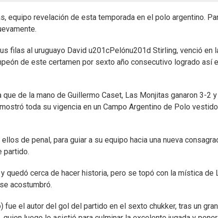
s, equipo revelación de esta temporada en el polo argentino. Pa
uevamente.
s filas al uruguayo David u201cPelónu201d Stirling, venció en la
mpeón de este certamen por sexto año consecutivo logrado así e
 que de la mano de Guillermo Caset, Las Monjitas ganaron 3-2 y
, mostró toda su vigencia en un Campo Argentino de Polo vestid
 ellos de penal, para guiar a su equipo hacia una nueva consagra
 partido.
 quedó cerca de hacer historia, pero se topó con la mística de 
a se acostumbró.
fue el autor del gol del partido en el sexto chukker, tras un gran
quien luego lo asistió para culminar la excelente jugada y poner