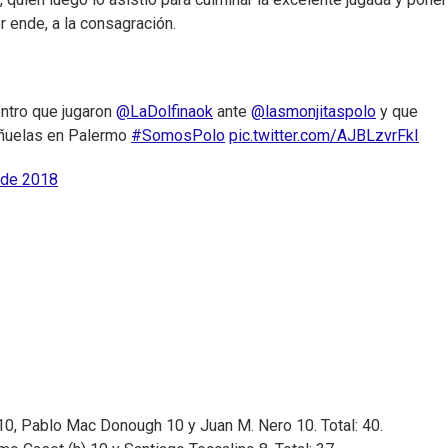
r ende, a la consagración.
entro que jugaron
@LaDolfinaok
ante
@lasmonjitaspolo
y que
añuelas en Palermo
#SomosPolo
pic.twitter.com/AJBLzvrFkI
 de 2018
 10, Pablo Mac Donough 10 y Juan M. Nero 10. Total: 40.