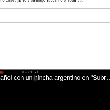
rmo Caset (h) 10 y Santiago Toccalino 8. Total: 37.
El mal momento de Yanina Gasañol con un hin