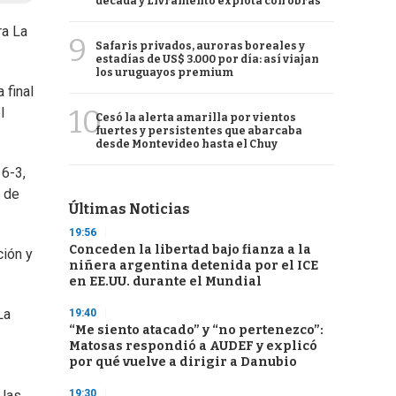
década y Livramento explota con obras
ra La
9
Safaris privados, auroras boreales y
estadías de US$ 3.000 por día: así viajan
los uruguayos premium
 final
10
l
Cesó la alerta amarilla por vientos
fuertes y persistentes que abarcaba
desde Montevideo hasta el Chuy
 6-3,
o de
Últimas Noticias
19:56
Conceden la libertad bajo fianza a la
ción y
niñera argentina detenida por el ICE
en EE.UU. durante el Mundial
La
19:40
“Me siento atacado” y “no pertenezco”:
Matosas respondió a AUDEF y explicó
por qué vuelve a dirigir a Danubio
19:30
 las