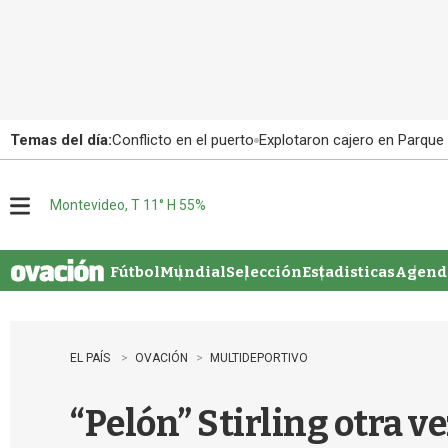
Temas del día:
Conflicto en el puerto
Explotaron cajero en Parque
Montevideo, T 11° H 55%
M
e
n
u
Fútbol
Mundial
Selección
Estadisticas
Agenda
EL PAÍS
OVACIÓN
MULTIDEPORTIVO
“Pelón” Stirling otra 