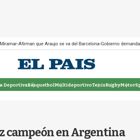
 Miramar
Afirman que Araujo se va del Barcelona
Gobierno demanda
 Deportiva
Básquetbol
Multideportivo
Tenis
Rugby
MotorSp
vez campeón en Argentina