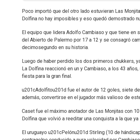
Poco importó que del otro lado estuvieran Las Monjita
Dolfina no hay imposibles y eso quedó demostrado n
El equipo que lidera Adolfo Cambiaso y que tiene en su
del Abierto de Palermo por 17 a 12 y se consagró ca
decimosegundo en su historia.
Luego de haber perdido los dos primeros chukkers, ya
La Dolfina reaccionó en un y Cambiaso, a los 43 años
fiesta para la gran final.
u201cAdolfitou201d fue el autor de 12 goles, siete de
además, convertirse en el jugador más valioso de este
Caset fue el máximo anotador de Las Monjitas con 10 y
Dolfina que volvió a reeditar una conquista a la que y
El uruguayo u201cPelónu201d Stirling (10 de hándicap) 
contragolpe conducido a pura velocidad por Cambiaso, 