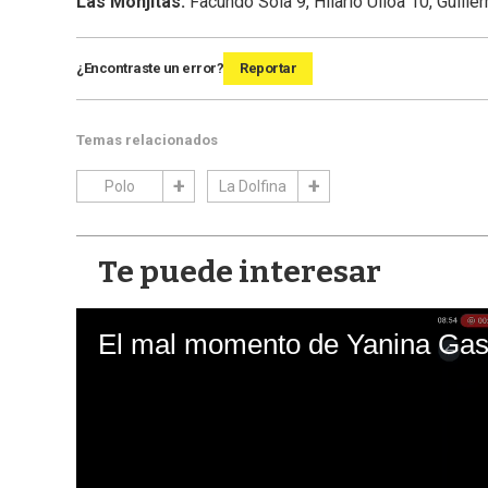
Las Monjitas:
Facundo Sola 9, Hilario Ulloa 10, Guille
¿Encontraste un error?
Reportar
Temas relacionados
Polo
La Dolfina
Te puede interesar