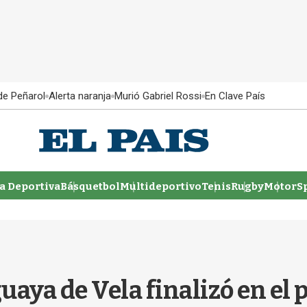
 de Peñarol
Alerta naranja
Murió Gabriel Rossi
En Clave País
 Deportiva
Básquetbol
Multideportivo
Tenis
Rugby
MotorSp
aya de Vela finalizó en el p