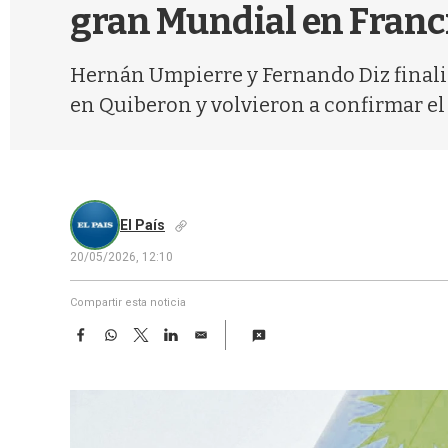
gran Mundial en Franc
Hernán Umpierre y Fernando Diz finaliz
en Quiberon y volvieron a confirmar el
El País
20/05/2026, 12:10
Compartir esta noticia
F
W
T
L
E
a
h
w
i
m
c
a
i
n
a
e
t
t
k
i
b
s
t
e
l
o
A
e
d