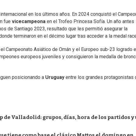
 internacional en los últimos años. En 2024 conquistó el Campeo
én fue
vicecampeona
en el Trofeo Princesa Sofía. Un año antes
os de Santiago 2023, resultado que les permitió asegurar la
donde terminaron en el décimo lugar tras acceder a la medal race
n el Campeonato Asiático de Omán y el Europeo sub-23 logrado 
mpeones europeos juveniles y consiguieron la medalla de bronc
siguen posicionando a
Uruguay
entre los grandes protagonistas 
de Valladolid: grupos, días, hora de los partidos y
e tiene como base el clásico Mattos el domingo en