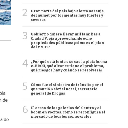
2
Gran parte del país bajo alerta naranja
de Inumet por tormentas muy fuertes y
severas
3
Gobierno quiere llevar mil familias a
Ciudad Vieja aprovechando ocho
propiedades públicas: ¿cómo es el plan
del MVOT?
4
¿Por qué está lenta o se cae la plataforma
e-BROU, qué alcance tiene el problema,
qué riesgos hay y cuándo se resolverá?
5
Cómo fue el siniestro de tránsito por el
que murió Gabriel Rossi, secretario
pla
general de Drogas
n de
6
El ocaso de las galerías del Centro y el
boom en Pocitos: cómo se reconfigura el
mercado de locales comerciales
ta de