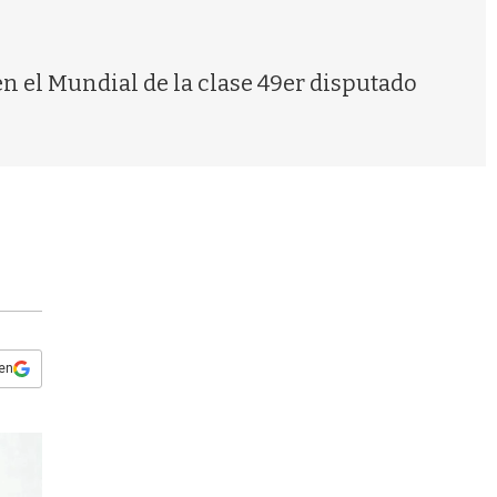
s
q
u
e
n el Mundial de la clase 49er disputado
d
a
 en