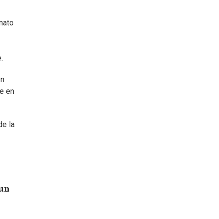
nato
.
en
e en
de la
 un