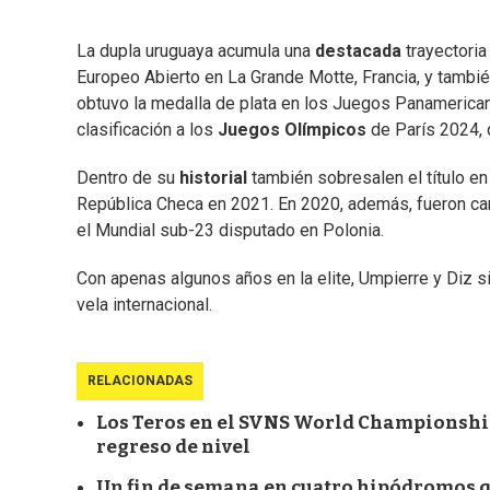
La dupla uruguaya acumula una
destacada
trayectoria
Europeo Abierto en La Grande Motte, Francia, y tambi
obtuvo la medalla de plata en los Juegos Panamerican
clasificación a los
Juegos
Olímpicos
de París 2024, 
Dentro de su
historial
también sobresalen el título e
República Checa en 2021. En 2020, además, fueron ca
el Mundial sub-23 disputado en Polonia.
Con apenas algunos años en la elite, Umpierre y Diz 
vela internacional.
RELACIONADAS
Los Teros en el SVNS World Championship 
regreso de nivel
Un fin de semana en cuatro hipódromos qu