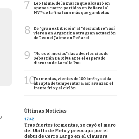
7
Leo Jaime: de la marca que alcanzó en
apenas cuatro partidos en Peñarol al
MVP de la final con más que gambetas
8
De “gran exhibición” al “deslumbre”: así
vieron en Argentina otra gran actuación
de Leonel Jaime en Peñarol
9
"No es el mesías": las advertencias de
Sebastián Da Silva ante el esperado
discurso de Lacalle Pou
10
Tormentas, vientos de 100 km/h y caída
abrupta de temperatura: así avanzan el
frente frío y el ciclón
Últimas Noticias
s
17:42
Tras fuertes tormentas, se cayó el muro
del Ubilla de Melo y preocupa por el
debut de Cerro Largo en el Clausura