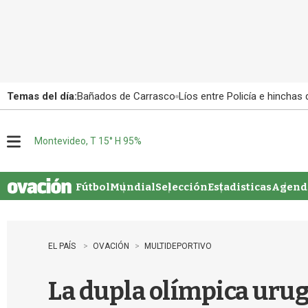
Temas del día:
Bañados de Carrasco
Líos entre Policía e hinchas
Montevideo, T 15° H 95%
M
e
n
u
Fútbol
Mundial
Selección
Estadisticas
Agenda
EL PAÍS
OVACIÓN
MULTIDEPORTIVO
La dupla olímpica urugu