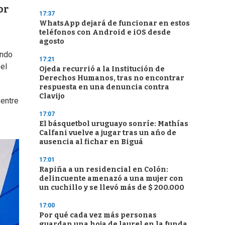
or
17:37
WhatsApp dejará de funcionar en estos
teléfonos con Android e iOS desde
agosto
endo
17:21
 el
Ojeda recurrió a la Institución de
Derechos Humanos, tras no encontrar
respuesta en una denuncia contra
Clavijo
 entre
17:07
El básquetbol uruguayo sonríe: Mathías
Calfani vuelve a jugar tras un año de
ausencia al fichar en Biguá
17:01
Rapiña a un residencial en Colón:
delincuente amenazó a una mujer con
un cuchillo y se llevó más de $ 200.000
17:00
Por qué cada vez más personas
guardan una hoja de laurel en la funda