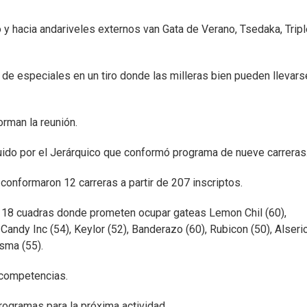
y hacia andariveles externos van Gata de Verano, Tsedaka, Triple
de especiales en un tiro donde las milleras bien pueden llevars
rman la reunión.
ido por el Jerárquico que conformó programa de nueve carreras
conformaron 12 carreras a partir de 207 inscriptos.
re 18 cuadras donde prometen ocupar gateas Lemon Chil (60),
Candy Inc (54), Keylor (52), Banderazo (60), Rubicon (50), Alserio
sma (55).
competencias.
rogramas para la próxima actividad.