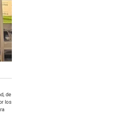
d, de
or los
ra