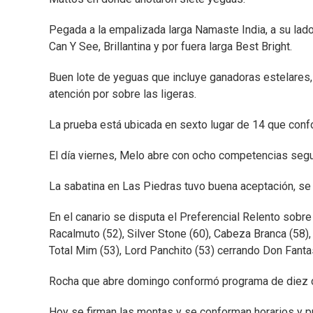
Pegada a la empalizada larga Namaste India, a su lado 
Can Y See, Brillantina y por fuera larga Best Bright.
Buen lote de yeguas que incluye ganadoras estelares, 
atención por sobre las ligeras.
La prueba está ubicada en sexto lugar de 14 que confo
El día viernes, Melo abre con ocho competencias segu
La sabatina en Las Piedras tuvo buena aceptación, se 
En el canario se disputa el Preferencial Relento sob
Racalmuto (52), Silver Stone (60), Cabeza Branca (58), 
Total Mim (53), Lord Panchito (53) cerrando Don Fanta
Rocha que abre domingo conformó programa de diez 
Hoy se firman las montas y se conforman horarios y p