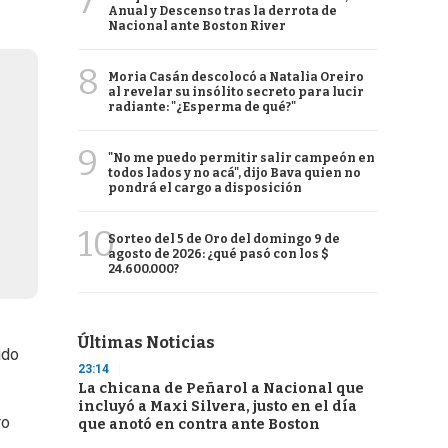
7
Anual y Descenso tras la derrota de
Nacional ante Boston River
8
Moria Casán descolocó a Natalia Oreiro
al revelar su insólito secreto para lucir
radiante: "¿Esperma de qué?"
9
"No me puedo permitir salir campeón en
todos lados y no acá", dijo Bava quien no
pondrá el cargo a disposición
10
Sorteo del 5 de Oro del domingo 9 de
agosto de 2026: ¿qué pasó con los $
24.600.000?
Últimas Noticias
ido
23:14
La chicana de Peñarol a Nacional que
incluyó a Maxi Silvera, justo en el día
ro
que anotó en contra ante Boston