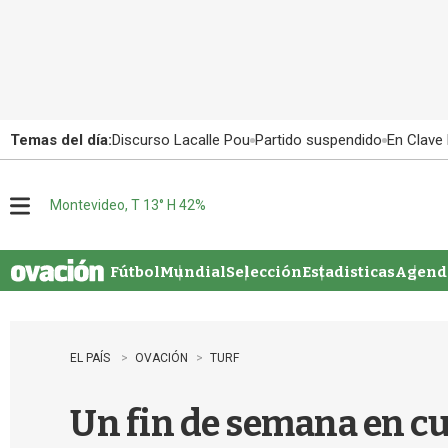
Temas del día:
Discurso Lacalle Pou
Partido suspendido
En Clave 
Montevideo, T 13° H 42%
M
e
n
u
Fútbol
Mundial
Selección
Estadisticas
Agenda
EL PAÍS
OVACIÓN
TURF
Un fin de semana en cu