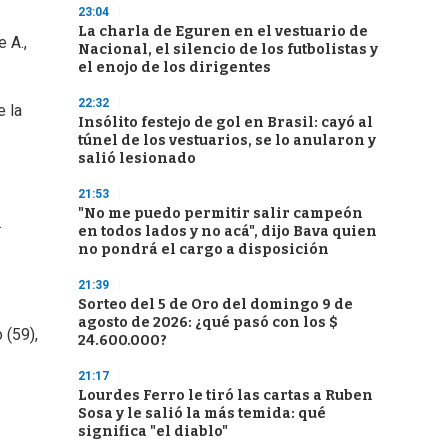
23:04
La charla de Eguren en el vestuario de
 A.,
Nacional, el silencio de los futbolistas y
el enojo de los dirigentes
22:32
e la
Insólito festejo de gol en Brasil: cayó al
túnel de los vestuarios, se lo anularon y
salió lesionado
21:53
"No me puedo permitir salir campeón
.
en todos lados y no acá", dijo Bava quien
no pondrá el cargo a disposición
21:39
Sorteo del 5 de Oro del domingo 9 de
agosto de 2026: ¿qué pasó con los $
 (59),
24.600.000?
21:17
Lourdes Ferro le tiró las cartas a Ruben
Sosa y le salió la más temida: qué
significa "el diablo"