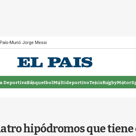
País
Murió Jorge Messi
 Deportiva
Básquetbol
Multideportivo
Tenis
Rugby
MotorSp
atro hipódromos que tiene 