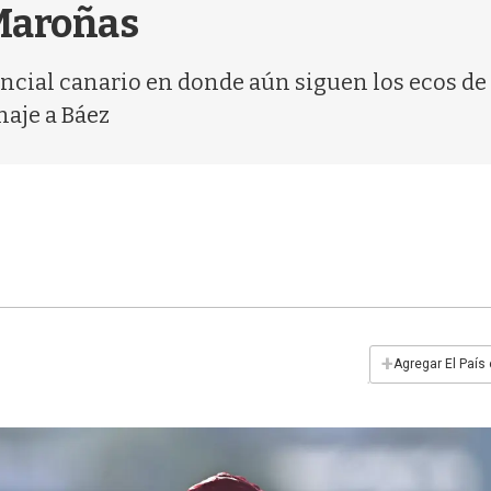
Maroñas
rencial canario en donde aún siguen los ecos de
naje a Báez
+
Agregar El País