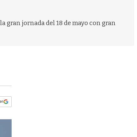
s
q
u
e
 la gran jornada del 18 de mayo con gran
d
a
 en