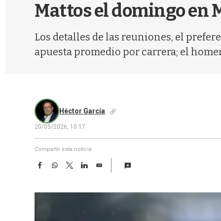
Mattos el domingo en 
Los detalles de las reuniones, el prefe
apuesta promedio por carrera; el home
Héctor García
20/05/2026, 10:17
Compartir esta noticia
F
W
T
L
E
a
h
w
i
m
c
a
i
n
a
e
t
t
k
i
b
s
t
e
l
o
A
e
d