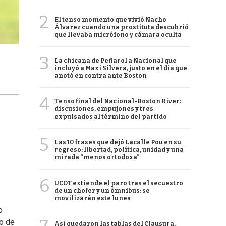
2
El tenso momento que vivió Nacho
Álvarez cuando una prostituta descubrió
que llevaba micrófono y cámara oculta
3
La chicana de Peñarol a Nacional que
incluyó a Maxi Silvera, justo en el día que
anotó en contra ante Boston
4
Tenso final del Nacional-Boston River:
discusiones, empujones y tres
expulsados al término del partido
5
Las 10 frases que dejó Lacalle Pou en su
regreso: libertad, política, unidad y una
mirada “menos ortodoxa”
6
UCOT extiende el paro tras el secuestro
de un chofer y un ómnibus: se
movilizarán este lunes
o
mo de
Así quedaron las tablas del Clausura,