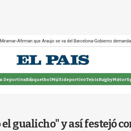
 Miramar
Afirman que Araujo se va del Barcelona
Gobierno demanda
 Deportiva
Básquetbol
Multideportivo
Tenis
Rugby
MotorSp
el gualicho" y así festejó c