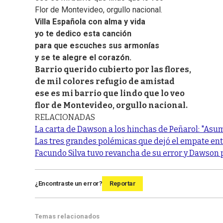
Flor de Montevideo, orgullo nacional.
Villa Española con alma y vida
yo te dedico esta canción
para que escuches sus armonías
y se te alegre el corazón.
Barrio querido cubierto por las flores,
de mil colores refugio de amistad
ese es mi barrio que lindo que lo veo
flor de Montevideo, orgullo nacional.
RELACIONADAS
La carta de Dawson a los hinchas de Peñarol: "Asum
Las tres grandes polémicas que dejó el empate ent
Facundo Silva tuvo revancha de su error y Dawson p
¿Encontraste un error?
Reportar
Temas relacionados