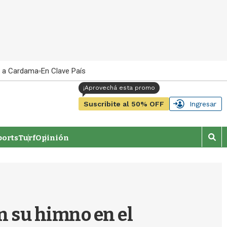
 a Cardama
En Clave País
Suscribite al 50% OFF
Ingresar
orts
Turf
Opinión
M
o
s
t
r
a
r
on su himno en el
b
�