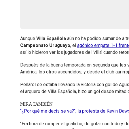
Aunque
Villa Española
aún no ha podido sumar de a tr
Campeonato Uruguayo
, el
agónico empate 1-1 frent
así lo hicieron ver los jugadores del 'villa' cuando reto
Después de la buena temporada en segunda que les vali
América, los otros ascendidos, y desde el club aurirro
Peñarol se estaba llevando la victoria con gol de Ag
el arquero de Villa Española, hizo un gol desde mitad 
MIRA TAMBIÉN
"¿Por qué me decís se va?", la protesta de Kevin Daws
"Era hora de romper el gualicho, de gritar con todo