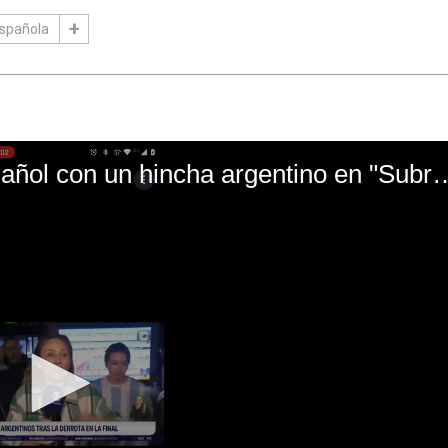
Española
El mal momento de Yanina Gasañol con un hin