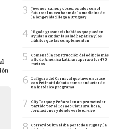
3
Jóvenes, sanos y obsesionados con el
futuro: el nuevo boom de la medicina de
la longevidad llega a Uruguay
4
Hígado graso: seis bebidas que pueden
ayudar a cuidar la salud hepática y los
hábitos que las complementan
5
Comenzó la construcción del edificio más
alto de América Latina: superará los 470
el
metros
ión
6
La figura del Carnaval que tuvo un cruce
con Petinatti debuta como conductor de
un histórico programa
7
City Torque y Peñarol en un prometedor
partido por el Torneo Clausura: hora,
formaciones y dónde verlo en vivo
8
Correrá 50 km al día por todo Uruguay: la