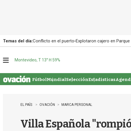
Temas del día:
Conflicto en el puerto
Explotaron cajero en Parque
Montevideo, T 13° H 59%
M
e
n
u
Fútbol
Mundial
Selección
Estadisticas
Agenda
EL PAÍS
OVACIÓN
MARCA PERSONAL
Villa Española "rompió 