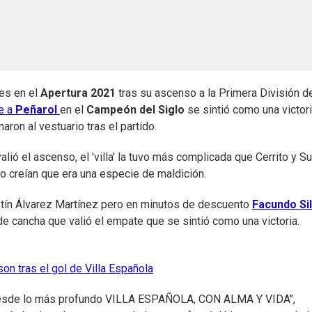
es en el
Apertura 2021
tras su ascenso a la Primera División d
e a
Peñarol
en el
Campeón del Siglo
se sintió como una victori
rnaron al vestuario tras el partido.
ó el ascenso, el 'villa' la tuvo más complicada que Cerrito y S
jo creían que era una especie de maldición.
ustín Álvarez Martínez pero en minutos de descuento
Facundo Si
de cancha que valió el empate que se sintió como una victoria.
on tras el gol de Villa Española
 y desde lo más profundo VILLA ESPAÑOLA, CON ALMA Y VIDA",