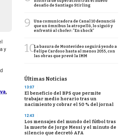
historia de superación tras el nuevo
desafío de Santiago Stirling
9
Una comunicadora de Canal 10 denunció
que un ómnibus la atropelló, lo siguió y
enfrentó al chofer: "En shock"
el
10
La basura de Montevideo seguirá yendo a
a y
Felipe Cardoso hasta al menos 2055, con
las obras que prevé la IMM
ud
Últimas Noticias
13:07
lva
,
El beneficio del BPS que permite
trabajar medio horario tras un
nacimiento y cobrar el 50 % del jornal
12:43
Los mensajes del mundo del fútbol tras
la muerte de Jorge Messi y el minuto de
silencio que decretó AFA