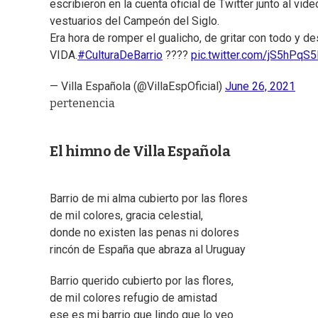
escribieron en la cuenta oficial de Twitter junto al v
vestuarios del Campeón del Siglo.
Era hora de romper el gualicho, de gritar con todo
VIDA.
#CulturaDeBarrio
????
pic.twitter.com/jS5hPqS
— Villa Española (@VillaEspOficial)
June 26, 2021
pertenencia
El himno de Villa Española
Barrio de mi alma cubierto por las flores
de mil colores, gracia celestial,
donde no existen las penas ni dolores
rincón de España que abraza al Uruguay
Barrio querido cubierto por las flores,
de mil colores refugio de amistad
ese es mi barrio que lindo que lo veo