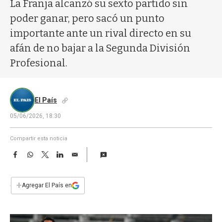
a
La Franja alcanzó su sexto partido sin
poder ganar, pero sacó un punto
importante ante un rival directo en su
afán de no bajar a la Segunda División
Profesional.
El País
05/06/2026, 18:30
Compartir esta noticia
F
W
T
L
E
a
h
w
i
m
c
a
i
n
a
e
t
t
k
i
+
Agregar El País en
b
s
t
e
l
o
A
e
d
o
p
r
I
k
p
n