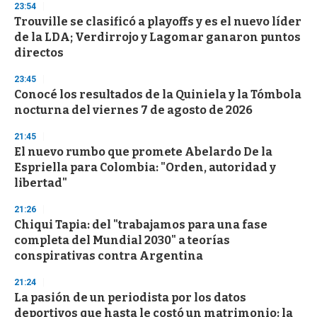
23:54
d
Trouville se clasificó a playoffs y es el nuevo líder
s
o
de la LDA; Verdirrojo y Lagomar ganaron puntos
f
directos
3
3
s
23:45
e
Conocé los resultados de la Quiniela y la Tómbola
c
nocturna del viernes 7 de agosto de 2026
o
n
d
21:45
s
El nuevo rumbo que promete Abelardo De la
Espriella para Colombia: "Orden, autoridad y
libertad"
21:26
Chiqui Tapia: del "trabajamos para una fase
completa del Mundial 2030" a teorías
conspirativas contra Argentina
21:24
La pasión de un periodista por los datos
deportivos que hasta le costó un matrimonio: la