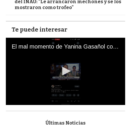
del INAU: "Le arrancaron mechones y se los
mostraron como trofeo"
Te puede interesar
El mal momento de Yanina Gasañol con un hincha argentino en "Subrayado"
0
s
e
c
Últimas Noticias
o
n