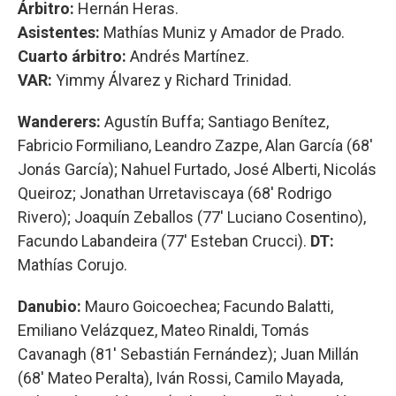
Árbitro:
Hernán Heras.
Asistentes:
Mathías Muniz y Amador de Prado.
Cuarto árbitro:
Andrés Martínez.
VAR:
Yimmy Álvarez y Richard Trinidad.
Wanderers:
Agustín Buffa; Santiago Benítez,
Fabricio Formiliano, Leandro Zazpe, Alan García (68'
Jonás García); Nahuel Furtado, José Alberti, Nicolás
Queiroz; Jonathan Urretaviscaya (68' Rodrigo
Rivero); Joaquín Zeballos (77' Luciano Cosentino),
Facundo Labandeira (77' Esteban Crucci).
DT:
Mathías Corujo.
Danubio:
Mauro Goicoechea; Facundo Balatti,
Emiliano Velázquez, Mateo Rinaldi, Tomás
Cavanagh (81' Sebastián Fernández); Juan Millán
(68' Mateo Peralta), Iván Rossi, Camilo Mayada,