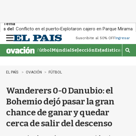
Tema
s del
Conflicto en el puerto
Explotaron cajero en Parque Miramar
día:
Suscribite al 50% OFF
Ingresar
M
e
Fútbol
Mundial
Selección
Estadisticas
Agen
n
M
u
o
s
t
EL PAÍS
OVACIÓN
FÚTBOL
r
a
Wanderers 0-0 Danubio: el
r
b
Bohemio dejó pasar la gran
�
s
chance de ganar y quedar
q
u
cerca de salir del descenso
e
d