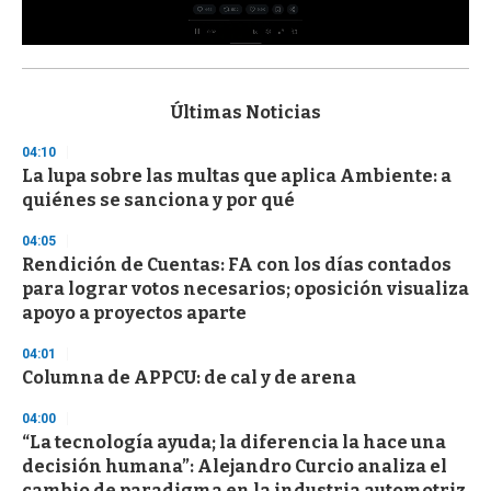
0
s
e
c
Últimas Noticias
o
n
04:10
d
La lupa sobre las multas que aplica Ambiente: a
s
o
quiénes se sanciona y por qué
f
3
04:05
3
s
Rendición de Cuentas: FA con los días contados
e
para lograr votos necesarios; oposición visualiza
c
apoyo a proyectos aparte
o
n
d
04:01
s
Columna de APPCU: de cal y de arena
04:00
“La tecnología ayuda; la diferencia la hace una
decisión humana”: Alejandro Curcio analiza el
cambio de paradigma en la industria automotriz