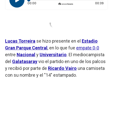
Tiempo transcurrido: 0 segundos
Durac
00:00
00:39
Lucas Torreira
se hizo presente en el
Estadio
Gran Parque Central
, en lo que fue
empate 0-0
entre
Nacional
y
Universitario
. El mediocampista
del
Galatasaray
vio el partido en uno de los palcos
y recibió por parte de
Ricardo Vairo
una camiseta
con su nombre y el "14" estampado.