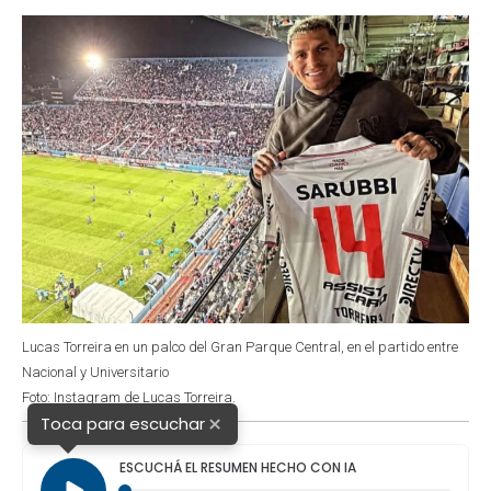
o
p
r
I
k
p
n
Lucas Torreira en un palco del Gran Parque Central, en el partido entre
Nacional y Universitario
Foto: Instagram de Lucas Torreira.
×
Toca para escuchar
ESCUCHÁ EL RESUMEN HECHO CON IA