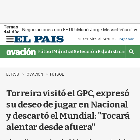
Temas
Negociaciones con EE.UU.
Murió Jorge Messi
Peñarol vs
del día:
Suscribite al 50% OFF
Ingresar
M
e
Fútbol
Mundial
Selección
Estadisticas
Agen
n
M
u
o
s
t
EL PAÍS
OVACIÓN
FÚTBOL
r
a
Torreira visitó el GPC, expresó
r
b
su deseo de jugar en Nacional
�
s
y descartó el Mundial: "Tocará
q
u
alentar desde afuera"
e
d