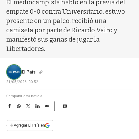
a
El mediocampista habló en la previa del
empate 0-0 contra Universitario, estuvo
presente en un palco, recibió una
camiseta por parte de Ricardo Vairo y
manifestó sus ganas de jugar la
Libertadores.
El País
21/05/2026, 00:52
Compartir esta noticia
F
W
T
L
E
a
h
w
i
m
c
a
i
n
a
e
t
t
k
i
+
Agregar El País en
b
s
t
e
l
o
A
e
d