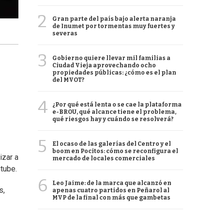
2
Gran parte del país bajo alerta naranja
de Inumet por tormentas muy fuertes y
severas
3
Gobierno quiere llevar mil familias a
Ciudad Vieja aprovechando ocho
propiedades públicas: ¿cómo es el plan
del MVOT?
4
¿Por qué está lenta o se cae la plataforma
e-BROU, qué alcance tiene el problema,
qué riesgos hay y cuándo se resolverá?
5
El ocaso de las galerías del Centro y el
boom en Pocitos: cómo se reconfigura el
izar a
mercado de locales comerciales
utube.
6
Leo Jaime: de la marca que alcanzó en
s,
apenas cuatro partidos en Peñarol al
MVP de la final con más que gambetas