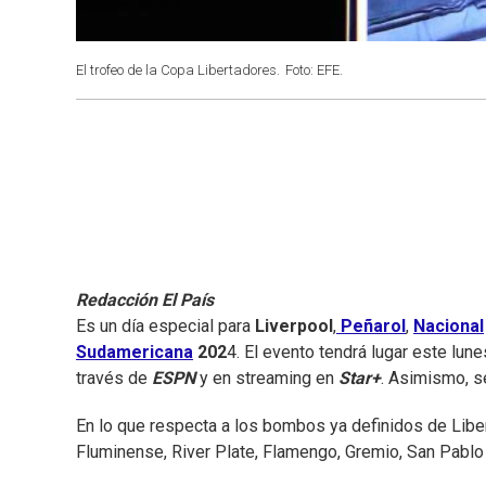
El trofeo de la Copa Libertadores.
Foto: EFE.
Redacción El País
Es un día especial para
Liverpool
,
Peñarol
,
Nacional
Sudamericana
202
4. El evento tendrá lugar este lune
través de
ESPN
y en streaming en
Star+
. Asimismo, se
En lo que respecta a los bombos ya definidos de Liber
Fluminense, River Plate, Flamengo, Gremio, San Pablo 