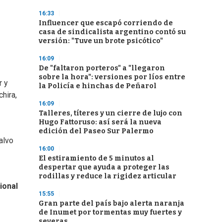
16:33
Influencer que escapó corriendo de
casa de sindicalista argentino contó su
versión: "Tuve un brote psicótico"
16:09
De "faltaron porteros" a "llegaron
sobre la hora": versiones por líos entre
r y
la Policía e hinchas de Peñarol
hira,
16:09
Talleres, títeres y un cierre de lujo con
Hugo Fattoruso: así será la nueva
edición del Paseo Sur Palermo
alvo
16:00
El estiramiento de 5 minutos al
despertar que ayuda a proteger las
rodillas y reduce la rigidez articular
ional
15:55
Gran parte del país bajo alerta naranja
de Inumet por tormentas muy fuertes y
severas