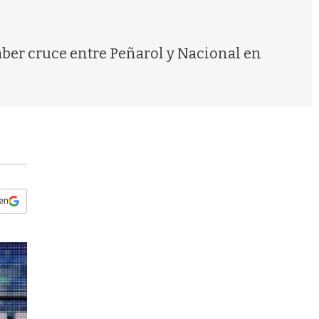
s
q
u
e
aber cruce entre Peñarol y Nacional en
d
a
 en