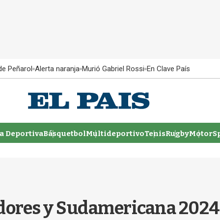
 de Peñarol
Alerta naranja
Murió Gabriel Rossi
En Clave País
 Deportiva
Básquetbol
Multideportivo
Tenis
Rugby
MotorSp
dores y Sudamericana 2024: 