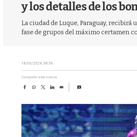
y los detalles de los b
La ciudad de Luque, Paraguay, recibirá
fase de grupos del máximo certamen co
18/03/2024, 08:56
Compartir esta noticia
F
W
T
L
E
a
h
w
i
m
c
a
i
n
a
e
t
t
k
i
b
s
t
e
l
o
A
e
d
o
p
r
I
k
p
n