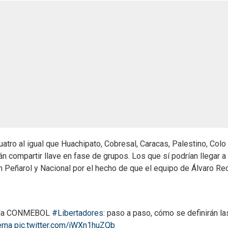
tro al igual que Huachipato, Cobresal, Caracas, Palestino, Colo
rán compartir llave en fase de grupos. Los que sí podrían llegar a
n Peñarol y Nacional por el hecho de que el equipo de Álvaro R
de la CONMEBOL
#Libertadores
: paso a paso, cómo se definirán la
erna
pic.twitter.com/jWXn1huZQb