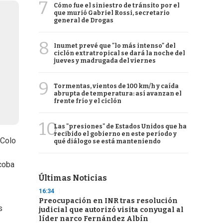
7
Cómo fue el siniestro de tránsito por el
que murió Gabriel Rossi, secretario
general de Drogas
8
Inumet prevé que "lo más intenso" del
ciclón extratropical se dará la noche del
jueves y madrugada del viernes
9
Tormentas, vientos de 100 km/h y caída
abrupta de temperatura: así avanzan el
frente frío y el ciclón
10
Las "presiones" de Estados Unidos que ha
recibido el gobierno en este período y
 Colo
qué diálogo se está manteniendo
ecoba
Últimas Noticias
16:34
Preocupación en INR tras resolución
s
judicial que autorizó visita conyugal al
líder narco Fernández Albín