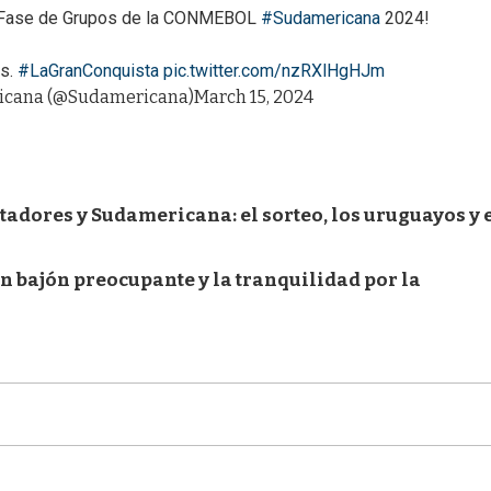
 la Fase de Grupos de la CONMEBOL
#Sudamericana
2024!
as.
#LaGranConquista
pic.twitter.com/nzRXlHgHJm
cana (@Sudamericana)
March 15, 2024
dores y Sudamericana: el sorteo, los uruguayos y 
 bajón preocupante y la tranquilidad por la