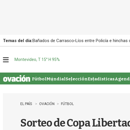
Temas del día:
Bañados de Carrasco
Líos entre Policía e hinchas
Montevideo, T 15° H 95%
M
e
n
u
Fútbol
Mundial
Selección
Estadisticas
Agenda
EL PAÍS
OVACIÓN
FÚTBOL
Sorteo de Copa Liberta