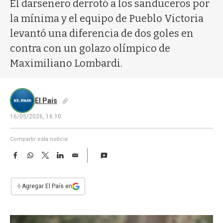
a
El darsenero derrotó a los sanduceros por
la mínima y el equipo de Pueblo Victoria
levantó una diferencia de dos goles en
contra con un golazo olímpico de
Maximiliano Lombardi.
El País
16/05/2026, 16:10
Compartir esta noticia
F
W
T
L
E
a
h
w
i
m
c
a
i
n
a
e
t
t
k
i
+
Agregar El País en
b
s
t
e
l
o
A
e
d
o
p
r
I
k
p
n