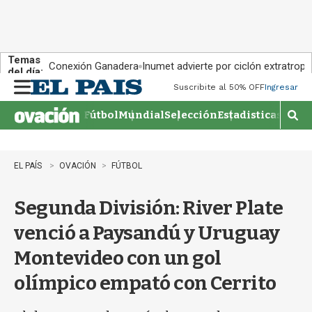
Temas
Conexión Ganadera
Inumet advierte por ciclón extratropi
del día:
Suscribite al 50% OFF
Ingresar
M
e
Fútbol
Mundial
Selección
Estadisticas
Agen
n
M
u
o
s
t
EL PAÍS
OVACIÓN
FÚTBOL
r
a
Segunda División: River Plate
r
b
venció a Paysandú y Uruguay
�
s
Montevideo con un gol
q
u
olímpico empató con Cerrito
e
d