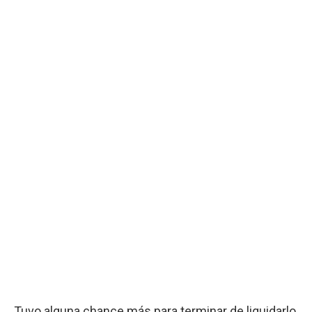
Tuvo alguna chance más para terminar de liquidarlo