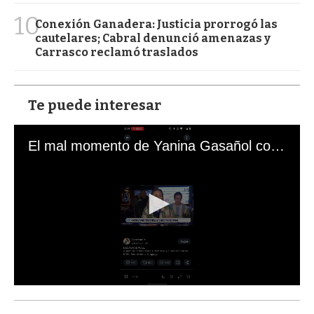
10
Conexión Ganadera: Justicia prorrogó las
cautelares; Cabral denunció amenazas y
Carrasco reclamó traslados
Te puede interesar
El mal momento de Yanina Gasañol con un hincha argentino en "Subrayado"
0
s
e