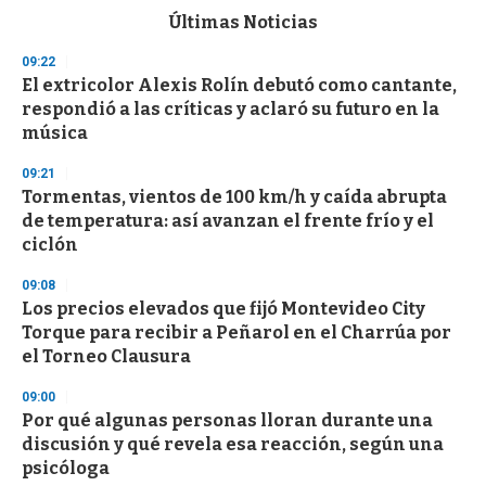
c
Últimas Noticias
o
n
09:22
d
El extricolor Alexis Rolín debutó como cantante,
s
o
respondió a las críticas y aclaró su futuro en la
f
música
3
3
s
09:21
e
Tormentas, vientos de 100 km/h y caída abrupta
c
de temperatura: así avanzan el frente frío y el
o
n
ciclón
d
s
09:08
Los precios elevados que fijó Montevideo City
Torque para recibir a Peñarol en el Charrúa por
el Torneo Clausura
09:00
Por qué algunas personas lloran durante una
discusión y qué revela esa reacción, según una
psicóloga