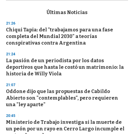
s
e
c
Últimas Noticias
o
n
21:26
d
Chiqui Tapia: del "trabajamos para una fase
s
o
completa del Mundial 2030" a teorías
f
conspirativas contra Argentina
3
3
s
21:24
e
La pasión de un periodista por los datos
c
deportivos que hasta le costó un matrimonio: la
o
n
historia de Willy Viola
d
s
21:07
Oddone dijo que las propuestas de Cabildo
Abierto son "contemplables", pero requieren
una "ley aparte"
20:45
Ministerio de Trabajo investiga si la muerte de
un peón por un rayo en Cerro Largo incumple el