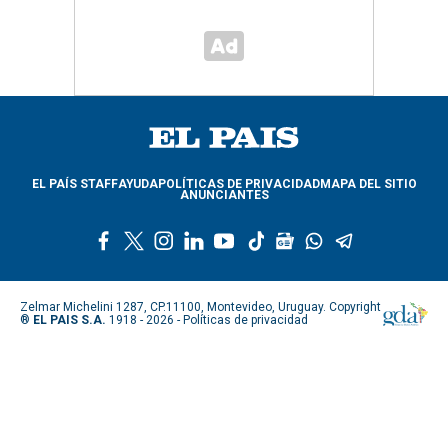
EL PAÍS STAFF
AYUDA
POLÍTICAS DE PRIVACIDAD
MAPA DEL SITIO
ANUNCIANTES
f
t
i
l
y
t
g
w
t
a
w
n
i
o
i
o
h
e
c
i
s
n
u
k
o
a
l
e
t
t
k
t
t
g
t
e
Zelmar Michelini 1287, CP.11100, Montevideo, Uruguay. Copyright
b
t
a
e
u
o
l
s
g
®
EL PAIS S.A.
1918 - 2026 -
Políticas de privacidad
o
e
g
d
b
k
e
a
r
o
r
r
i
e
n
p
a
k
a
n
e
p
m
m
w
s