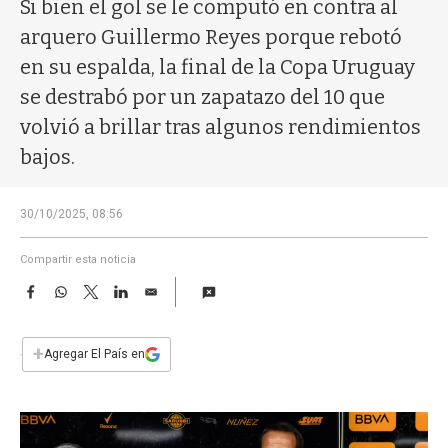
a
Si bien el gol se le computó en contra al
arquero Guillermo Reyes porque rebotó
en su espalda, la final de la Copa Uruguay
se destrabó por un zapatazo del 10 que
volvió a brillar tras algunos rendimientos
bajos.
30/10/2025, 08:56
Compartir esta noticia
F
W
T
L
E
a
h
w
i
m
c
a
i
n
a
e
t
t
k
i
+
Agregar El País en
b
s
t
e
l
o
A
e
d
o
p
r
I
k
p
n