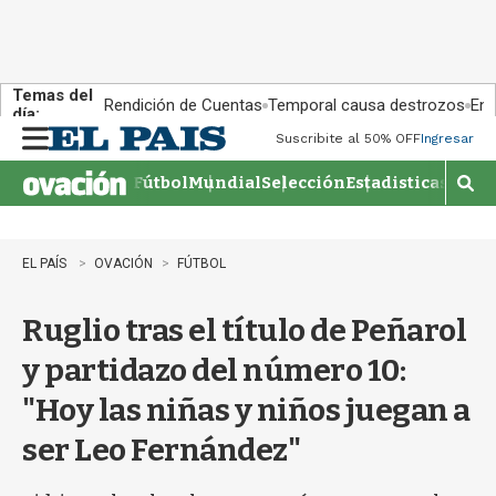
Temas del
Rendición de Cuentas
Temporal causa destrozos
En 
día:
Suscribite al 50% OFF
Ingresar
M
e
Fútbol
Mundial
Selección
Estadisticas
Agen
n
M
u
o
s
t
EL PAÍS
OVACIÓN
FÚTBOL
r
a
Ruglio tras el título de Peñarol
r
b
y partidazo del número 10:
�
s
"Hoy las niñas y niños juegan a
q
u
ser Leo Fernández"
e
d