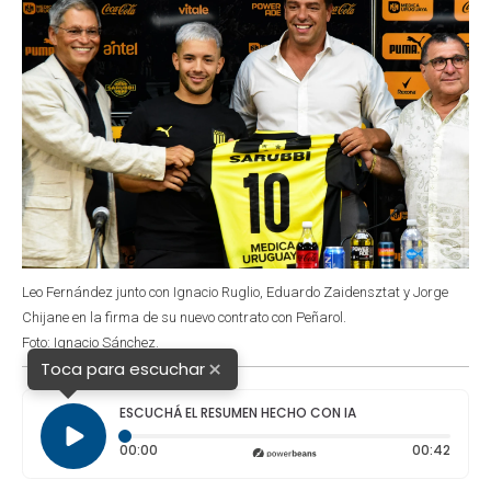
Leo Fernández junto con Ignacio Ruglio, Eduardo Zaidensztat y Jorge
Chijane en la firma de su nuevo contrato con Peñarol.
Foto: Ignacio Sánchez.
×
Toca para escuchar
ESCUCHÁ EL RESUMEN HECHO CON IA
Tiempo transcurrido: 0 segundos
Durac
00:00
00:42