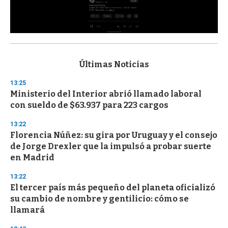
0
s
e
c
Últimas Noticias
o
n
13:25
d
Ministerio del Interior abrió llamado laboral
s
o
con sueldo de $63.937 para 223 cargos
f
3
13:22
3
s
Florencia Núñez: su gira por Uruguay y el consejo
e
de Jorge Drexler que la impulsó a probar suerte
c
en Madrid
o
n
d
13:22
s
El tercer país más pequeño del planeta oficializó
su cambio de nombre y gentilicio: cómo se
llamará